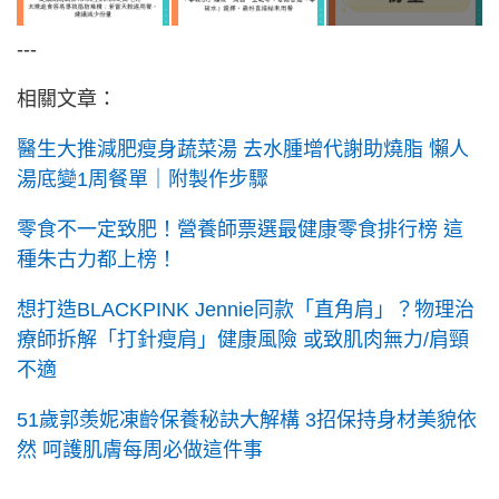
---
相關文章：
醫生大推減肥瘦身蔬菜湯 去水腫增代謝助燒脂 懶人
湯底變1周餐單｜附製作步驟
零食不一定致肥！營養師票選最健康零食排行榜 這
種朱古力都上榜！
想打造BLACKPINK Jennie同款「直角肩」？物理治
療師拆解「打針瘦肩」健康風險 或致肌肉無力/肩頸
不適
51歲郭羡妮凍齡保養秘訣大解構 3招保持身材美貌依
然 呵護肌膚每周必做這件事