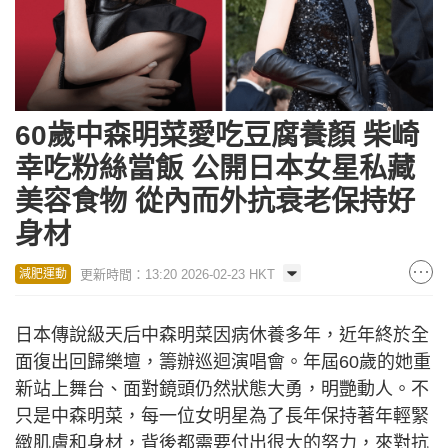
60歲中森明菜愛吃豆腐養顏 柴崎
幸吃粉絲當飯 公開日本女星私藏
美容食物 從內而外抗衰老保持好
身材
更新時間：13:20 2026-02-23 HKT
減肥運動
日本傳說級天后中森明菜因病休養多年，近年終於全
面復出回歸樂壇，籌辦巡迴演唱會。年屆60歲的她重
新站上舞台、面對鏡頭仍然狀態大勇，明艷動人。不
只是中森明菜，每一位女明星為了長年保持著年輕緊
緻肌膚和身材，背後都需要付出很大的努力，來對抗