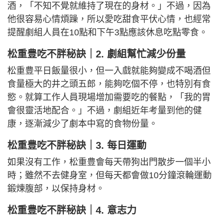
酒，「不知不覺就維持了現在的身材。」不過，因為
他很容易心情煩躁，所以愛吃甜食平伏心情，也經常
提醒劇組人員在10點和下午3點應該休息吃點零食。
松重豊吃不胖秘訣｜2. 劇組幫忙減少份量
松重豊平日飯量很小，但一入戲就能夠變成不喝酒但
食量極大的井之頭五郎，能夠吃個不停，也特別有食
慾。就算工作人員現場增加需要吃的餐點，「我的胃
會很靈活地配合。」不過，劇組近年考量到他的健
康，逐漸減少了劇本中寫的食物份量。
松重豊吃不胖秘訣｜3. 每日運動
如果沒有工作，松重豊會每天帶狗出門散步一個半小
時​​；雖然不去健身室，但每天都會做10分鐘滾輪運動
鍛煉腹部，以保持身材。
松重豊吃不胖秘訣｜4. 意志力