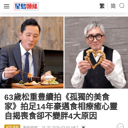
繁
简
63歲松重豊續拍《孤獨的美食
家》拍足14年豪邁食相療癒心靈
自揭喪食卻不變胖4大原因
更新時間：16:30 2026-03-04 HKT
減肥運動