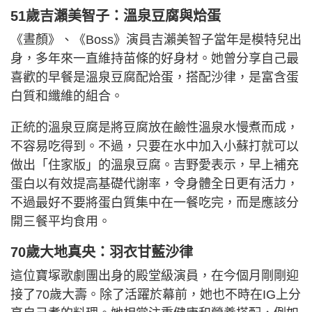
51歲吉瀨美智子：溫泉豆腐與烚蛋
《晝顏》、《Boss》演員吉瀨美智子當年是模特兒出
身，多年來一直維持苗條的好身材。她曾分享自己最
喜歡的早餐是溫泉豆腐配烚蛋，搭配沙律，是富含蛋
白質和纖維的組合。
正統的溫泉豆腐是將豆腐放在鹼性溫泉水慢煮而成，
不容易吃得到。不過，只要在水中加入小蘇打就可以
做出「住家版」的溫泉豆腐。吉野愛表示，早上補充
蛋白以有效提高基礎代謝率，令身體全日更有活力，
不過最好不要將蛋白質集中在一餐吃完，而是應該分
開三餐平均食用。
70歲大地真央：羽衣甘藍沙律
這位寶塚歌劇團出身的殿堂級演員，在今個月剛剛迎
接了70歲大壽。除了活躍於幕前，她也不時在IG上分