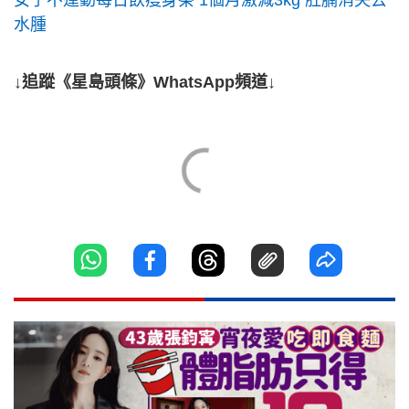
女子不運動每日飲瘦身茶 1個月激減3kg 肚腩消失去
水腫
↓追蹤《星島頭條》WhatsApp頻道↓