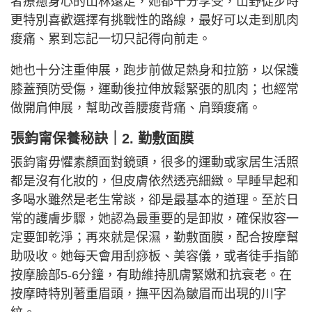
者療癒身心的山林遠足，她都十分享受，山野徒步時
更特別喜歡選擇有挑戰性的路線，最好可以走到肌肉
痠痛、累到忘記一切只記得向前走。
她也十分注重伸展，跑步前做足熱身和拉筋，以保護
膝蓋預防受傷，運動後拉伸放鬆緊張的肌肉；也經常
做開肩伸展，幫助改善腰痠背痛、肩頸痠痛。
張鈞甯保養秘訣｜2. 勤敷面膜
張鈞甯毋懼素顏面對鏡頭，很多的運動或家居生活照
都是沒有化妝的，但皮膚依然透亮細緻。早睡早起和
多喝水雖然是老生常談，卻是最基本的道理。至於日
常的護膚步驟，她認為最重要的是卸妝，確保妝容一
定要卸乾淨；再來就是保濕，勤敷面膜，配合按摩幫
助吸收。她每天會用刮痧板、美容儀，或者徒手指節
按摩臉部5-6分鐘，有助維持肌膚緊嫩和抗衰老。在
按摩時特別著重眉頭，撫平因為皺眉而出現的川字