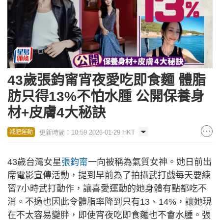
43歲張鈞甯宵夜愛吃即食麵 體脂
肪只得13%不怕水腫 公開保養身
材+皮膚4大秘訣
更新時間：10:59 2026-01-29 HKT
減肥運動
43歲台灣女星
張鈞甯
一向被稱為氣質女神。她日前出
席電影宣傳活動，提到早前為了拍攝武打戲每天要練
習7小時武打動作，讓喜愛運動的她身體有點都吃不
消。不過也因此令體脂率降到只有13、14%，讓她現
在不太容易變胖，即使宵夜吃即食麵也不會水腫。張