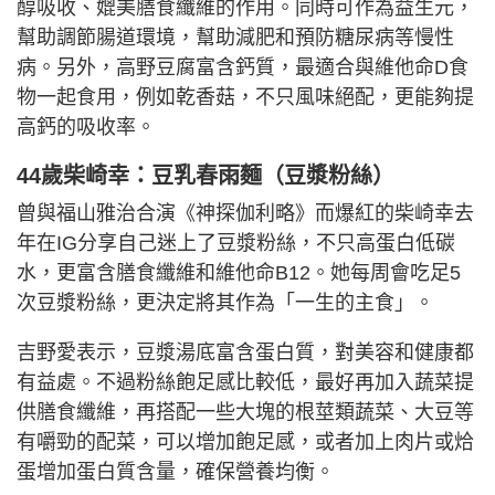
醇吸收、媲美膳食纖維的作用。同時可作為益生元，
幫助調節腸道環境，幫助減肥和預防糖尿病等慢性
病。另外，高野豆腐富含鈣質，最適合與維他命D食
物一起食用，例如乾香菇，不只風味絕配，更能夠提
高鈣的吸收率。
44歲柴崎幸：豆乳春雨麵（豆漿粉絲）
曾與福山雅治合演《神探伽利略》而爆紅的柴崎幸去
年在IG分享自己迷上了豆漿粉絲，不只高蛋白低碳
水，更富含膳食纖維和維他命B12。她每周會吃足5
次豆漿粉絲，更決定將其作為「一生的主食」。
吉野愛表示，豆漿湯底富含蛋白質，對美容和健康都
有益處。不過粉絲飽足感比較低，最好再加入蔬菜提
供膳食纖維，再搭配一些大塊的根莖類蔬菜、大豆等
有嚼勁的配菜，可以增加飽足感，或者加上肉片或烚
蛋增加蛋白質含量，確保營養均衡。