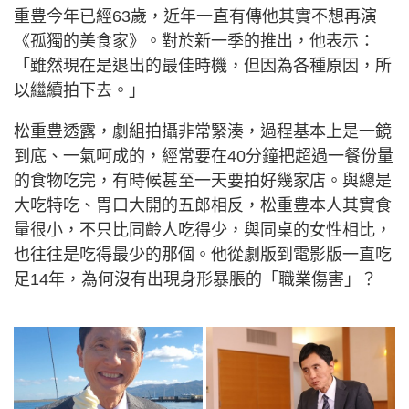
重豊今年已經63歲，近年一直有傳他其實不想再演
《孤獨的美食家》。對於新一季的推出，他表示：
「雖然現在是退出的最佳時機，但因為各種原因，所
以繼續拍下去。」
松重豊透露，劇組拍攝非常緊湊，過程基本上是一鏡
到底、一氣呵成的，經常要在40分鐘把超過一餐份量
的食物吃完，有時候甚至一天要拍好幾家店。與總是
大吃特吃、胃口大開的五郎相反，松重豊本人其實食
量很小，不只比同齡人吃得少，與同桌的女性相比，
也往往是吃得最少的那個。他從劇版到電影版一直吃
足14年，為何沒有出現身形暴脹的「職業傷害」？