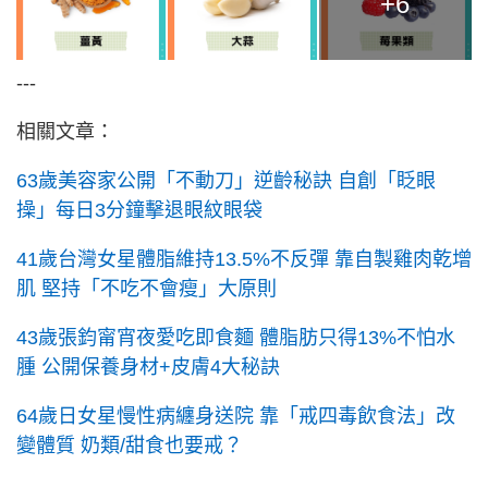
+6
---
相關文章：
63歲美容家公開「不動刀」逆齡秘訣 自創「眨眼
操」每日3分鐘擊退眼紋眼袋
41歲台灣女星體脂維持13.5%不反彈 靠自製雞肉乾增
肌 堅持「不吃不會瘦」大原則
43歲張鈞甯宵夜愛吃即食麵 體脂肪只得13%不怕水
腫 公開保養身材+皮膚4大秘訣
64歲日女星慢性病纏身送院 靠「戒四毒飲食法」改
變體質 奶類/甜食也要戒？