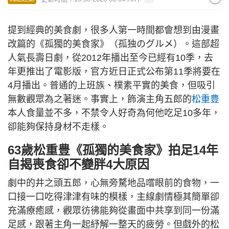
提到經典的美食劇，很多人第一時間都會想到由漫畫
改篇的《孤獨的美食家》（孤独のグルメ）。這部超
人氣長壽日劇，從2012年播出至今已經有10季，去
年更推出了電影版，官方近日正式公布第11季將要在
4月播出。普通的上班族、樸素平實的美食，但吸引
無數觀眾為之著迷。事實上，飾演主角五郎的
松重豊
本人食量並不多，不禁令人好奇為何他吃足10多年，
卻能夠保持身材不走樣。
63歲松重豊《孤獨的美食家》拍足14年
自揭喪食卻不變胖4大原因
劇中的井之頭五郎，心無旁騖地品嚐眼前的食物，一
口接一口吃得津津有味的模樣，主線劇情極其簡單卻
充滿療癒感，觀眾彷彿能夠從畫面中共享到同一份滿
足感，跟著主角一起紓解一整天的疲勞。但戲外的松