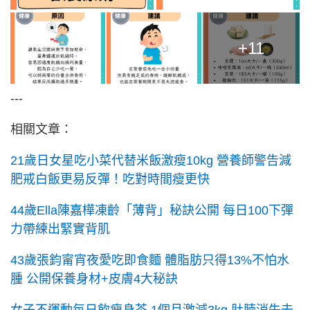
+11
---
相關文章：
21歲日女星吃小菜代替米飯激瘦10kg 營養師警告減
肥戒白飯更易反彈！吃對時間瘦更快
44歲Ella陳嘉樺凍齡「薄背」秘訣公開 每日100下彈
力帶練出緊實背肌
43歲張鈞甯宵夜愛吃即食麵 體脂肪只得13%不怕水
腫 公開保養身材+皮膚4大秘訣