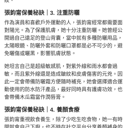
紋。
張鈞甯保養秘訣｜3. 注重防曬
作為演員和喜歡戶外運動的人，張鈞甯經常都需要面
對陽光。為了保護肌膚，她十分注重防曬。她曾經公
開過自己遠足的登山背囊，當中就有多種防曬用品，
太陽眼鏡、防曬外套和防曬口罩都是必不可少的，避
免曬傷或曬黑，影響肌膚狀態。
她坦言自己是超級敏感肌，對紫外線和雨水都會過
敏，而且紫外線還是造成皺紋和皮膚傷害的元兇。因
此一定會帶備防曬霜方便隨時補充，她會選擇適合運
動使用的防水防汗產品，最好同時具有護膚功效，也
會帶備木瓜霜當作潤唇膏。
張鈞甯保養秘訣｜4. 養顏食療
張鈞甯重視飲食養生，除了少吃生吃食物，她一有時
間就會自己下廚，也不時在社交平台分享養顏補身的