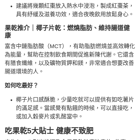
建議將幾顆紅棗放入熱水中浸泡，製成紅棗茶，
具有紓緩及滋養功效，適合夜晚飲用放鬆身心。
果乾推介｜椰子片乾：燃燒脂肪、維持腸道健
康
富含中鏈脂肪酸（MCT），有助脂肪燃燒並高效轉化
為能量，幫助在控制飲食期間促進新陳代謝。它還含
有膳食纖維，以及礦物質鉀和鎂，非常適合想要改善
腸道環境的人。
如何吃最好？
椰子片口感酥脆，少量吃就可以提供有如吃薯片
的滿足感。當感覺有點餓的時候，可以直接吃，
或加入穀麥片或乳酩當中。
吃果乾5大貼士 健康不致肥