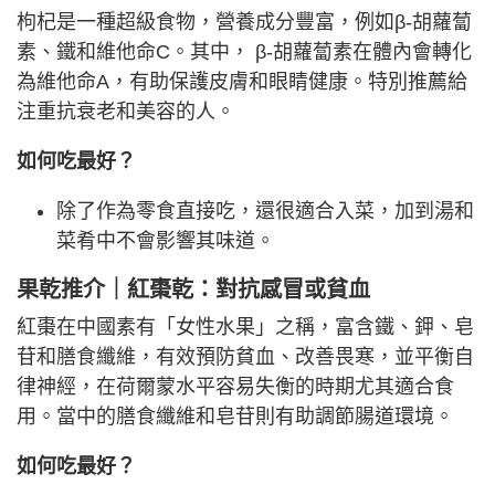
枸杞是一種超級食物，營養成分豐富，例如β-胡蘿蔔
素、鐵和維他命C。其中， β-胡蘿蔔素在體內會轉化
為維他命A，有助保護皮膚和眼睛健康。特別推薦給
注重抗衰老和美容的人。
如何吃最好？
除了作為零食直接吃，還很適合入菜，加到湯和
菜肴中不會影響其味道。
果乾推介｜紅棗乾：對抗感冒或貧血
紅棗在中國素有「女性水果」之稱，富含鐵、鉀、皂
苷和膳食纖維，有效預防貧血、改善畏寒，並平衡自
律神經，在荷爾蒙水平容易失衡的時期尤其適合食
用。當中的膳食纖維和皂苷則有助調節腸道環境。
如何吃最好？