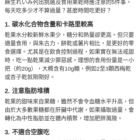
麻生れいみ列出挑選及食用果乾時應注意的5件事。
每天吃多少才不算過量？甚麼時間吃更好？
1. 碳水化合物含量和卡路里較高
乾果水分較新鮮水果少，糖分和熱量卻更高。但只要
適量食用，與朱古力、餅乾或薯片相比，是更好的零
食選擇。尤其是在飲食控制過程，如果實在無法戒甜
時，吃一點乾果減少罪惡感。理想的食用份量是一小
把（約20g），大概含有10g糖，例如2至3顆西梅乾
或杏子乾就剛剛好。
2. 注意脂肪堆積
乾果的甜味來自果糖，雖然不會令血糖水平升高，但
由於大多數果糖都在肝臟中代謝，如果攝取過量，會
轉化為中性脂肪並在體內積聚，增加肥胖風險。
3. 不適合空腹吃