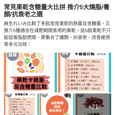
常見果乾含糖量大比拼 推介5大燒脂/養
顏/抗衰老之選
麻生れいみ比較了多款常見果乾的熱量及含糖量，又
推介5種適合在減肥期間食用的果乾。這5款果乾不只
能促進脂肪燃燒，更集合了護顏、抗衰老、改善疲勞
等多元功效：
+21