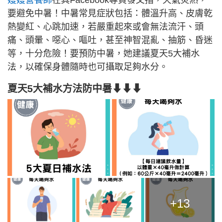
要避免中暑！中暑常見症狀包括：體溫升高、皮膚乾
熱變紅、心跳加速，若嚴重起來或會無法流汗、頭
痛、頭暈、噁心、嘔吐，甚至神智混亂、抽筋、昏迷
等，十分危險！要預防中暑，她建議夏天5大補水
法，以確保身體隨時也可攝取足夠水分。
夏天5大補水方法防中暑⬇⬇⬇
+13