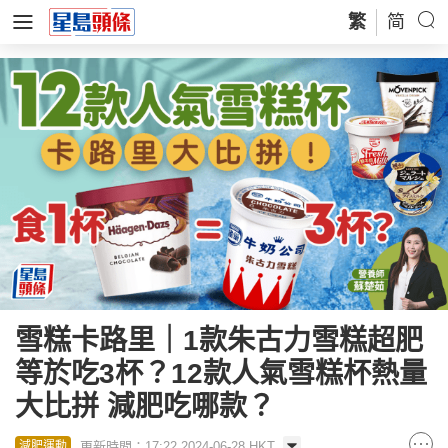
繁
简
雪糕卡路里｜1款朱古力雪糕超肥
等於吃3杯？12款人氣雪糕杯熱量
大比拼 減肥吃哪款？
更新時間：17:22 2024-06-28 HKT
減肥運動