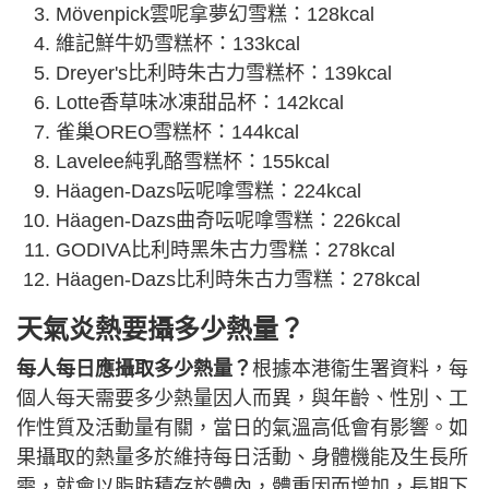
Mövenpick雲呢拿夢幻雪糕：128kcal
維記鮮牛奶雪糕杯：133kcal
Dreyer's比利時朱古力雪糕杯：139kcal
Lotte香草味冰凍甜品杯：142kcal
雀巢OREO雪糕杯：144kcal
Lavelee純乳酪雪糕杯：155kcal
Häagen-Dazs呍呢嗱雪糕：224kcal
Häagen-Dazs曲奇呍呢嗱雪糕：226kcal
GODIVA比利時黑朱古力雪糕：278kcal
Häagen-Dazs比利時朱古力雪糕：278kcal
天氣炎熱要攝多少熱量？
每人每日應攝取多少熱量？
根據本港衞生署資料，每
個人每天需要多少熱量因人而異，與年齡、性別、工
作性質及活動量有關，當日的氣溫高低會有影響。如
果攝取的熱量多於維持每日活動、身體機能及生長所
需，就會以脂肪積存於體內，體重因而增加，長期下