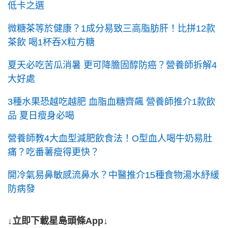
低卡之選
微糖茶等於健康？1成分易致三高脂肪肝！比拼12款
茶飲 喝1杯吞X粒方糖
夏天必吃苦瓜消暑 更可降膽固醇防癌？營養師拆解4
大好處
3種水果恐越吃越肥 血脂血糖齊飆 營養師推介1款飲
品 夏日瘦身必喝
營養師教4大血型減肥飲食法！O型血人喝牛奶易肚
痛？吃番薯瘦得更快？
開冷氣易鼻敏感流鼻水？中醫推介15種食物湯水紓緩
防病發
↓立即下載星島頭條App↓