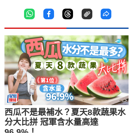
西瓜不是最補水？夏天8款蔬果水
分大比拼 冠軍含水量高達
96.9%！