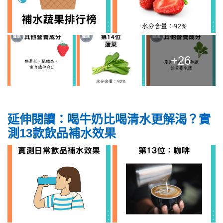
+26
延伸閱讀：喝牛奶比喝清水更解渴？實
測13款飲品補水效果