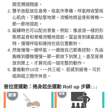
開至膊頭闊度。
雙手放鬆放在身旁。吸氣作準備，呼氣時收緊核
心肌肉，下腰貼緊地𥱊，流暢地將盆骨和脊椎一
節一節地提起。
鍛鍊時也可以配合意象，例如：像波浪一樣的形
態將盆骨和脊椎流暢地提起。當盆骨到達最高點
時，慢慢呼吸和維持在這位置數秒。
然後慢慢一邊呼氣，一邊按自己節奏控制，先由
胸椎到腰椎慢慢一節一節放下到𥱊上，直至尾骨
放到𥱊上，才算完成一個完整的動作。
重複動作10次，一共三組。 若感到疲倦，可於
組與組之間作休息。
普拉提運動：
捲身起坐運動 Roll up 步驟↓↓↓