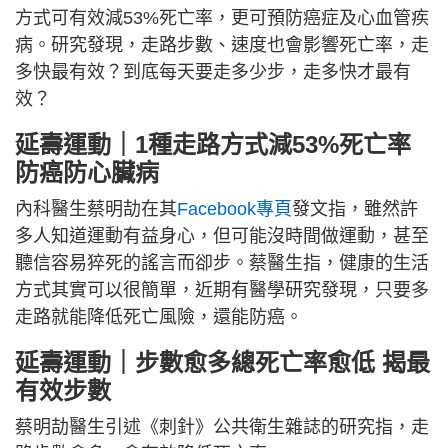
方式可有效減53%死亡率，更可預防癌症及心血管疾
病。研究發現，走路步數、速度也會影響死亡率，走
多快最有效？到底每天要走多少步，走多快才最有
效？
延壽運動｜1種走路方式減53%死亡率
防癌防心臟病
內科醫生蔡明劼在其
Facebook專頁
發文指，雖然許
多人知道運動有益身心，但可能沒時間做運動，甚至
聽信容易猝死的謠言而卻步。蔡醫生指，健康的生活
方式其實可以很簡單，近期有醫學研究發現，只要多
走路就能降低死亡風險，還能防癌。
延壽運動｜步數愈多總死亡率愈低 揭最
有效步數
蔡明劼醫生引述《刺針》公共衛生雜誌的研究指，走