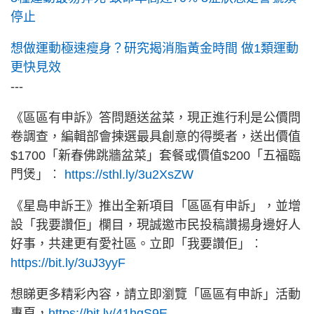
停止
想做運動極速瘦身？研究揭消脂黃金時間 做1類運動
更快見效
---
《區區有申訴》答問題送盆菜，現正進行利是公價問
卷調查，編輯部會揀選最具創意的得奬者，送出價值
$1700「新春佛跳牆盆菜」套餐或價值$200「五福臨
門煲」︰
https://sthl.ly/3u2XsZW
《星島申訴王》推出全新項目「區區有申訴」，並增
設「我要讚佢」欄目，現誠邀市民投稿讚揚身邊好人
好事，共建更有愛社區。立即「我要讚佢」︰
https://bit.ly/3uJ3yyF
想睇更多精彩內容，請立即瀏覽「區區有申訴」活動
專頁，
https://bit.ly/41hgS9E