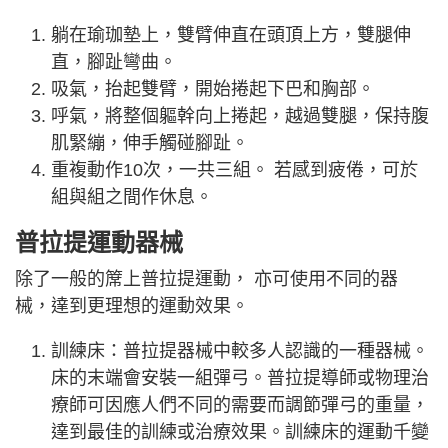
躺在瑜珈墊上，雙臂伸直在頭頂上方，雙腿伸
直，腳趾彎曲。
吸氣，抬起雙臂，開始捲起下巴和胸部。
呼氣，將整個軀幹向上捲起，越過雙腿，保持腹
肌緊繃，伸手觸碰腳趾。
重複動作10次，一共三組。 若感到疲倦，可於
組與組之間作休息。
普拉提運動器械
除了一般的𥱊上普拉提運動， 亦可使用不同的器
械，達到更理想的運動效果。
訓練床：普拉提器械中較多人認識的一種器械。
床的末端會安裝一組彈弓。普拉提導師或物理治
療師可因應人們不同的需要而調節彈弓的重量，
達到最佳的訓練或治療效果。訓練床的運動千變