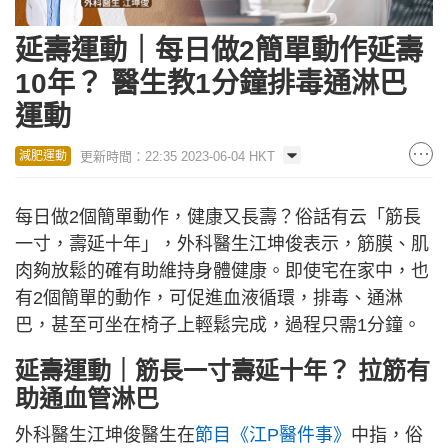
延壽運動｜每日做2簡單動作延壽
10年？ 醫生教1分鐘排毒通淋巴
運動
更新時間：22:35 2023-06-04 HKT
減肥運動
每日做2個簡單動作，健康又長壽？俗話有云「筋長
一寸，壽延十年」，外科醫生江坤俊表示，筋膜、肌
肉夠放鬆的確有助維持身體健康。即使宅在家中，也
有2個簡單的動作，可促進血液循環，排毒、通淋
巴，甚至可坐在椅子上輕鬆完成，過程只需1分鐘。
延壽運動｜筋長一寸壽延十年？ 拉筋有
助通血管淋巴
外科醫生江坤俊醫生在
節目《江P醫件事》
中指，俗