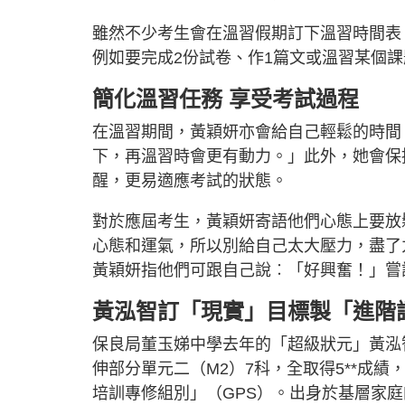
雖然不少考生會在溫習假期訂下溫習時間表
例如要完成2份試卷、作1篇文或溫習某個
簡化溫習任務 享受考試過程
在溫習期間，黃穎妍亦會給自己輕鬆的時間
下，再溫習時會更有動力。」此外，她會保
醒，更易適應考試的狀態。
對於應屆考生，黃穎妍寄語他們心態上要放
心態和運氣，所以別給自己太大壓力，盡了
黃穎妍指他們可跟自己說︰「好興奮！」嘗
黃泓智訂「現實」目標製「進階
保良局董玉娣中學去年的「超級狀元」黃泓
伸部分單元二（M2）7科，全取得5**成
培訓專修組別」（GPS）。出身於基層家