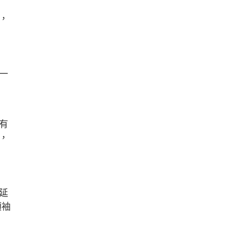
，
一
有
，
延
領袖