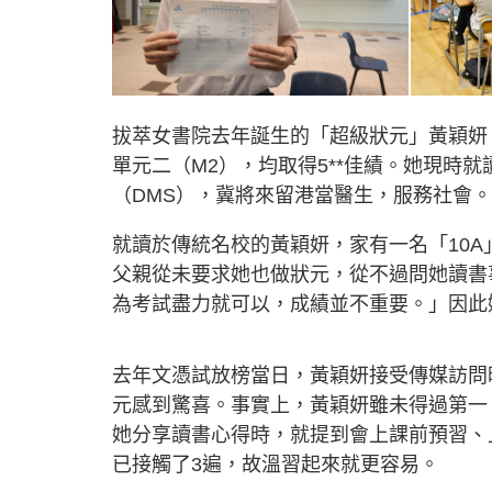
拔萃女書院去年誕生的「超級狀元」黃穎妍
單元二（M2），均取得5**佳績。她現時
（DMS），冀將來留港當醫生，服務社會。
就讀於傳統名校的黃穎妍，家有一名「10
父親從未要求她也做狀元，從不過問她讀書
為考試盡力就可以，成績並不重要。」因此
去年文憑試放榜當日，黃穎妍接受傳媒訪問
元感到驚喜。事實上，黃穎妍雖未得過第一
她分享讀書心得時，就提到會上課前預習、
已接觸了3遍，故溫習起來就更容易。