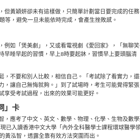
，但黃穎妍卻未有這樣做，只簡單計劃當日要完成的任務
課題等，避免一旦未能依時完成，會產生挫敗感。
，例如「煲美劇」，又或看電視劇《愛回家》，「無聊笑
持早睡早起的習慣，早上8時要起牀，習慣早上要頭腦清
鬆，不要和別人比較，相信自己。「考試除了看實力，還
力，讓自己無悔就夠。」到了試場時，考生可能覺得緊張
試享受考試過程，出來的效果可能更好。
詞」卡
智，應考了中文、英文、數學、物理、化學、生物及數學
績，現已入讀香港中文大學「內外全科醫學士課程環球醫學
庭的黃泓智，透露全靠有效方法突圍而出。