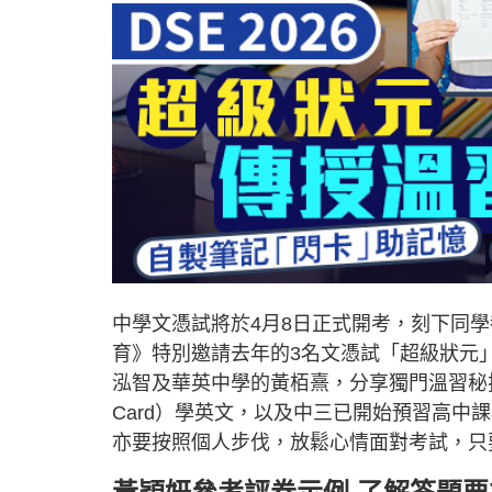
中學文憑試將於4月8日正式開考，刻下同
育》特別邀請去年的3名文憑試「超級狀元
泓智及華英中學的黃栢熹，分享獨門溫習秘技
Card）學英文，以及中三已開始預習高中
亦要按照個人步伐，放鬆心情面對考試，只