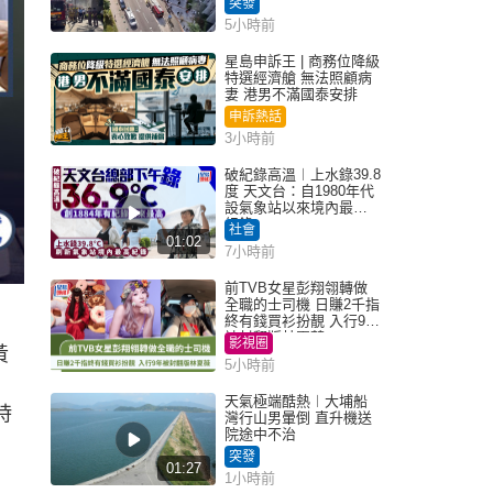
突發
5小時前
星島申訴王 | 商務位降級
特選經濟艙 無法照顧病
妻 港男不滿國泰安排
申訴熱話
3小時前
破紀錄高溫︱上水錄39.8
度 天文台：自1980年代
設氣象站以來境內最高
紀錄
社會
01:02
7小時前
前TVB女星彭翔翎轉做
全職的士司機 日賺2千指
終有錢買衫扮靚 入行9年
被封翻版林夏薇
影視圈
黃
5小時前
天氣極端酷熱︱大埔船
時
灣行山男暈倒 直升機送
院途中不治
突發
01:27
1小時前