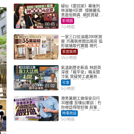
疑似《愛回家》幕後列
林淑敏4宗罪 撐滕麗名
黑面但夠真 網民質疑：
真係咁一早被雪
影視圈
00:45
7小時前
一家三口住油塘280呎居
屋 35萬裝修間出兩房 弧
形玻璃取代實牆 現代神
枱櫃融入玄關
家居裝修
15小時前
氣溫創歷史新高 林超英
深夜「報平安」稱未開
冷氣 質疑勞工處暑熱警
告「取消也沒分別」
社會
01:02
6小時前
港男暑期工做保安日行
30層樓 苦嘆似軍訓：冇
你哋諗得咁好做 前輩傳
授搵筍工心得：你唔識
時事熱話
揀盤啫｜Juicy叮
5小時前