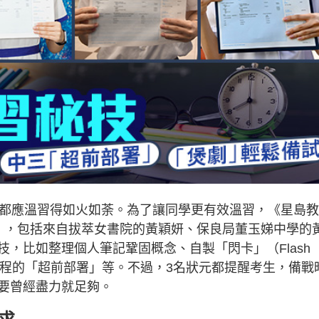
學都應溫習得如火如荼。為了讓同學更有效溫習，《星島教
」，包括來自拔萃女書院的黃穎妍、保良局董玉娣中學的
，比如整理個人筆記鞏固概念、自製「閃卡」（Flash
課程的「超前部署」等。不過，3名狀元都提醒考生，備戰
要曾經盡力就足夠。