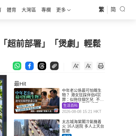
繁
简
育
體育
大灣區
專欄
更多
中三「超前部署」「煲劇」輕鬆
最Hit
中年老公係最可怕嘅生
物？ 港女狂踩伴侶4宗
罪：似拖住個乞兒 不解
為何經常去廁所 網民一
生活百科
語道破
2026-08-08 15:21 HKT
太古城海棠閣冷氣機着
火 16人送院 多人上天台
暫避