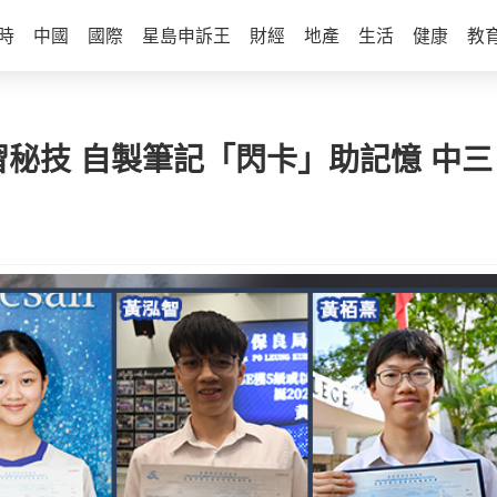
時
中國
國際
星島申訴王
財經
地產
生活
健康
教
授溫習秘技 自製筆記「閃卡」助記憶 