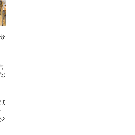
分
言
認
為狀
。
少