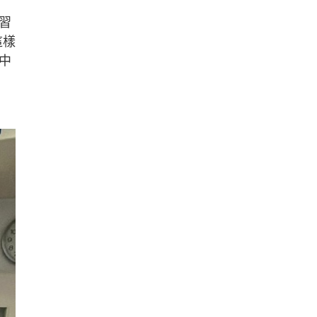
習
這樣
中