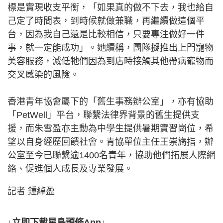
標是實現收支平衡，「如果真的做不下去，我也給自
己定了時間表，到時候就做兼職，再繼續做這個平
台，因為我自己還是比較相信，只要專注做好一件
事，就一定能成功」。她續稱，團隊擬推出上門寵物
美容服務，減低牠們因為到店時接觸其他帶病寵物而
交叉感染的風險。
香港青年協會屬下的「舊生事務辦公室」，亦有協助
「PetWell」平台，聯繫法律界背景的舊生提供支
援，而朱雪盈亦主動為中學生提供暑期實習崗位，希
望以自身經歷回饋社會。青協單位主任王崇旖指，辦
公室至今已聯繫逾1400名青年，協助他們拓展人際網
絡、促進個人成長及專業發展。
記者 鍾綽盈
↓立即下載星島頭條App↓