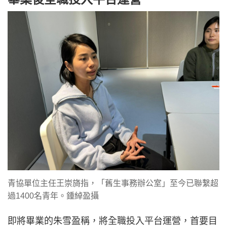
青協單位主任王崇旖指，「舊生事務辦公室」至今已聯繫超
過1400名青年。鍾綽盈攝
即將畢業的朱雪盈稱，將全職投入平台運營，首要目