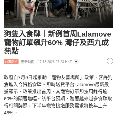
狗隻入食肆｜新例首周Lalamove
寵物訂單飆升60% 灣仔及西九成
熱點
更新時間：17:13 2026-07-23 HKT
商業創科
政府自7月9日起推動「寵物友善場所」政策，容許狗
隻進入合資格食肆。即時送貨平台Lalamove最新數
據顯示，政策推出首周，其寵物訂單即按周錄得逾
60%的顯著增幅。該平台預期，隨著越來越多食肆取
得相關牌照，下半年寵物接送服務需求將按年上升
45%。