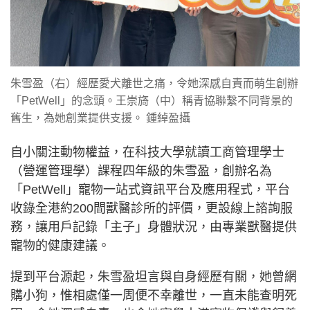
朱雪盈（右）經歷愛犬離世之痛，令她深感自責而萌生創辦
「PetWell」的念頭。王崇旖（中）稱青協聯繫不同背景的
舊生，為她創業提供支援。 鍾綽盈攝
自小關注動物權益，在科技大學就讀工商管理學士
（營運管理學）課程四年級的朱雪盈，創辦名為
「PetWell」寵物一站式資訊平台及應用程式，平台
收錄全港約200間獸醫診所的評價，更設線上諮詢服
務，讓用戶記錄「主子」身體狀況，由專業獸醫提供
寵物的健康建議。
提到平台源起，朱雪盈坦言與自身經歷有關，她曾網
購小狗，惟相處僅一周便不幸離世，一直未能查明死