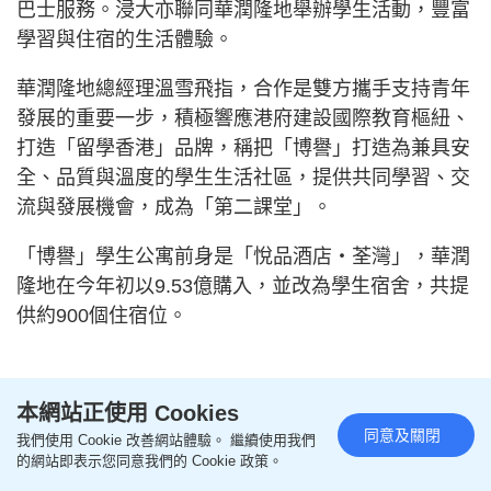
巴士服務。浸大亦聯同華潤隆地舉辦學生活動，豐富
學習與住宿的生活體驗。
華潤隆地總經理溫雪飛指，合作是雙方攜手支持青年
發展的重要一步，積極響應港府建設國際教育樞紐、
打造「留學香港」品牌，稱把「博譽」打造為兼具安
全、品質與溫度的學生生活社區，提供共同學習、交
流與發展機會，成為「第二課堂」。
「博譽」學生公寓前身是「悅品酒店‧荃灣」，華潤
隆地在今年初以9.53億購入，並改為學生宿舍，共提
供約900個住宿位。
延伸閱讀：
每日雜誌｜學生宿舍打挖角大戰 酒店業
本網站正使用 Cookies
人才「吃香」 學者料未來數年需求增 籲增高階管理
同意及關閉
我們使用 Cookie 改善網站體驗。 繼續使用我們
培訓課程
的網站即表示您同意我們的 Cookie 政策。