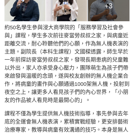
+3
約50名學生參與浸大商學院的「服務學習及社會參
與」課程，學生多次前往麥當勞叔叔之家，與病童近
距離交流，耐心聆聽他們的心願，作為無人機表演的
主題。副院長（本科生課程）文國樑透露，師生早於
一年前探訪麥當勞叔叔之家，發現長期患病的兒童難
以外出，家人亦承受身心壓力，團隊萌生為孩子們帶
來啟發與溫暖的念頭，遂與校友創辦的無人機企業合
作，將病童的畫作與心願通過1000架無人機，投射到
夜空之上，讓更多人看見孩子們的內心世界，「小朋
友的作品被人看見時是最開心的」。
課程不僅為學生提供無人機技術指導，事先參與去年
底的全運會無人機表演，累積實戰經驗，更安排藝術
治療專家，教導與病童有效溝通的技巧。本身是無人