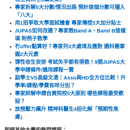
專家拆解5大分數/情況出路 預計這個分數可穩入
「八大」
用1招爭取大學面試機會 專家傳授3大加分貼士
JUPAS如何改選？專家教Band A、Band B這樣
填 附例子教學
冇offer點算好？專家列3大處境及應對 選科需掌
握2大元素
彈性收生安排 考試失手都有得救！9間JUPAS大
學申請條件/適用課程一覽
副學士VS高級文憑｜Asso與HD全方位比較！升
學率/課程/學費有咩分別？
專家詳解申請自資院校5大原則 哪些課程最受歡
迎？
放榜壓力飆升 精神科醫生4招化解「預期性焦
慮」