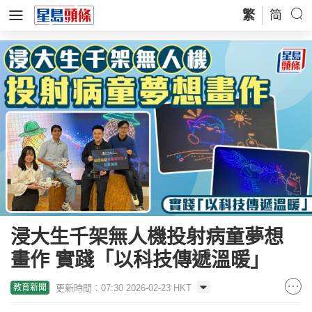
繁
简
浸大生千架無人機投射病童夢想
畫作 實踐「以科技傳遞溫暖」
更新時間：07:30 2026-02-23 HKT
教育新聞