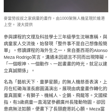
麥當勞叔叔之家病童的畫作，由1000架無人機呈現於維港
上空。 浸大提供
參與課程的文理及科技學士三年級學生沈琳惠稱，與
病童家人交流後，始發現「整件事不是自己想像般簡
單」。修讀課程的海外生之一，來自墨西哥的Alonso
Meza Rodrigo笑言，溝通未因語言不同而出現障礙，
「一個眼神、一個動作、一起畫畫的時光，就足以建
立真誠關係」。
名為「藝航天下．童夢星願」的無人機慈善表演，上
月在紅磡海濱長廊圓滿演出，展現由病童畫作轉化的
童真圖案，有獅子、機械人、企鵝、飛龍等。文國樑
指，有3歲病童一直渴望參觀廣州長隆動物園，卻因
患病無法如願，便畫下了長頸鹿寄託心願。Meza當