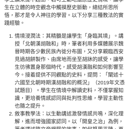
生在立體的時空觀念中觸摸歷史脈動，總結所思所
悟，那才是令人神往的學習。以下分享三種教法的實
踐經驗。
情境浸潤法：其精髓是讓學生「身臨其境」。講
授「北朝漢胡融和」時，筆者利用多媒體展示魏
晉時期各少數民族內徙分布圖，又分享親臨西安
見過胡餅製作、由席地而坐至胡牀的感受，讓學
生彷彿置身那個時代，感受胡漢融和如何影響至
今。接着提供不同觀點的史料，提問：「闡述十
六國至北朝時期漢胡融和的概況」（2019年文憑
試題目）。學生在情境中解讀史料，不僅掌握知
識，更培養情感認同與批判性思維，學習主動性
也隨之提升。
敘事教學法：以生動講述激發情感共鳴，深化理
解，進而增強國家認同。以「開皇之治」為例，