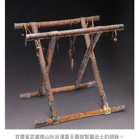
甘肅省武威南山吐谷渾喜王慕容智墓出土的胡牀。