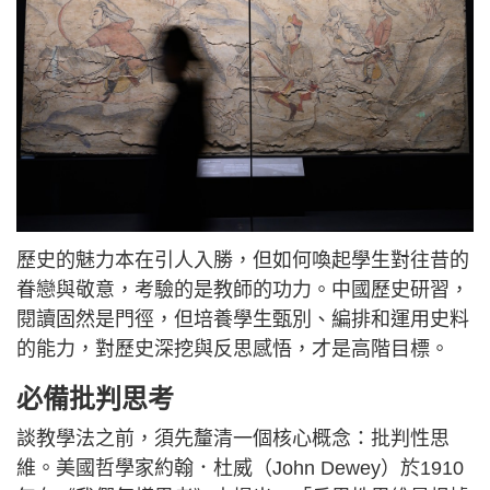
歷史的魅力本在引人入勝，但如何喚起學生對往昔的
眷戀與敬意，考驗的是教師的功力。中國歷史研習，
閱讀固然是門徑，但培養學生甄別、編排和運用史料
的能力，對歷史深挖與反思感悟，才是高階目標。
必備批判思考
談教學法之前，須先釐清一個核心概念：批判性思
維。美國哲學家約翰．杜威（John Dewey）於1910