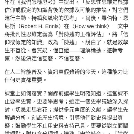
年在《我們怎樣思考》中提出，「反思性思維是根據
信仰或假定的知識背後的依據及可能的推論，對它們
進行主動、持續和縝密的思考」。爾後，羅伯特．恩
尼斯（Robert H. Ennis）在〈How we think〉一文中
將批判性思維定義為「對陳述的正確評估」，將「信
仰或假定的知識」改為「陳述」。說白了，就是教學
生不盲從、會質疑、懂查證——理解論據、邏輯考
察，然後決定信甚麼、不信甚麼。
在人工智能普及、資訊真假難辨的今天，這種能力比
任何史實都重要。
課堂上如何落實？開課前讓學生明確知道，這堂課不
止要學史實，更要學思考；選定一個史學議題深入探
討，切忌走馬看花；提供多元角度的文獻，讓學生先
解讀分析，創設歷史情境，引導他們對史料提出質
疑；鼓勵學生不止用史料支持己見，更要從對立面闡
述觀點，附以充分理據，達致「史論結合」、「論從