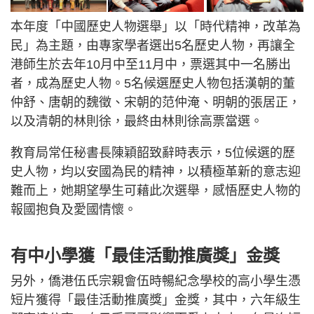
本年度「中國歷史人物選舉」以「時代精神，改革為
民」為主題，由專家學者選出5名歷史人物，再讓全
港師生於去年10月中至11月中，票選其中一名勝出
者，成為歷史人物。5名候選歷史人物包括漢朝的董
仲舒、唐朝的魏徵、宋朝的范仲淹、明朝的張居正，
以及清朝的林則徐，最終由林則徐高票當選。
教育局常任秘書長陳穎韶致辭時表示，5位候選的歷
史人物，均以安國為民的精神，以積極革新的意志迎
難而上，她期望學生可藉此次選舉，感悟歷史人物的
報國抱負及愛國情懷。
有中小學獲「最佳活動推廣獎」金獎
另外，僑港伍氏宗親會伍時暢紀念學校的高小學生憑
短片獲得「最佳活動推廣獎」金獎，其中，六年級生