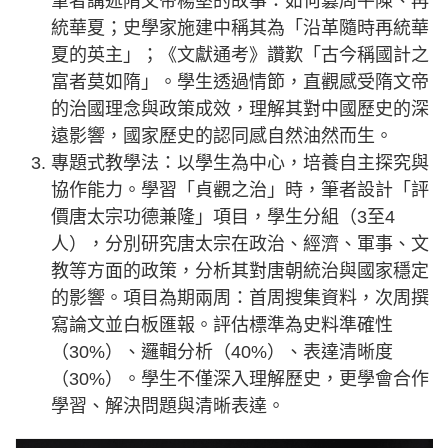
筆者講述隋文帝楊堅的故事：如何篡周平陳、再
統華夏；史學家施建中稱其為「沿革隨時再統華
夏的英主」；《文獻通考》讚歎「古今稱國計之
富者莫如隋」。學生透過情節，直觀感受隋文帝
的治國理念與政策成效，理解其對中國歷史的深
遠影響，國家歷史的認同感自然油然而生。
專題式教學法：以學生為中心，培養自主探究與
協作能力。學習「貞觀之治」時，筆者設計「評
價唐太宗功德兼隆」項目，學生分組（3至4
人），分別研究唐太宗在政治、經濟、軍事、文
教等方面的政策，分析其對唐朝統治與國家穩定
的影響。項目為期兩周：首周搜集資料，次周撰
寫論文並白板匯報。評估標準為史料準確性
（30%）、邏輯分析（40%）、表達清晰度
（30%）。學生不僅深入理解歷史，更學會合作
學習、解決問題與清晰表達。