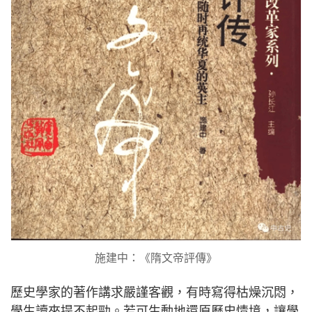
施建中：《隋文帝評傳》
歷史學家的著作講求嚴謹客觀，有時寫得枯燥沉悶，
學生讀來提不起勁。若可生動地還原歷史情境，讓學