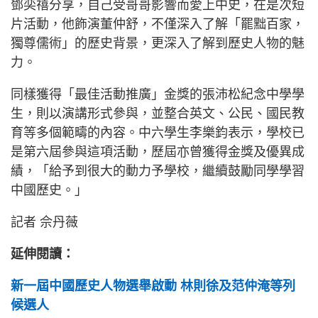
鄧奕禧分享，自己受哥哥影響而愛上中史，在是次短
片活動，他飾演董仲舒，不僅深入了解「罷黜百家，
獨尊儒術」的歷史背景，更深入了解到歷史人物的魅
力。
同樣獲得「最佳活動推廣」金獎的張沛松紀念中學學
生，則以演講形式參與，並整合英文、公民、國民教
育等多個範疇的內容。中六學生李樂鈞表示，學校已
是第六屆參與這項活動，歷屆亦曾獲得金獎及優異成
績，「給予到很大的動力予學校，繼續鼓勵同學學習
中國歷史。」
記者 佘丹薇
延伸閱讀：
新一屆中國歷史人物選舉啟動 林則徐及范仲淹等列
候選人