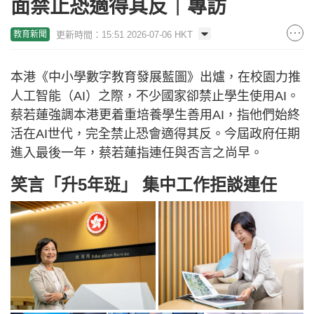
面禁止恐適得其反｜專訪
更新時間：15:51 2026-07-06 HKT
教育新聞
本港《中小學數字教育發展藍圖》出爐，在校園力推
人工智能（AI）之際，不少國家卻禁止學生使用AI。
蔡若蓮強調本港更着重培養學生善用AI，指他們始終
活在AI世代，完全禁止恐會適得其反。今屆政府任期
進入最後一年，蔡若蓮指連任與否言之尚早。
笑言「升5年班」 集中工作拒談連任