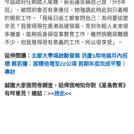
今屆政府任期踏入尾聲，蔡若蓮笑稱自己是「升5年
班」，被問到會否有意連任，她強調此時此刻只着眼
於眼前工作，「我每日返工都會問自己：為何要這麼
辛苦？我覺得現在香港高速發展，見到年輕人未來很
多機會，能夠投身與從事教育工作，雖然挑戰與難題
不少，但我覺得很有意義的工作，所以很享受」。
延伸閱讀：
北都大學城啟動發展 洪廈3用地兩月內招
標 蔡若蓮：面積倍增至22公頃 首期年底完成平整｜
專訪
誠邀大家做問卷調查，話俾我哋知你對《星島教育》
有咩意見！連結：>>
按此
<<