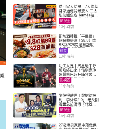
愛回家大結局｜7大綠葉
身家過億背景驚人 三太
私伙鱷魚皮Hermès拍劇
蘇姐原來是半山樓后
影視圈
10小時前
街坊酒樓推「平民價」
歎奢華盛宴！$9.8紅燒
BB鴿/$28開邊蒸龍蝦 3
大晚餐超值優惠
飲食
13小時前
功夫女足丨周星馳千呼
萬喚終出來！偕劉嘉玲
迪麗熱巴超狂陣容破天
處
荒現身香港謝票
影視圈
11小時前
黎彼得離世丨黎樹德被
封「李泳漢2.0」 老父剛
離世急於澄清「代找卡
數」傳聞惹人反感
影視圈
15小時前
27歲港男家道中落做保