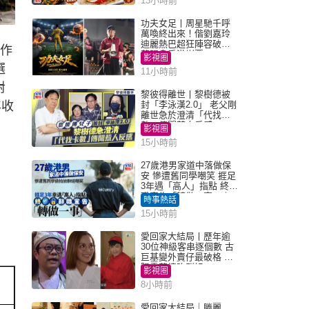
13小時前
功夫女足丨周星馳千呼
萬喚終出來！偕劉嘉玲
迪麗熱巴超狂陣容破天
路作
荒現身香港謝票
影視圈
選
11小時前
對
黎彼得離世丨黎樹德被
年收
封「李泳漢2.0」 老父剛
離世急於澄清「代找卡
數」傳聞惹人反感
影視圈
15小時前
27歲港男家道中落做保
安 慘遭舊同學嘲笑 捱足
3年遇「高人」指點 終辭
職宣告「轉做一事」｜
時事熱話
Juicy叮
15小時前
愛回家大結局丨歷年逾
30位神級客串逐個數 古
巨基變外賣仔最破格 歐
陽震華情陷群姐
影視圈
8小時前
愛回家大結局｜滕麗