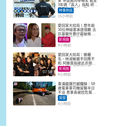
安 慘遭舊同學嘲笑 捱足
3年遇「高人」指點 終辭
職宣告「轉做一事」｜
時事熱話
Juicy叮
15小時前
愛回家大結局丨歷年逾
30位神級客串逐個數 古
巨基變外賣仔最破格 歐
陽震華情陷群姐
影視圈
8小時前
愛回家大結局｜滕麗
名、林淑敏握手回應不
和 阿滕直指彼此非朋友
大小姐指傳聞得啖笑
影視圈
07:59
8小時前
東涌龍運巴撼鐵騎｜58
歲電單車司機留醫半日
不治 男車長被控危駕今
早提堂
突發
4小時前