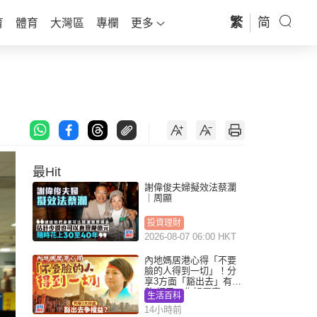
繁
简
育
體育
大灣區
專欄
更多
最Hit
謝偉俊夫婦擬效法蔡瀾
｜周顯
投資理財
2026-08-07 06:00 HKT
內地媽居港心得「不要
臉的人得到一切」！分
享3方面「豁出去」有著
數 網民：你好厲害
生活百科
14小時前