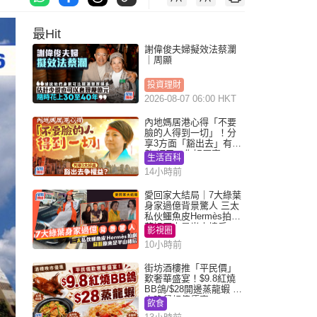
最Hit
謝偉俊夫婦擬效法蔡瀾
｜周顯
投資理財
2026-08-07 06:00 HKT
內地媽居港心得「不要
臉的人得到一切」！分
享3方面「豁出去」有著
數 網民：你好厲害
生活百科
14小時前
愛回家大結局｜7大綠葉
身家過億背景驚人 三太
私伙鱷魚皮Hermès拍劇
蘇姐原來是半山樓后
影視圈
10小時前
街坊酒樓推「平民價」
歎奢華盛宴！$9.8紅燒
BB鴿/$28開邊蒸龍蝦 3
大晚餐超值優惠
飲食