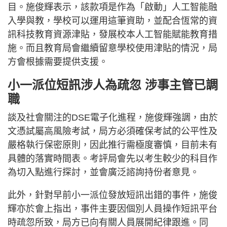
目。施俊輝表示，該款項是作為「啟動」人工智能融
入學與教，學校可以運用這筆資助，並配合恆常的資
訊科技教育資源津貼，發展校本人工智能賦能教育措
施。而且教育局會繼續留意學校使用津貼的情況，局
方會根據需要提供支援。
小一派位短訊涉人為疏忽 涉事主管已調
職
談及社會關注的DSE電子化進程，施俊輝強調，由於
文憑試屬高風險考試，局方必須確保考試的公平性及
嚴格執行保密原則，因此推行需極度審慎，目前未有
具體的落實時間表。考評局會先以考生較少的科目作
為切入點進行探討，並會廣泛諮詢持份者意見。
此外，針對早前小一派位發放短訊出錯的事件，施俊
輝亦於會上指出，事件主要因個別人員操作短訊平台
時疏忽所致，局方已向有關人員展開紀律跟進。同