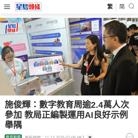
繁
简
施俊輝：數字教育周逾2.4萬人次
參加 教局正編製運用AI良好示例
舉隅
更新時間：11:13 2025-07-09 HKT
教育新聞