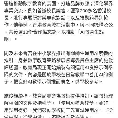
營造推動數字教育的氛圍，打造品牌效應；深化學界
專業交流，例如首辦校長論壇，匯聚200多名香港校
長，進行專題研討與專家對話；以及推動跨界別協
作，他舉例，香港教育城在活動中，與不同機構及公
司共簽署18份合作備忘錄，以推動「AI教育生態
圈」。
問及未來會否在中小學界推出有關師生運用AI素養的
指引，身兼數字教育策略發展督導委員會主席的施俊
輝透露，教育局現正開始編製有關運用AI良好示例舉
隅的文件，內容是關於學校在日常教學中善用AI的例
子，把良好AI教學示例推而廣之，供學校參考。
施俊輝續指，教育局亦會為教師提供培訓，讓教師理
解相關的文件及指引等，「使用AI輔助教學，並非一
用就用得好，我們鼓勵學校同工先嘗試運用AI，『從
做中學，從學中做』，不斷提升及學習。」