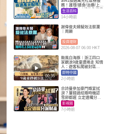
$541換過萬元社區券服
務！護理/膳食/治療/上門
或中心任揀 1條件免資產
生活百科
審查（附申請資格及教
14小時前
學）
謝偉俊夫婦擬效法蔡瀾
｜周顯
投資理財
2026-08-07 06:00 HKT
颱風白海豚︱浙江四口
家觀浪9歲童遭捲走 知情
人：遊客私闖被封區域
︱有片
即時中國
00:35
2小時前
佘詩曼參加豪門婚宴拭
淚？屢錯過結婚時機認
雪卵都遲 立定遺囑分派
財產
影視圈
7小時前