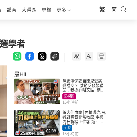
繁
简
育
體育
大灣區
專欄
更多
入選學者
最Hit
陳錦鴻保護自閉兒受訪
變嗌交？ 激動反駁顏聯
武：我擔心咁又點 網民
批主持咄咄逼人
影視圈
01:20
16小時前
黃大仙血案│內情曝光 死
者對噪音非常敏感 電梯
內狂斬樓上住客 返回住
所墮樓亡
突發
02:38
15小時前