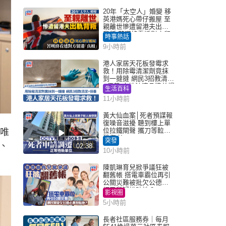
20年「太空人」婚變 移
英港媽死心帶仔搬屋 至
親離世慘遭留港夫出軌
背叛 苦嘆終看透對方留
時事熱話
港「真相」｜Juicy叮
9小時前
港人家居天花板發霉求
救！用除霉清潔劑竟抹
到一撻撻 網民3招教清潔
+保養 本地油漆品牌曾提
生活百科
醒勿用1物防變色
11小時前
黃大仙血案│死者預謀報
復噪音滋擾 聽到樓上單
位拉鐵閘聲 攜刀等𨋢伏
年唯
擊傷者
突發
、
02:38
10小時前
陳凱琳育兒掀爭議狂被
翻舊帳 搭電車霸位再引
公關災難被批欠公德心
網民質疑扮貼地？
影視圈
5小時前
長者社區服務券｜每月