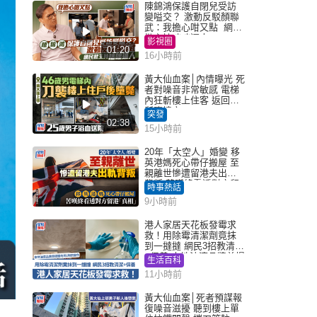
陳錦鴻保護自閉兒受訪
變嗌交？ 激動反駁顏聯
武：我擔心咁又點 網民
批主持咄咄逼人
影視圈
01:20
16小時前
黃大仙血案│內情曝光 死
者對噪音非常敏感 電梯
內狂斬樓上住客 返回住
所墮樓亡
突發
02:38
15小時前
20年「太空人」婚變 移
英港媽死心帶仔搬屋 至
親離世慘遭留港夫出軌
背叛 苦嘆終看透對方留
時事熱話
港「真相」｜Juicy叮
9小時前
港人家居天花板發霉求
救！用除霉清潔劑竟抹
到一撻撻 網民3招教清潔
+保養 本地油漆品牌曾提
生活百科
醒勿用1物防變色
11小時前
黃大仙血案│死者預謀報
復噪音滋擾 聽到樓上單