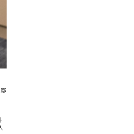
。鄺
科
人