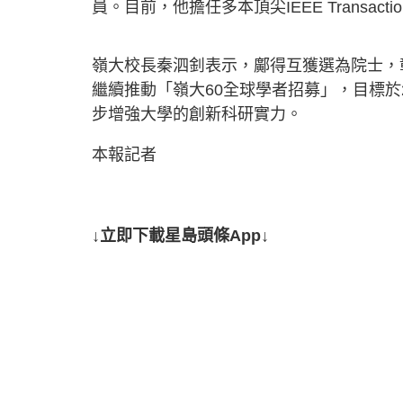
員。目前，他擔任多本頂尖IEEE Transac
嶺大校長秦泗釗表示，鄺得互獲選為院士，
繼續推動「嶺大60全球學者招募」，目標於2
步增強大學的創新科研實力。
本報記者
↓立即下載星島頭條App↓