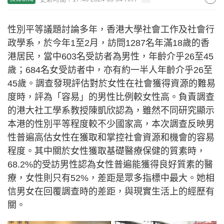
性別平等議題討論多年，香港大學社會工作及社會行
政學系，於今年1至2月，訪問1287名年滿18歲的香
港居民，當中603名受訪者為男性，年齡介乎26至45
歲；684名女受訪者中，亦有約一半人年齡介乎26至
45歲。調查發現評估對於女性在社會獲得資源的難易
度時，評為「容易」的男性比例較女性高。負責調查
的港大社工學系教授陳凱欣認為，雖然不同研究顯示
本港的性別平等程度較不少國家高，本次調查反映男
性普遍高估女性在獲取和掌控社會資源和機會的容易
程度。其中關於女性獲取基礎醫療保健的質素時，
68.2%的受訪男性認為女性普遍能獲得良好質素的醫
療，女性則只有52%，差距是眾多指標中最大。她相
信男女在回覆調查時的差距，與現實生活上的經歷有
關。