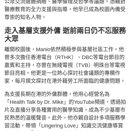
公眾交流遺體捐贈、醫學倫理及哲學等議題。憑藉對
醫療教育的全力支援與指導，他早已成為校園內備受
尊崇的知名人物。
走入基層支援外傭 逝前兩日仍不忘服務
大眾
離開校園後，Manio依然積極參與基層社區工作。他
曾多次擔任香港電台（RTHK）、DBC等電台節目的
嘉賓和主持，亦曾在無綫電視（TVB）明珠台等電視
節目亮相。他更是一位熱心探討社會議題的專欄作
家，每月撰文探討在港外籍勞工所面臨的健康問題。
為支援長期在港的外傭群體，他用心經營名為
「Health Talk by Dr. Mike」的YouTube頻道，透過拍
片及直播分享各種實用的醫學知識，成為不少基層市
民熟悉的溫暖聲音。此外，他亦親自設計多項服務學
習活動，帶領「Lingering Love」知識交流健康導賞