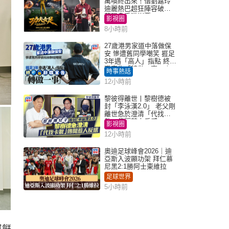
萬喚終出來！偕劉嘉玲
迪麗熱巴超狂陣容破天
荒現身香港謝票
影視圈
8小時前
27歲港男家道中落做保
安 慘遭舊同學嘲笑 捱足
3年遇「高人」指點 終辭
職宣告「轉做一事」｜
時事熱話
Juicy叮
12小時前
黎彼得離世丨黎樹德被
封「李泳漢2.0」 老父剛
離世急於澄清「代找卡
數」傳聞惹人反感
影視圈
12小時前
奧迪足球峰會2026｜迪
亞斯入波顯功架 拜仁慕
尼黑2:1勝阿士東維拉
足球世界
5小時前
買餸