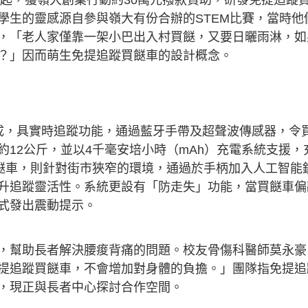
學生的靈感源自參與嶺大有份合辦的STEM比賽，當時他
，「老人家僅靠一架小巴出入村買餸，又要日曬雨淋，如
？」因而萌生免提追蹤買餸車的設計概念。
成，具實時追蹤功能，通過藍牙手帶及超聲波傳感器，令
12公斤，並以4千毫安培小時（mAh）充電系統支援，
買餸車，則針對街市狹窄的環境，通過於手柄加入人工智能
升追蹤靈活性。系統更設有「防走失」功能，當買餸車偏
式發出震動提示。
，幫助長者解決腰痠背痛的問題。校友骨傷科醫師莫永豪
提追蹤買餸車，不會增加對身體的負擔。」團隊指免提追
，現正與長者中心探討合作空間。