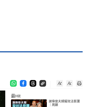
最Hit
謝偉俊夫婦擬效法蔡瀾
｜周顯