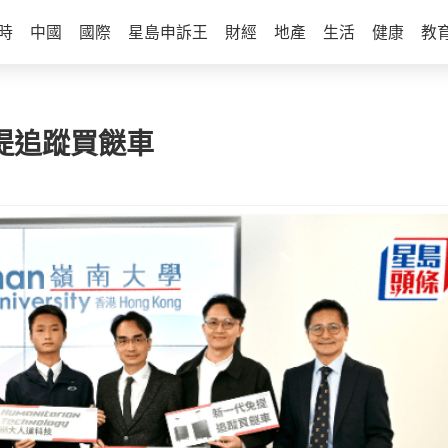
時
中國
國際
星島申訴王
財經
地產
生活
健康
教
免提追蹤買餸車