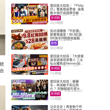
愛回家大結局｜「Philip
仔」驚喜現身聚會 梁禹
勤大個仔高過樊亦敏 超
乖黐實林淑敏許家傑
影視圈
11小時前
街坊酒樓推「平民價」
歎奢華盛宴！$9.8紅燒
BB鴿/$28開邊蒸龍蝦 3
大晚餐超值優惠
飲食
10小時前
愛回家大結局｜7大綠葉
身家過億背景驚人 三太
私伙鱷魚皮Hermès拍劇
統
蘇姐原來是半山樓后
影視圈
合
7小時前
愛回家大結局｜滕麗
名、林淑敏不和白熱
化？ 阿滕眼尾冇望大小
姐一眼 商場直播零互動
影視圈
18:50
7小時前
功夫女足丨周星馳千呼