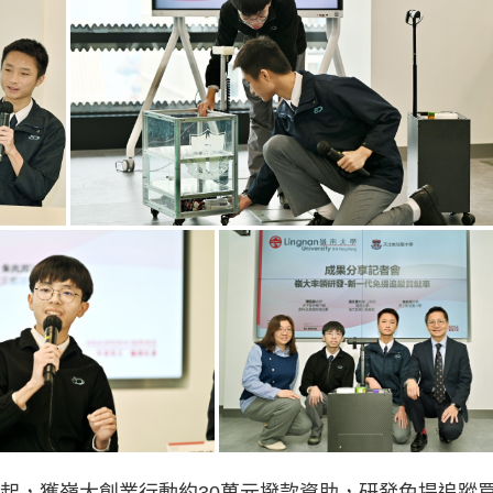
年起，獲嶺大創業行動約30萬元撥款資助，研發免提追蹤