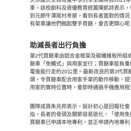
車。該校創科及資優教育統籌陳凱詩表示，
到元朗牛潭尾村考察，看到長者面對的情況
有架車讓他們翹起雙手買餸，會否更開心呢
助減長者出行負擔
第2代買餸車由鋁合金框架及碳纖維板所組
餸車「免觸式」與用家並行；買餸車能負重約
電後能行走約20公里。最新改良的第3代
頭，令買餸車配合用家手掌的動作移動，提
用家的實時位置時，會即時通過手機應用程
團隊成員朱兆邦表示，設計初心是回報社會
指，長者的骨頭及關節容易退化，「使用免
買餸車已申請本地專利，並正申請內地專利