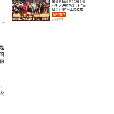
奧迪足球峰會2026｜迪
亞斯入波顯功架 拜仁慕
尼黑2:1勝阿士東維拉
足球世界
5小時前
制。
是
關
何
，
次