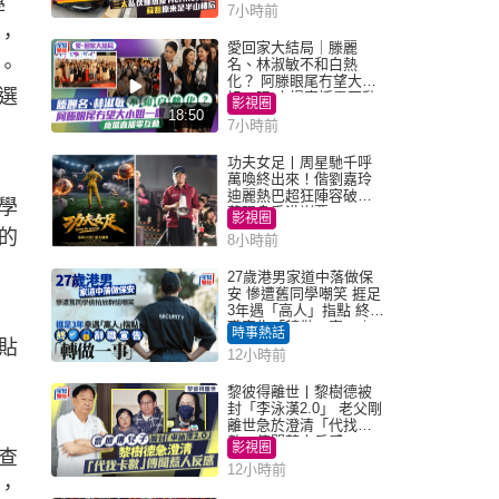
學
7小時前
，
愛回家大結局｜滕麗
。
名、林淑敏不和白熱
化？ 阿滕眼尾冇望大小
選
姐一眼 商場直播零互動
影視圈
18:50
7小時前
功夫女足丨周星馳千呼
萬喚終出來！偕劉嘉玲
迪麗熱巴超狂陣容破天
學
荒現身香港謝票
影視圈
的
8小時前
27歲港男家道中落做保
安 慘遭舊同學嘲笑 捱足
3年遇「高人」指點 終辭
職宣告「轉做一事」｜
時事熱話
Juicy叮
貼
12小時前
黎彼得離世丨黎樹德被
封「李泳漢2.0」 老父剛
離世急於澄清「代找卡
數」傳聞惹人反感
影視圈
查
12小時前
，