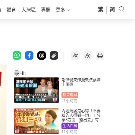
繁
简
育
體育
大灣區
專欄
更多
最Hit
謝偉俊夫婦擬效法蔡瀾
｜周顯
投資理財
21小時前
內地媽居港心得「不要
臉的人得到一切」！分
享3方面「豁出去」有著
數 網民：你好厲害
生活百科
11小時前