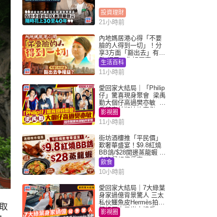
投資理財
21小時前
內地媽居港心得「不要
臉的人得到一切」！分
享3方面「豁出去」有著
數 網民：你好厲害
生活百科
11小時前
愛回家大結局｜「Philip
仔」驚喜現身聚會 梁禹
勤大個仔高過樊亦敏 超
乖黐實林淑敏許家傑
影視圈
11小時前
街坊酒樓推「平民價」
歎奢華盛宴！$9.8紅燒
BB鴿/$28開邊蒸龍蝦 3
大晚餐超值優惠
飲食
10小時前
愛回家大結局｜7大綠葉
身家過億背景驚人 三太
私伙鱷魚皮Hermès拍劇
取
蘇姐原來是半山樓后
影視圈