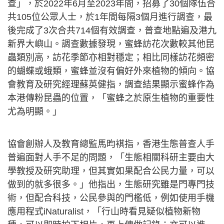
查」，於2022年6月至2023年間，招募了30個隊伍合
共105位公眾人士，於1年間每隔3個月進行調查，最
後完成了3次合共714個有效調查，普查地點遍及港九
新界大嶼山。調查數據發現，蜜蜂訪花次數較其他昆
蟲類別高，訪花季節亦相對穩定；相比同樣訪花頻密
的蝴蝶或蛾類，蜜蜂並沒有偏好外來植物的傾向。協
會教育及研究經理蘇英健指，調查結果顯示蜜蜂作為
本港傳粉昆蟲的位置，「蜜蜂之於原生植物的重要性
尤為明顯。」
協會創辦人及教育總監馬昀褀指，香港生態普查人手
普遍面對人手不足的問題，「生態相關科研主要由大
學教授及研究助理，但其實如果配合公民力量，可以
做到的就多很多。」他指出，生態研究雖是門專門技
術，但配合科技，公民參與的門檻低，例如使用手機
應用程式iNaturalist，「行山時看見疑似植物新物