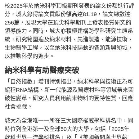
校2025年於納米科學頂級期刊發表的論文份額進行評
分，城大錄得論文貢獻份額高達81.19，論文總數達
256篇，展現大學在頂尖科學期刊上發表優質研究的
領導能力。同時，城大亦積極建構跨學科研究生態系
統，研究範圍遍及納米材料、先進製造、能源技術、
生物醫學工程，以至納米科技驅動的各類新興領域，
以推動科學的進步。
納米科學有助醫療突破
「自然指數」增刊特別指出，納米科學與技術正為可
編程RNA結構、新一代能源及醫療材料等領域帶來突
破性變革，研究人員利用納米物料的獨特性質，回應
社會挑戰。
城大為全港唯一一所在三大國際權威學科排名中，同
時位列全港第一及全球50大的大學，包括「2025年
軟科世界一流學科排名」及「《美國新聞與世界報