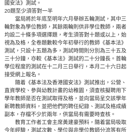
國安法》測試。
20題至少須答對一半
當局將於年底至明年六月舉辦五輪測試，其中三
輪對象為學位教師，其餘兩輪則供非學位教師，兩者
均設二十條多項選擇題，考生須答對十題或以上，始
視為及格，全卷題數較今年初舉行的教師《基本法》
測試，只設十五題為多，測試時間則分別為三十五及
三十分鐘，亦較《基本法》測試的二十分鐘長。首輪
學位程度的測試在十二月三日舉行，本月二十六日起
接受網上報名。
隨着《基本法及香港國安法》測試推出，公營、
直資學校、參與幼教計畫的幼稚園，須查核擬聘用下
學年教師是否在測試取得及格，並向當局呈交該學年
新聘教師資料，並把他們的聘任紀錄、測試及格成績
副本，存檔不少於兩年，供當局有需要時查核。
教育工作者工會主席黃建豪預料，隨着當局吸取
今年經驗，測試次數、學位與非學位教師分流等有所