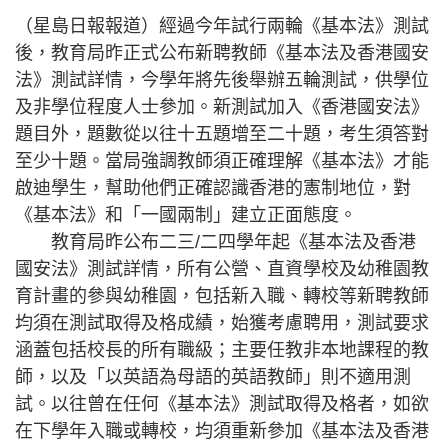
（星島日報報道）經過今年試行兩輪《基本法》測試
後，教育局昨正式公布新聘教師《基本法及香港國安
法》測試詳情，今學年將先後舉辦五輪測試，供學位
及非學位程度人士參加。新測試加入《香港國安法》
題目外，題數從以往十五題增至二十題，考生須答對
至少十題。當局強調教師須正確理解《基本法》才能
啟迪學生，幫助他們正確認識香港的憲制地位，對
《基本法》和「一國兩制」建立正面態度。
教育局昨公布二三/二四學年起《基本法及香港
國安法》測試詳情，所有公營、直資學校及幼稚園教
育計畫的參與幼稚園，包括新入職、轉校等新聘教師
均須在測試取得及格成績，始獲考慮聘用，測試要求
涵蓋包括校長的所有職級；主要任教非本地課程的教
師，以及「以英語為母語的英語教師」則不適用測
試。以往曾在任何《基本法》測試取得及格者，如欲
在下學年入職或轉校，均須重新參加《基本法及香港