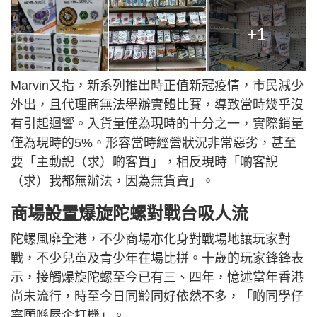
+1
Marvin又指，新系列推出時正值新冠疫情，市民減少
外出，且代理商無法舉辦實體比賽，導致當時幾乎沒
有引起迴響。入貨量僅為現時的十分之一，實際銷量
僅為現時的5%。形容當時經營狀況非常惡劣，甚至
要「主動誽（求）啲客買」，相反現時「啲客誽
（求）我都無辦法，因為無貨賣」。
商場設置爆旋陀螺對戰台吸人流
陀螺風靡全港，不少商場亦化身對戰場地讓玩家對
戰，不少兒童及青少年在場比拼。十歲的玩家鋒鋒表
示，接觸爆旋陀螺至今已有三、四年，憶述當年香港
尚未流行，時至今日同齡同好依然不多，「啲同學仔
寧願喺屋企打機」。