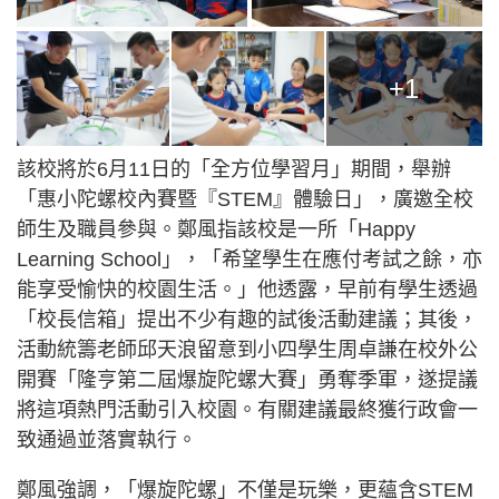
+1
該校將於6月11日的「全方位學習月」期間，舉辦
「惠小陀螺校內賽暨『STEM』體驗日」，廣邀全校
師生及職員參與。鄭風指該校是一所「Happy
Learning School」，「希望學生在應付考試之餘，亦
能享受愉快的校園生活。」他透露，早前有學生透過
「校長信箱」提出不少有趣的試後活動建議；其後，
活動統籌老師邱天浪留意到小四學生周卓謙在校外公
開賽「隆亨第二屆爆旋陀螺大賽」勇奪季軍，遂提議
將這項熱門活動引入校園。有關建議最終獲行政會一
致通過並落實執行。
鄭風強調，「爆旋陀螺」不僅是玩樂，更蘊含STEM