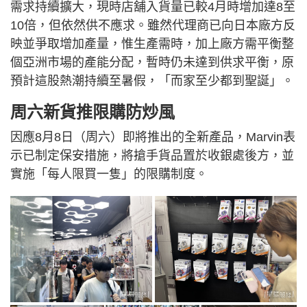
需求持續擴大，現時店舖入貨量已較4月時增加達8至
10倍，但依然供不應求。雖然代理商已向日本廠方反
映並爭取增加產量，惟生產需時，加上廠方需平衡整
個亞洲市場的產能分配，暫時仍未達到供求平衡，原
預計這股熱潮持續至暑假，「而家至少都到聖誕」。
周六新貨推限購防炒風
因應8月8日（周六）即將推出的全新產品，Marvin表
示已制定保安措施，將搶手貨品置於收銀處後方，並
實施「每人限買一隻」的限購制度。