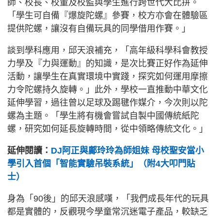
師、校長、校董及校監與學生進行跨世代大比拼。
「學生可自備『爆旋陀螺』參賽，校方亦會在體驗區
提供陀螺，讓沒有自備玩具的同學借用作賽。」
談到學科應用，邱天浪補充，「高年級科學科會教授
力學及『力與運動』的知識，是次比賽正好作為延伸
活動，讓學生在真實環境中實踐，探究如何運用摩擦
力令陀螺持久旋轉。」此外，學校一直推動中華文化
延伸學習，過往曾以足球及踢毽作媒介，今次則以陀
螺為主題。「學生將有機會嘗試自製中國傳統紙陀
螺，研究如何延長旋轉時間，從中領略傳統文化。」
延伸閱讀：
DJ阿正與鄺玲玲為師姐妹 母校聖安當小
學引入首個「智能實驗吊裝系統」（附4大叩門貼
士）
身為「90後」的邱天浪感嘆，「我們成長年代的玩具
都是實體的，反觀現今學童常沉迷電子產品，較缺乏