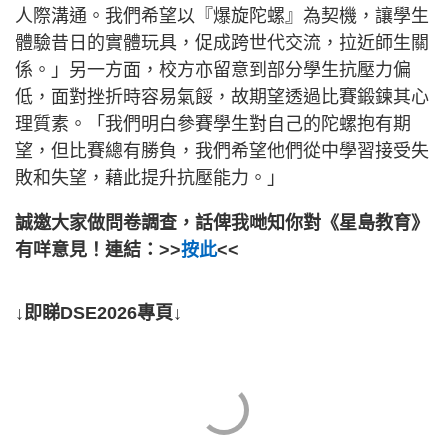
人際溝通。我們希望以『爆旋陀螺』為契機，讓學生
體驗昔日的實體玩具，促成跨世代交流，拉近師生關
係。」另一方面，校方亦留意到部分學生抗壓力偏
低，面對挫折時容易氣餒，故期望透過比賽鍛鍊其心
理質素。「我們明白參賽學生對自己的陀螺抱有期
望，但比賽總有勝負，我們希望他們從中學習接受失
敗和失望，藉此提升抗壓能力。」
誠邀大家做問卷調查，話俾我哋知你對《星島教育》
有咩意見！連結：>>
按此
<<
↓即睇DSE2026專頁↓