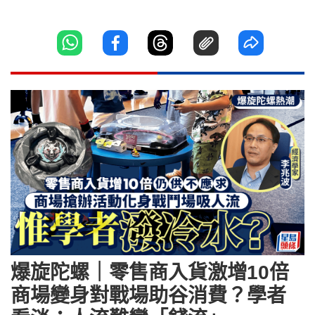
爆旋陀螺｜零售商入貨激增10倍
商場變身對戰場助谷消費？學者