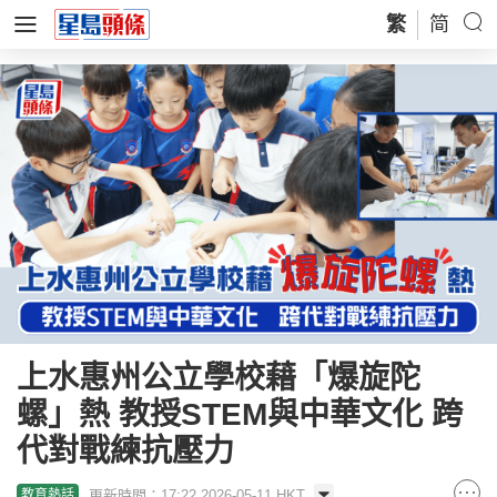
繁
简
上水惠州公立學校藉「爆旋陀
螺」熱 教授STEM與中華文化 跨
代對戰練抗壓力
更新時間：17:22 2026-05-11 HKT
教育熱話