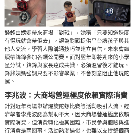
+8
鋒鋒由姨媽帶來商場「對戰」，她稱「只要知道邊度
有得玩就會帶佢去」，認為對戰提供平台讓孩子與其
他人交流，學習人際溝通技巧並建立自信，未來會繼
續帶鋒鋒參加各類公開賽。面對翌年即將迎來的小學
呈分試，鋒鋒與家長達成共識，必須溫習後才能玩。
鋒鋒姨媽強調只要不影響學業，不會刻意阻止他玩陀
螺。
李兆波：大商場營運極度依賴實際消費
針對近年商場舉辦爆旋陀螺比賽等活動吸引人流，經
濟學者李兆波認為幫助不大，因大商場營運極度依賴
實際消費，但消費轉化極其困難，市民參與體驗與進
行消費是兩回事。活動熱潮過後，也難以支撐整個商