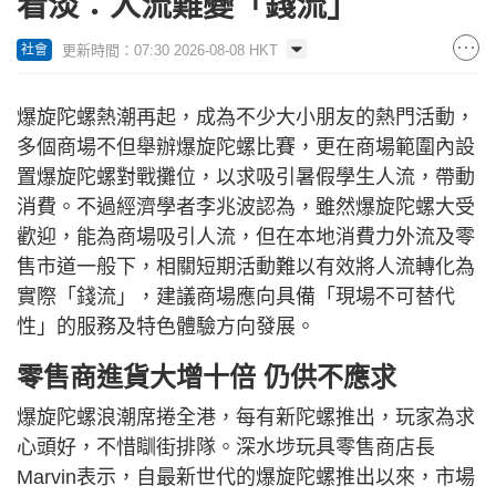
看淡：人流難變「錢流」
更新時間：07:30 2026-08-08 HKT
社會
爆旋陀螺熱潮再起，成為不少大小朋友的熱門活動，
多個商場不但舉辦爆旋陀螺比賽，更在商場範圍內設
置爆旋陀螺對戰攤位，以求吸引暑假學生人流，帶動
消費。不過經濟學者李兆波認為，雖然爆旋陀螺大受
歡迎，能為商場吸引人流，但在本地消費力外流及零
售市道一般下，相關短期活動難以有效將人流轉化為
實際「錢流」，建議商場應向具備「現場不可替代
性」的服務及特色體驗方向發展。
零售商進貨大增十倍 仍供不應求
爆旋陀螺浪潮席捲全港，每有新陀螺推出，玩家為求
心頭好，不惜瞓街排隊。深水埗玩具零售商店長
Marvin表示，自最新世代的爆旋陀螺推出以來，市場