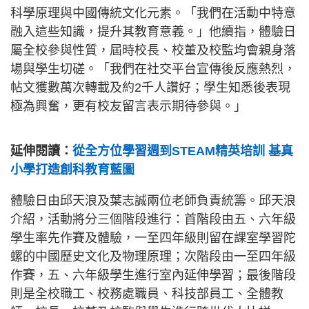
科學原理與中國傳統文化元素。「我們在活動中特意
融入這些知識，提升其教育意義。」他續指，體驗日
屬全校參與性質，屆時校長、校董及校監均會親身落
場與學生切磋。「我們在社交平台宣傳後反應熱烈，
帖文獲數萬次轉載及約2千人讚好；學生知悉後表現
極為興奮，更有校友留言表示期待參與。」
延伸閱讀：
從全方位學習週到STEAM精英培訓 基真
小學打造創科教育藍圖
體驗日由邱天浪及葉志誠兩位老師負責統籌。邱天浪
介紹，活動將分三個階段進行：首階段由五、六年級
學生率先作賽及體驗，一至四年級則留在課室學習陀
螺的中國歷史文化及物理原理；次階段由一至四年級
作賽，五、六年級學生進行室內延伸學習；最後階段
則是全校職工、校務處職員、科技部員工、全體教