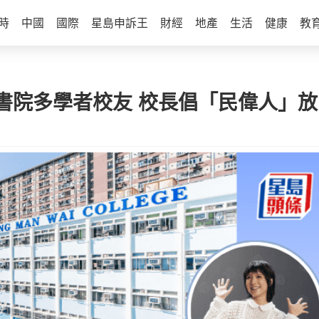
時
中國
國際
星島申訴王
財經
地產
生活
健康
教
書院多學者校友 校長倡「民偉人」