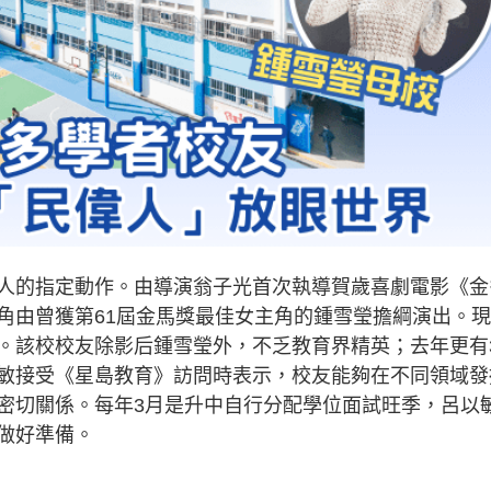
人的指定動作。由導演翁子光首次執導賀歲喜劇電影《金
角由曾獲第61屆金馬獎最佳女主角的鍾雪瑩擔綱演出。
。該校校友除影后鍾雪瑩外，不乏教育界精英；去年更有
敏接受《星島教育》訪問時表示，校友能夠在不同領域發
密切關係。每年3月是升中自行分配學位面試旺季，呂以
做好準備。