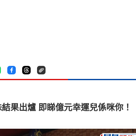
珠結果出爐 即睇億元幸運兒係咪你！