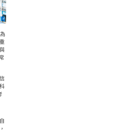
生為
重
與
常
信
科
考
自
，