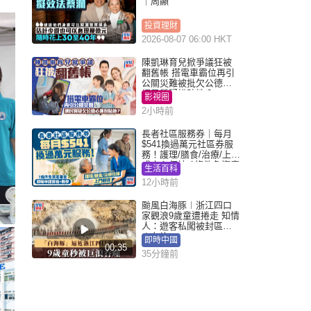
｜周顯
投資理財
2026-08-07 06:00 HKT
陳凱琳育兒掀爭議狂被
翻舊帳 搭電車霸位再引
公關災難被批欠公德心
網民質疑扮貼地？
影視圈
2小時前
長者社區服務券｜每月
$541換過萬元社區券服
務！護理/膳食/治療/上門
或中心任揀 1條件免資產
生活百科
審查（附申請資格及教
12小時前
學）
颱風白海豚︱浙江四口
家觀浪9歲童遭捲走 知情
人：遊客私闖被封區域
︱有片
即時中國
00:35
35分鐘前