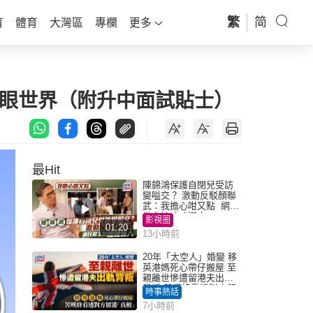
繁
简
育
體育
大灣區
專欄
更多
放眼世界（附升中面試貼士）
最Hit
陳錦鴻保護自閉兒受訪
變嗌交？ 激動反駁顏聯
武：我擔心咁又點 網民
批主持咄咄逼人
影視圈
01:20
13小時前
20年「太空人」婚變 移
英港媽死心帶仔搬屋 至
親離世慘遭留港夫出軌
背叛 苦嘆終看透對方留
時事熱話
港「真相」｜Juicy叮
7小時前