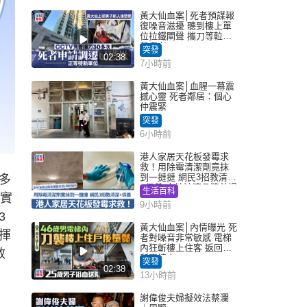
黃大仙血案│死者預謀報
復噪音滋擾 聽到樓上單
位拉鐵閘聲 攜刀等𨋢伏
擊傷者
突發
02:38
7小時前
黃大仙血案│血腥一幕震
撼心靈 死者鄰居：個心
仲震緊
突發
6小時前
港人家居天花板發霉求
救！用除霉清潔劑竟抹
到一撻撻 網民3招教清潔
多
+保養 本地油漆品牌曾提
生活百科
現實
醒勿用1物防變色
9小時前
3
黃大仙血案│內情曝光 死
揮
者對噪音非常敏感 電梯
內狂斬樓上住客 返回住
敏
所墮樓亡
突發
02:38
13小時前
謝偉俊夫婦擬效法蔡瀾