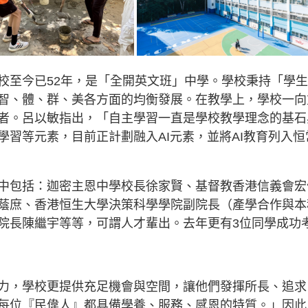
校至今已52年，是「全開英文班」中學。學校秉持「學
智、體、群、美各方面的均衡發展。在教學上，學校一向
者。呂以敏指出，「自主學習一直是學校教學理念的基石
習等元素，目前正計劃融入AI元素，並將AI教育列入恒
中包括：迦密主恩中學校長徐家賢、基督教香港信義會宏
蔭庶、香港恒生大學決策科學學院副院長（產學合作與本
院長陳繼宇等等，可謂人才輩出。去年更有3位同學成功
力，學校更提供充足機會與空間，讓他們發揮所長、追求
每位『民偉人』都具備學養、服務、感恩的特質。」因此