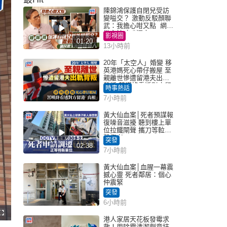
陳錦鴻保護自閉兒受訪
變嗌交？ 激動反駁顏聯
武：我擔心咁又點 網民
批主持咄咄逼人
影視圈
01:20
13小時前
20年「太空人」婚變 移
英港媽死心帶仔搬屋 至
親離世慘遭留港夫出軌
背叛 苦嘆終看透對方留
時事熱話
港「真相」｜Juicy叮
7小時前
黃大仙血案│死者預謀報
復噪音滋擾 聽到樓上單
位拉鐵閘聲 攜刀等𨋢伏
擊傷者
突發
02:38
7小時前
黃大仙血案│血腥一幕震
撼心靈 死者鄰居：個心
仲震緊
突發
6小時前
港人家居天花板發霉求
救！用除霉清潔劑竟抹