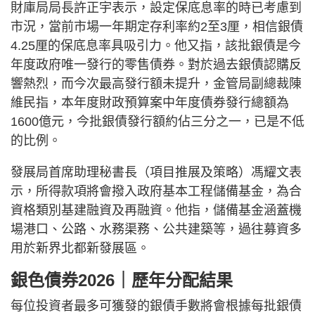
財庫局局長許正宇表示，設定保底息率的時已考慮到
市況，當前市場一年期定存利率約2至3厘，相信銀債
4.25厘的保底息率具吸引力。他又指，該批銀債是今
年度政府唯一發行的零售債券。對於過去銀債認購反
響熱烈，而今次最高發行額未提升，金管局副總裁陳
維民指，本年度財政預算案中年度債券發行總額為
1600億元，今批銀債發行額約佔三分之一，已是不低
的比例。
發展局首席助理秘書長（項目推展及策略）馮耀文表
示，所得款項將會撥入政府基本工程儲備基金，為合
資格類別基建融資及再融資。他指，儲備基金涵蓋機
場港口、公路、水務渠務、公共建築等，過往募資多
用於新界北都新發展區。
銀色債券2026｜歷年分配結果
每位投資者最多可獲發的銀債手數將會根據每批銀債