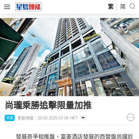
繁
简
尚瓏乘勝追擊限量加推
更新時間：03:00 2025-07-05 HKT
地產
發展商爭相推盤，富豪酒店發展的西營盤尚瓏近