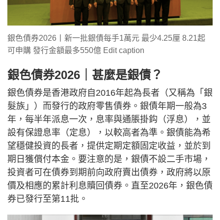
銀色債券2026丨新一批銀債每手1萬元 最少4.25厘 8.21起
可申購 發行金額最多550億 Edit caption
銀色債券2026｜甚麼是銀債？
銀色債券是香港政府自2016年起為長者（又稱為「銀
髮族」）而發行的政府零售債券。銀債年期一般為3
年，每半年派息一次，息率與通脹掛鈎（浮息），並
設有保證息率（定息），以較高者為準。銀債能為希
望穩健投資的長者，提供定期定額固定收益，並於到
期日獲償付本金。要注意的是，銀債不設二手市場，
投資者可在債券到期前向政府賣出債券，政府將以原
價及相應的累計利息贖回債券。直至2026年，銀色債
券已發行至第11批。