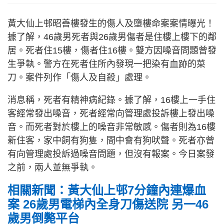
黃大仙上邨昭善樓發生的傷人及墮樓命案案情曝光！
據了解，46歲男死者與26歲男傷者是住樓上樓下的鄰
居。死者住15樓，傷者住16樓。雙方因噪音問題曾發
生爭執。警方在死者住所內發現一把染有血跡的菜
刀。案件列作「傷人及自殺」處理。
消息稱，死者有精神病紀錄。據了解，16樓上一手住
客經常發出噪音，死者經常向管理處投訴樓上發出噪
音。而死者對於樓上的噪音非常敏感。傷者則為16樓
新住客，家中飼有狗隻，間中會有狗吠聲。死者亦曾
有向管理處投訴過噪音問題，但沒有報案。今日案發
之前，兩人並無爭執。
相關新聞：黃大仙上邨7分鐘內連爆血
案 26歲男電梯內全身刀傷送院 另一46
歲男倒斃平台