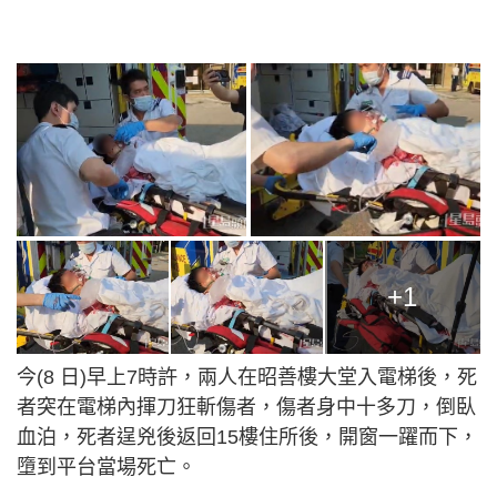
+1
今(8 日)早上7時許，兩人在昭善樓大堂入電梯後，死
者突在電梯內揮刀狂斬傷者，傷者身中十多刀，倒臥
血泊，死者逞兇後返回15樓住所後，開窗一躍而下，
墮到平台當場死亡。