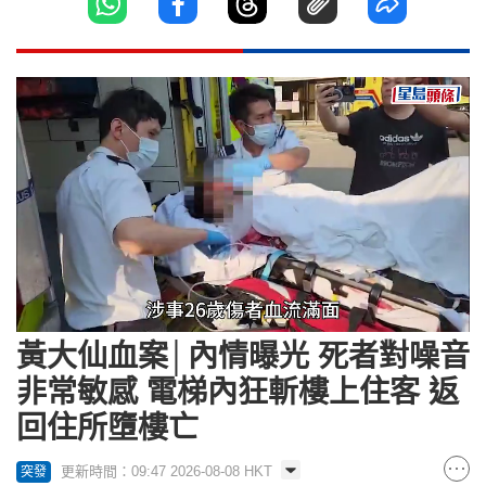
Loaded
:
Unmute
43.42%
黃大仙血案│內情曝光 死者對噪音
非常敏感 電梯內狂斬樓上住客 返
回住所墮樓亡
更新時間：09:47 2026-08-08 HKT
突發