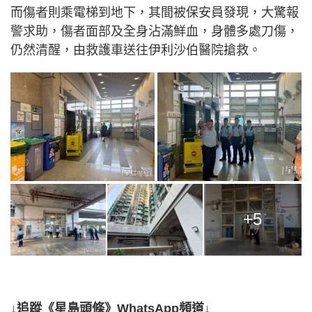
而傷者則乘電梯到地下，其間被保安員發現，大驚報
警求助，傷者面部及全身沾滿鮮血，身體多處刀傷，
仍然清醒，由救護車送往伊利沙伯醫院搶救。
+5
↓追蹤《星島頭條》WhatsApp頻道↓