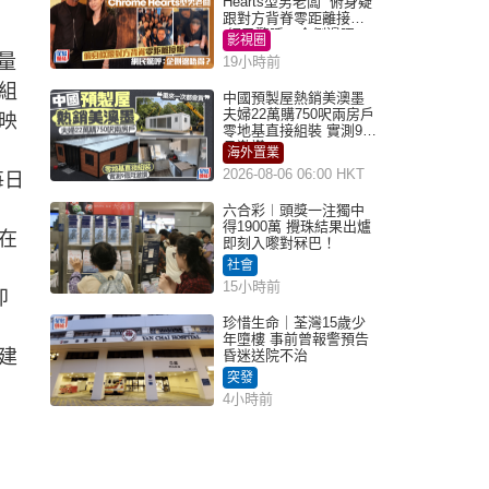
Hearts型男老闆 俯身疑
跟對方背脊零距離接觸
網民驚呼：企側邊唔
影視圈
得？
量
19小時前
組
中國預製屋熱銷美澳墨
夫婦22萬購750呎兩房戶
映
零地基直接組裝 實測9個
月激讚
海外置業
2026-08-06 06:00 HKT
每日
六合彩︱頭獎一注獨中
得1900萬 攪珠結果出爐
在
即刻入嚟對冧巴！
社會
15小時前
即
珍惜生命｜荃灣15歲少
年墮樓 事前曾報警預告
建
昏迷送院不治
突發
4小時前