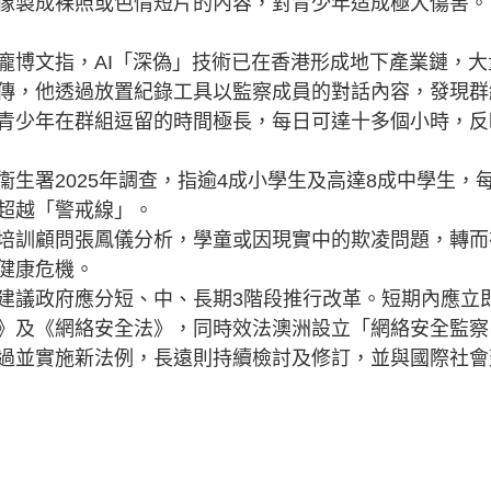
像製成裸照或色情短片的內容，對青少年造成極大傷害。
博文指，AI「深偽」技術已在香港形成地下產業鏈，大
傳，他透過放置紀錄工具以監察成員的對話內容，發現群
青少年在群組逗留的時間極長，每日可達十多個小時，反
署2025年調查，指逾4成小學生及高達8成中學生，
超越「警戒線」。
訓顧問張鳳儀分析，學童或因現實中的欺凌問題，轉而
健康危機。
議政府應分短、中、長期3階段推行改革。短期內應立
》及《網絡安全法》，同時效法澳洲設立「網絡安全監察
過並實施新法例，長遠則持續檢討及修訂，並與國際社會