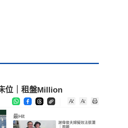
｜租盤Million
最Hit
謝偉俊夫婦擬效法蔡瀾
｜周顯