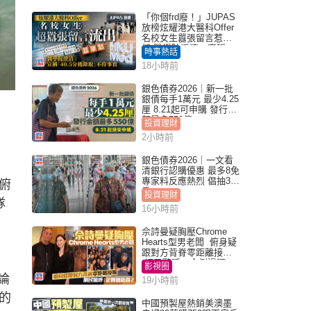
「你個frd廢！」JUPAS
放榜炫耀港大醫科Offer
名校女生囂張留言惹眾
怒 醫學院澄清：宣稱
時事熱話
「40.5分獲錄取」不符事
18小時前
實｜Juicy叮
銀色債券2026｜新一批
銀債每手1萬元 最少4.25
厘 8.21起可申購 發行金
額最多550億
投資理財
2小時前
銀色債券2026｜一文看
清銀行認購優惠 最多8免
專家料反應熱烈 倡抽30
俯
手
投資理財
隊
16小時前
佘詩曼疑胸壓Chrome
Hearts型男老闆 俯身疑
跟對方背脊零距離接觸
網民驚呼：企側邊唔
影視圈
得？
論
19小時前
的
中國預製屋熱銷美澳墨