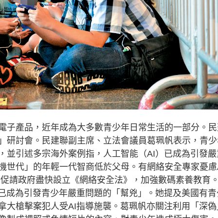
子產品，近年成為大多數青少年日常生活的一部分。民
」研討會。民建聯副主席、立法會議員葛珮帆表示，青少
，並引述多宗海外案例指，人工智能（AI）已成為引發嚴
機世代」的年輕一代智商低於父母。有網絡安全專家憂慮A
問題，促請政府盡快設立《網絡安全法》，加強數碼素養教育
已成為引發青少年嚴重問題的「幫兇」。她提及美國有青
拿大槍擊案犯人受AI指導施襲。葛珮帆亦關注利用「深偽