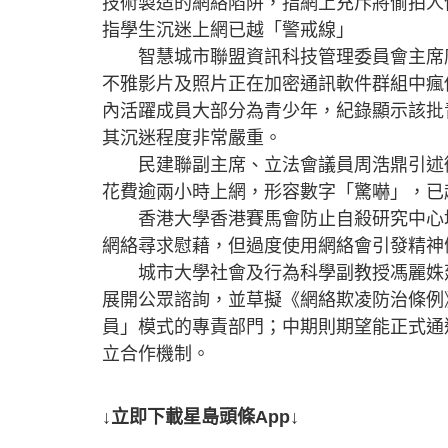
技術製造的網絡陷阱，指網上充斥將偷拍人
指學生沉迷上網已越「警戒線」
智慧城市聯盟資訊科技管理委員會主席龐
不雅影片及照片正在加密通訊軟件群組中瘋
內活躍成員大部分為青少年，紀錄顯示該批
其沉迷程度非常嚴重。
民建聯副主席、立法會議員周浩鼎引述衞生
花費逾兩小時上網，形容數字「驚嚇」，已
香港大學香港賽馬會防止自殺研究中心培
網絡尋求慰藉，但過度使用網絡會引發精神
城市大學社會及行為科學副教授馮麗姝建
展開公眾諮詢，並草擬《網絡欺凌防治條例
員」模式的專責部門；中期則期望能正式通
立合作機制。
↓立即下載星島頭條App↓