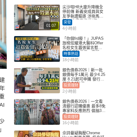
尖沙咀H8大廈升降機全
停前傳 新義安成員與女
友爭執遭驅逐 涉拖馬刑
毀被捕 警另通緝4男
突發
01:07
4小時前
「你個frd廢！」JUPAS
放榜炫耀港大醫科Offer
名校女生囂張留言惹眾
怒 醫學院澄清：宣稱
時事熱話
「40.5分獲錄取」不符事
18小時前
實｜Juicy叮
銀色債券2026｜新一批
銀債每手1萬元 最少4.25
厘 8.21起可申購 發行金
建
額最多550億
投資理財
年
2小時前
重
銀色債券2026｜一文看
I
清銀行認購優惠 最多8免
專家料反應熱烈 倡抽30
。
手
投資理財
少
16小時前
」
佘詩曼疑胸壓Chrome