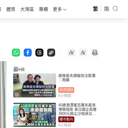
繁
简
育
體育
大灣區
專欄
更多
最Hit
謝偉俊夫婦擬效法蔡瀾
｜周顯
投資理財
6小時前
40歲港漂棄百萬年薪來
港做保險 昔日國企高層
3800元租尖沙咀床位｜
租盤Million
樓市動向
6小時前