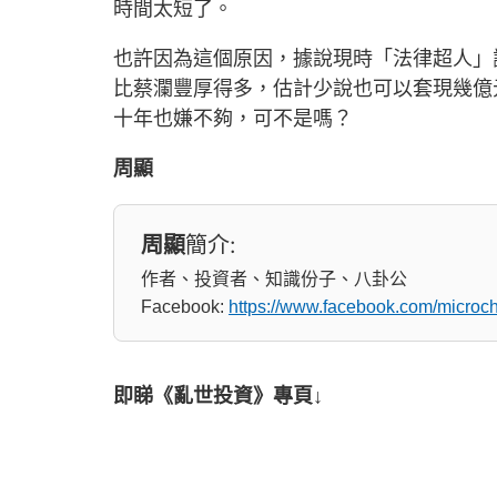
時間太短了。
也許因為這個原因，據說現時「法律超人」謝
比蔡瀾豐厚得多，估計少說也可以套現幾億
十年也嫌不夠，可不是嗎？
周顯
周顯
簡介:
作者、投資者、知識份子、八卦公
Facebook:
https://www.facebook.com/micro
即睇《亂世投資》專頁↓