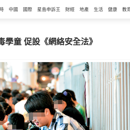
時
中國
國際
星島申訴王
財經
地產
生活
健康
教
毒學童 促設《網絡安全法》