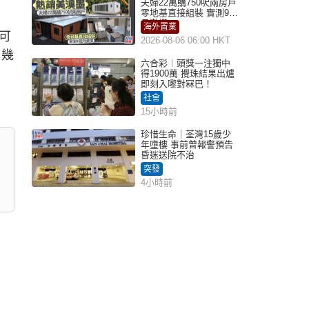
夫婦22萬購750呎兩房戶
零地基直接組裝 實測9個
月激讚
海外置業
可
2026-08-06 06:00 HKT
，幾
六合彩︱頭獎一注獨中
得1900萬 攪珠結果出爐
即刻入嚟對冧巴！
社會
15小時前
珍惜生命｜荃灣15歲少
年墮樓 事前曾報警預告
昏迷送院不治
突發
4小時前