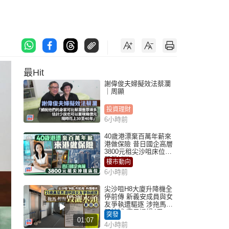
最Hit
謝偉俊夫婦擬效法蔡瀾
｜周顯
投資理財
6小時前
40歲港漂棄百萬年薪來
港做保險 昔日國企高層
3800元租尖沙咀床位｜
租盤Million
樓市動向
6小時前
尖沙咀H8大廈升降機全
停前傳 新義安成員與女
友爭執遭驅逐 涉拖馬刑
毀被捕 警另通緝4男
突發
01:07
4小時前