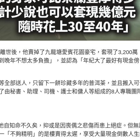
離世後，他賣掉了九龍塘愛賓花園豪宅，套現了3,200萬
到晚年不想太多負擔」，並認為「年紀大了最好有現金傍
等全部送人，只留下一餅珍藏多年的普洱茶，並且搬入可
了由秘書、助理、司機、護士和傭人等組成的8人專職團
時是他自知命不久矣，抑或是因喪偶之悲傷而患上絕症。但無
一「不夠精明」的是樓賣得太遲，享受大量現金倒數人生