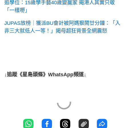
追學位：15歲學手藝40歲變贏家 揭港人其實只敬
「一樣嘢」
JUPAS放榜｜獲派BU會計被阿媽狠鬧廿分鐘：「入
非三大就低人一等！」揭母超狂背景全網震怒
↓追蹤《星島頭條》WhatsApp頻道↓