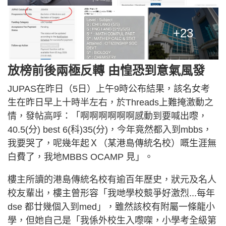
+23
放榜前後兩極反轉 由惶恐到意氣風發
JUPAS在昨日（5日）上午9時公布結果，該名女考
生在昨日早上十時半左右，於Threads上難掩激動之
情，發帖高呼：「啊啊啊啊啊啊感動到要喊出嚟，
40.5(分) best 6(科)35(分)，今年竟然都入到mbbs，
我要哭了，呢幾年起Ｘ（某港島傳統名校）嘅生涯無
白費了，我地MBBS OCAMP 見」。
樓主所讀的港島傳統名校有逾百年歷史，狀元及名人
校友輩出，樓主曾形容「我哋學校競爭好激烈...每年
dse 都廿幾個入到med」，雖然該校有附屬一條龍小
學，但她自己是「我係外校生入嚟㗎，小學考全級第