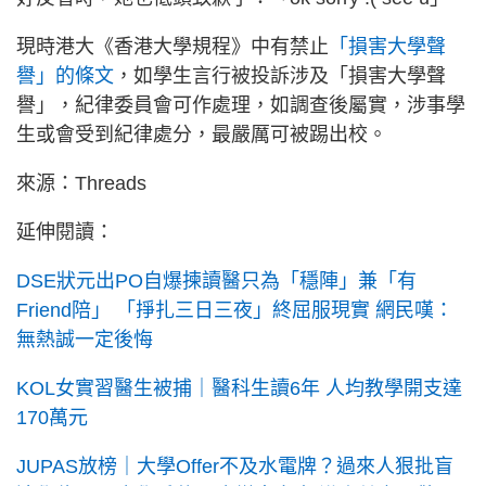
現時港大《香港大學規程》中有禁止
「損害大學聲
譽」的條文
，如學生言行被投訴涉及「損害大學聲
譽」，紀律委員會可作處理，如調查後屬實，涉事學
生或會受到紀律處分，最嚴厲可被踢出校。
來源：Threads
延伸閱讀：
DSE狀元出PO自爆揀讀醫只為「穩陣」兼「有
Friend陪」 「掙扎三日三夜」終屈服現實 網民嘆：
無熱誠一定後悔
KOL女實習醫生被捕｜醫科生讀6年 人均教學開支達
170萬元
JUPAS放榜｜大學Offer不及水電牌？過來人狠批盲