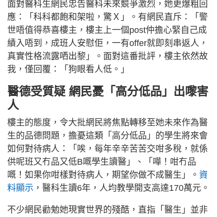
面對醫科生網民忠告醫科未來競爭激烈，她更爆粗回
應：「科科都飽和架啦，驚Ｘ」。有網民直斥：「警
世唔值得恭喜樓主，樓主上一個post仲擔心緊自己成
績入唔到，成班人安慰佢，一有offer就即刻串返人，
真實性格流露哂出黎」。面對這番批評，樓主依然故
我，僅回覆：「狗眼看人低。」
醫德受質疑 網民憂「高分低品」出嚟害
人
樓主的態度，令大批網民將焦點轉移至她未來作為醫
生的品德問題，擔憂這類「高分低品」的學生將來會
如何對待病人：「唉，每年辛辛苦苦交咁多稅，就係
供呢班又冇品又低B嘅學生讀醫」、「嘩！咁冇品
嘅！如果你咁樣對待病人，期望你做不成醫生」。
資
料顯示
，醫科生讀6年，人均教學開支高達170萬元。
不少網民勸勉她現實世界的殘酷，直指「醫生」並非