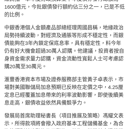
1600億元，今批銀債發行額約佔三分之一，已是不低
的比例。
中銀香港個人金額產品部總經理周國昌稱，地緣政治
局勢持續波動，對經濟及通脹等形成不穩定性，而銀
債能夠在3年內鎖定保底息率，具有穩定性，料今年
仍有好大機會超過30萬人認購。他建議，投資者按自
身資金需求量力認購，資金流動性寬鬆人士可考慮認
購20萬至30萬元。
滙豐香港資本市場及證券服務部主管黃子卓表示，市
場對美國聯儲局加息預期已反映在定價之中，4.25厘
定息已經覆蓋加息帶來的利率波動影響，即使後續美
息走高，銀債收益依然具備競爭力。
發展局首席助理秘書長（項目推展及策略）馮耀文表
示，所得款項將會撥入政府基本工程儲備基金，為合