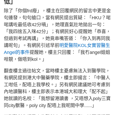
低」
除了「你個frd廢」，樓主在回覆網民的留言中更是金
句連發，句句搶口，當有網民提出質疑：「HKU？啱
啱講咗最低收42分喎」，她理直氣壯地拋出一句：
「我四捨五入咪42分」；有網民好心提醒她「恭喜，
但過到考試再講」，她竟串嘴答道：「你入到再同我
講呢句」。有網民引述早前
明愛醫院KOL女實習醫生
Angel的事件
提醒她，樓主只回覆：「我冇angel姐姐
咁靚，做唔到kol。」
翻查樓主過往帖文，當時樓主憂慮無法入到醫學院，
有網民提到港大中醫藥學院，樓主即揚言：「中醫人
工咁低，配唔上我學校。」另有網民建議她可考慮到
內地讀醫科，樓主即表示本港城大和理大「配不起」
她就讀的名校：「我想留港讀書 ，又唔想入poly三寶
同city獸醫，poly city 配唔上我呢間中學......」