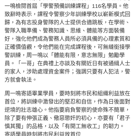
一鳴檢閱首屆「學警預備訓練課程」116名學員。他
致辭時表示，課程令警察少年訓練學校以嶄新模式回
歸，為有志投身警隊的人士提供合適跳板，在學術、
警隊入職準備、警務知識、思維、體能等方面裝備
好，強化他們成為警務人員所必須具備的心理素質和
正確價值觀，令他們能在完成課程後，可無縫銜接學
警訓練，周一鳴以「體能有限，意志無限」勉勵學
員。「一哥」在典禮上亦談及有關近日有被通緝人士
的家人，涉助處理資金案件；強調只要有人犯法，警
方就會執法。
周一鳴寄語畢業學員，要時刻將市民和組織利益放在
首位，將訓練中激發出的堅忍和自信，作為日後面對
逆境的壯志雄心。他指要肩負警察的使命殊不簡單，
除了要有伸張正義、儆惡懲奸的初心，亦要有「君子
慎其獨」的品格，以及「有開工無收工」的韌力。
寄語學員時刻將市民利益放首位