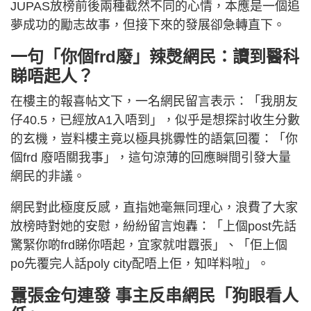
JUPAS放榜前後兩種截然不同的心情，本應是一個追
夢成功的勵志故事，但接下來的發展卻急轉直下。
一句「你個frd廢」辣㷫網民：讀到醫科
睇唔起人？
在樓主的報喜帖文下，一名網民留言表示：「我朋友
仔40.5，已經放A1入唔到」，似乎是想探討收生分數
的玄機，豈料樓主竟以極具挑釁性的語氣回覆：「你
個frd 廢唔關我事」，這句涼薄的回應瞬間引發大量
網民的非議。
網民對此極度反感，直指她毫無同理心，浪費了大家
放榜時對她的安慰，紛紛留言炮轟：「上個post先話
驚緊你啲frd睇你唔起，宜家就咁囂張」、「佢上個
po先覆完人話poly city配唔上佢，知咩料啦」。
囂張金句連發 事主反串網民「狗眼看人