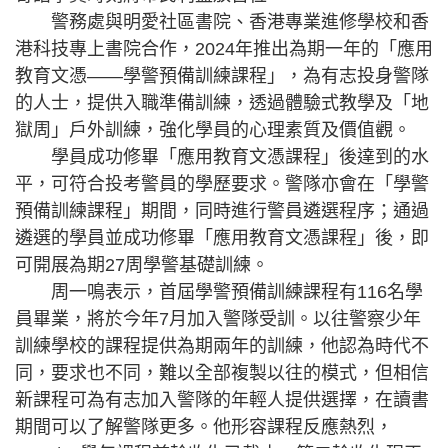
警務處與明愛社區書院、香港專業進修學校和香
港科技專上書院合作，2024年推出為期一年的「應用
教育文憑——學警預備訓練課程」，為有志投身警隊
的人士，提供入職準備訓練，透過體驗式教學及「地
獄周」戶外訓練，強化學員的心理素質及價值觀。
學員成功修畢「應用教育文憑課程」後達到的水
平，可符合投考警員的學歷要求。警隊亦會在「學警
預備訓練課程」期間，同時進行警員遴選程序；通過
遴選的學員並成功修畢「應用教育文憑課程」後，即
可開展為期27周學警基礎訓練。
周一鳴表示，首屆學警預備訓練課程有116名學
員畢業，將於今年7月加入警隊受訓。以往警察少年
訓練學校的課程提供為期兩年的訓練，他認為時代不
同，要求也不同，難以全部複製以往的模式，但相信
新課程可為有志加入警隊的年輕人提供選擇，在讀書
期間可以了解警隊更多。他形容課程反應熱烈，