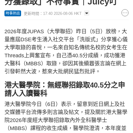
分獲錄取」不符事實｜Juicy叮
更新時間：17:40 2026-08-06 HKT
時事熱話
2026年度JUPAS（大學聯招）昨日（5日）放榜，大
量應屆DSE考生湧入社交平台「洗版式」分享獲心儀
大學取錄的喜悅，一名來自知名傳統名校的女考生在
Threads上興奮宣布，自己憑40.5分成績，成功獲港
大醫科（MBBS）取錄，卻因其後續囂張言論在網上
引發軒然大波，惹來大批網民猛烈批評。
港大醫學院：無經聯招錄取40.5分之申
請人入讀醫科
港大醫學院今日（6日）表示，留意到近日網上及社
交媒體平台流傳多則言論及帖文，提及關於港大醫學
院2026年度經大學聯招錄取內外全科醫學士
（MBBS）課程的收生成績，醫學院澄清，本年度並