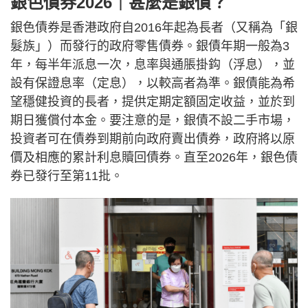
銀色債券2026｜甚麼是銀債？
銀色債券是香港政府自2016年起為長者（又稱為「銀
髮族」）而發行的政府零售債券。銀債年期一般為3
年，每半年派息一次，息率與通脹掛鈎（浮息），並
設有保證息率（定息），以較高者為準。銀債能為希
望穩健投資的長者，提供定期定額固定收益，並於到
期日獲償付本金。要注意的是，銀債不設二手市場，
投資者可在債券到期前向政府賣出債券，政府將以原
價及相應的累計利息贖回債券。直至2026年，銀色債
券已發行至第11批。