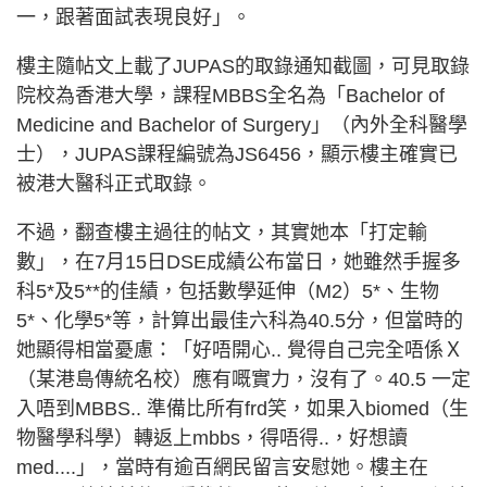
一，跟著面試表現良好」。
樓主隨帖文上載了JUPAS的取錄通知截圖，可見取錄
院校為香港大學，課程MBBS全名為「Bachelor of
Medicine and Bachelor of Surgery」（內外全科醫學
士），JUPAS課程編號為JS6456，顯示樓主確實已
被港大醫科正式取錄。
不過，翻查樓主過往的帖文，其實她本「打定輸
數」，在7月15日DSE成績公布當日，她雖然手握多
科5*及5**的佳績，包括數學延伸（M2）5*、生物
5*、化學5*等，計算出最佳六科為40.5分，但當時的
她顯得相當憂慮：「好唔開心.. 覺得自己完全唔係Ｘ
（某港島傳統名校）應有嘅實力，沒有了。40.5 一定
入唔到MBBS.. 準備比所有frd笑，如果入biomed（生
物醫學科學）轉返上mbbs，得唔得..，好想讀
med....」，當時有逾百網民留言安慰她。樓主在