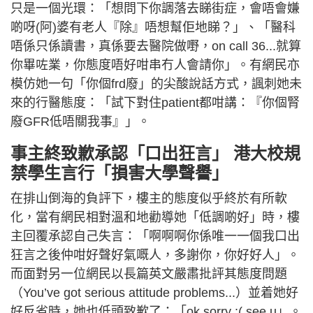
只是一個光環：「想問下你調落去睇街症，會唔會嫌
啲呀(阿)婆有老人『除』唔想幫佢地睇？」、「醫科
唔係只係讀書，真係要去醫院做嘢，on call 36...就算
你畢咗業，你態度唔好咁串冇人會請你」。有網民亦
模仿她一句「你個frd廢」的尖酸說話方式，諷刺她未
來的行醫態度：「試下對住patient都咁講：『你個腎
廢GFR低唔關我事』」。
事主終致歉承認「口出狂言」 港大校規
禁學生言行「損害大學聲譽」
在排山倒海的負評下，樓主的態度似乎終於有所軟
化，當有網民相對溫和地勸導她「低調啲好」時，樓
主回覆承認自己失言：「啊啊啊你係唯一一個我口出
狂言之後仲咁好聲好氣嘅人，多謝你，你好好人」。
而面對另一位網民以長篇英文嚴肅批評其態度問題
（You’ve got serious attitude problems...）並着她好
好反省時，她也低頭致歉了：「ok sorry :( see u」。