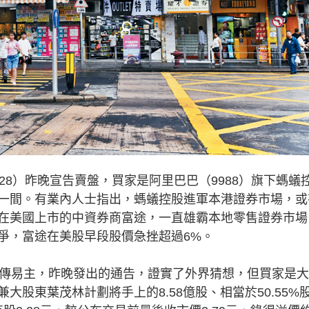
8）昨晚宣告賣盤，買家是阿里巴巴（9988）旗下螞蟻
一間。有業內人士指出，螞蟻控股進軍本港證券市場，或
在美國上市的中資券商富途，一直雄霸本地零售證券市場
爭，富途在美股早段股價急挫超過6%。
傳易主，昨晚發出的通告，證實了外界猜想，但買家是大
股東葉茂林計劃將手上的8.58億股、相當於50.55%