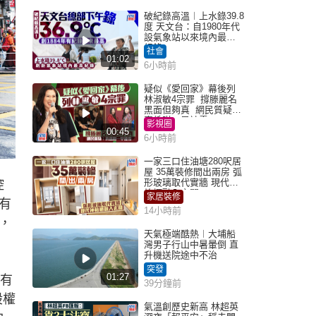
破紀錄高溫︱上水錄39.8
度 天文台：自1980年代
設氣象站以來境內最高
紀錄
社會
01:02
6小時前
疑似《愛回家》幕後列
林淑敏4宗罪 撐滕麗名
黑面但夠真 網民質疑：
真係咁一早被雪
影視圈
00:45
6小時前
一家三口住油塘280呎居
屋 35萬裝修間出兩房 弧
形玻璃取代實牆 現代神
控
枱櫃融入玄關
家居裝修
有
14小時前
，
天氣極端酷熱︱大埔船
灣男子行山中暑暈倒 直
升機送院途中不治
突發
01:27
有
39分鐘前
股權
氣溫創歷史新高 林超英