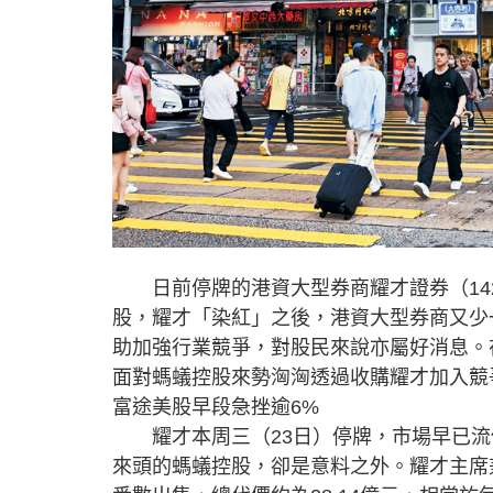
日前停牌的港資大型券商耀才證券（142
股，耀才「染紅」之後，港資大型券商又少
助加強行業競爭，對股民來說亦屬好消息。
面對螞蟻控股來勢洶洶透過收購耀才加入競
富途美股早段急挫逾6%
耀才本周三（23日）停牌，市場早已流
來頭的螞蟻控股，卻是意料之外。耀才主席兼大