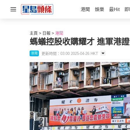
港聞
娛樂
最Hit
即
主頁
日報
港聞
螞蟻控股收購耀才 進軍港
更新時間：03:00 2025-04-26 HKT
港聞