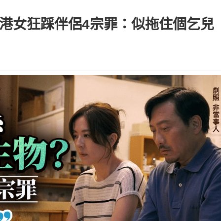
港女狂踩伴侶4宗罪：似拖住個乞兒