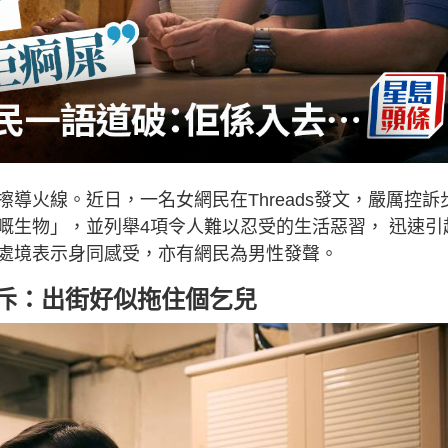
導火線。近日，一名女網民在Threads發文，嚴厲控訴
嘅生物」，並列舉4項令人難以忍受的生活惡習， 迅速引
處境表示身同感受，亦有網民為男性發聲。
直斥：出街好似拖住個乞兒