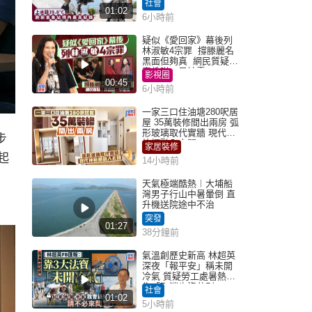
社會
01:02
6小時前
疑似《愛回家》幕後列
林淑敏4宗罪 撐滕麗名
黑面但夠真 網民質疑：
真係咁一早被雪
影視圈
00:45
6小時前
一家三口住油塘280呎居
屋 35萬裝修間出兩房 弧
形玻璃取代實牆 現代神
步
枱櫃融入玄關
家居裝修
起
14小時前
天氣極端酷熱︱大埔船
灣男子行山中暑暈倒 直
升機送院途中不治
突發
01:27
38分鐘前
氣溫創歷史新高 林超英
深夜「報平安」稱未開
冷氣 質疑勞工處暑熱警
告「取消也沒分別」
社會
01:02
5小時前