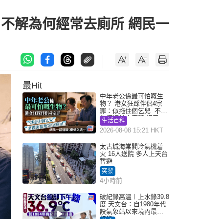
 不解為何經常去廁所 網民一
最Hit
中年老公係最可怕嘅生
物？ 港女狂踩伴侶4宗
罪：似拖住個乞兒 不解
為何經常去廁所 網民一
生活百科
語道破
2026-08-08 15:21 HKT
太古城海棠閣冷氣機着
火 16人送院 多人上天台
暫避
突發
4小時前
破紀錄高溫︱上水錄39.8
度 天文台：自1980年代
設氣象站以來境內最高
紀錄