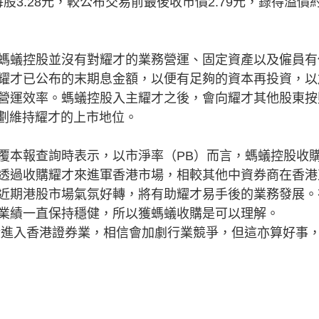
股3.28元，較公布交易前最後收市價2.79元，錄得溢價
蟻控股並沒有對耀才的業務營運、固定資產以及僱員有
耀才已公布的末期息金額，以便有足夠的資本再投資，以
營運效率。螞蟻控股入主耀才之後，會向耀才其他股東按
計劃維持耀才的上市地位。
本報查詢時表示，以市淨率（PB）而言，螞蟻控股收
透過收購耀才來進軍香港市場，相較其他中資券商在香港
近期港股市場氣氛好轉，將有助耀才易手後的業務發展。
業績一直保持穩健，所以獲螞蟻收購是可以理解。
進入香港證券業，相信會加劇行業競爭，但這亦算好事