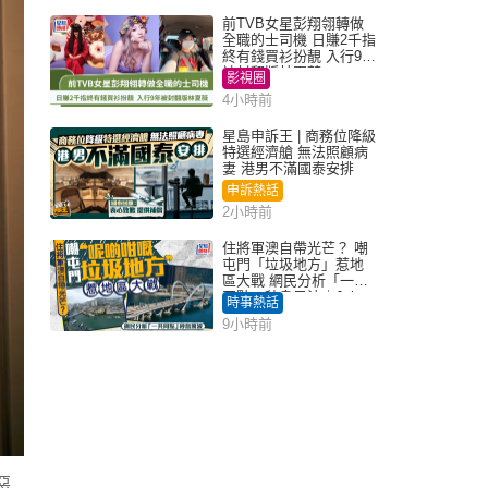
前TVB女星彭翔翎轉做
全職的士司機 日賺2千指
終有錢買衫扮靚 入行9年
被封翻版林夏薇
影視圈
4小時前
星島申訴王 | 商務位降級
特選經濟艙 無法照顧病
妻 港男不滿國泰安排
申訴熱話
2小時前
住將軍澳自帶光芒？ 嘲
屯門「垃圾地方」惹地
區大戰 網民分析「一共
同點」秒息風波｜Juicy
時事熱話
叮
9小時前
惡