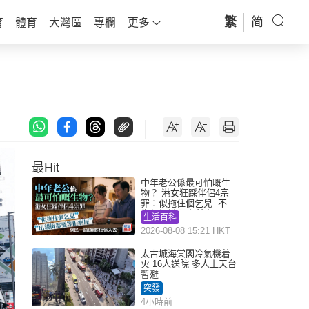
繁
简
育
體育
大灣區
專欄
更多
最Hit
中年老公係最可怕嘅生
物？ 港女狂踩伴侶4宗
罪：似拖住個乞兒 不解
為何經常去廁所 網民一
生活百科
語道破
2026-08-08 15:21 HKT
太古城海棠閣冷氣機着
火 16人送院 多人上天台
暫避
突發
4小時前