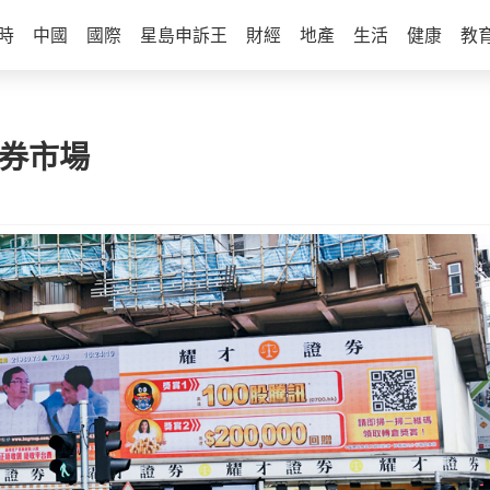
時
中國
國際
星島申訴王
財經
地產
生活
健康
教
證券市場