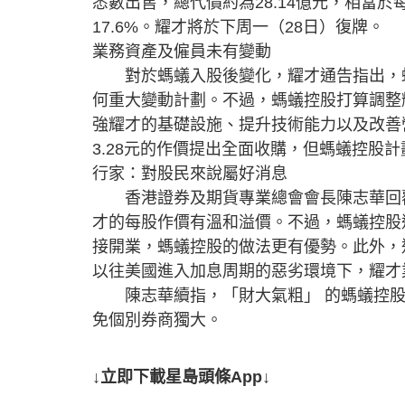
悉數出售，總代價約為28.14億元，相當於每
17.6%。耀才將於下周一（28日）復牌。
業務資產及僱員未有變動
對於螞蟻入股後變化，耀才通告指出，螞
何重大變動計劃。不過，螞蟻控股打算調整
強耀才的基礎設施、提升技術能力以及改善
3.28元的作價提出全面收購，但螞蟻控股
行家：對股民來說屬好消息
香港證券及期貨專業總會會長陳志華回覆
才的每股作價有溫和溢價。不過，螞蟻控股
接開業，螞蟻控股的做法更有優勢。此外，
以往美國進入加息周期的惡劣環境下，耀才
陳志華續指，「財大氣粗」 的螞蟻控股
免個別券商獨大。
↓立即下載星島頭條App↓