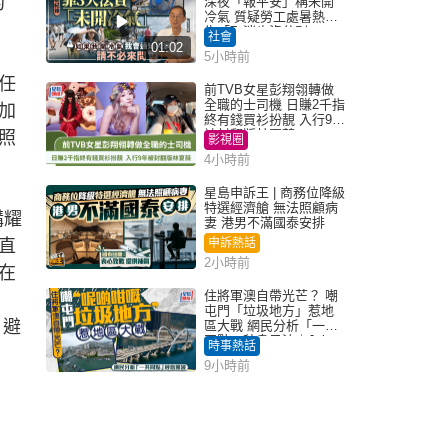
約
深夜「報平安」稱未開
冷氣 質疑勞工處暑熱警
告「取消也沒分別」
社會
01:02
5小時前
任
前TVB女星彭翔翎轉做
全職的士司機 日賺2千指
加
終有錢買衫扮靚 入行9年
被封翻版林夏薇
照
影視圈
4小時前
星島申訴王 | 商務位降級
特選經濟艙 無法照顧病
購耀
妻 港男不滿國泰安排
直
申訴熱話
2小時前
在
住將軍澳自帶光芒？ 嘲
屯門「垃圾地方」惹地
，避
區大戰 網民分析「一共
同點」秒息風波｜Juicy
時事熱話
叮
9小時前