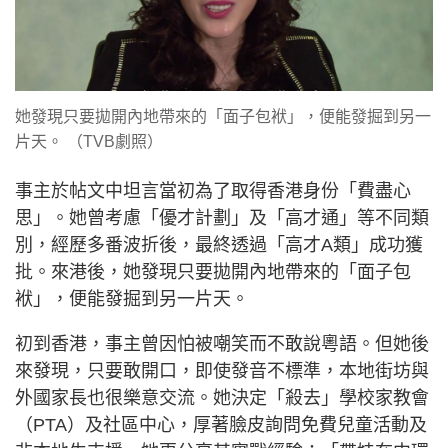
她發現只要拋開內地帶來的「面子包袱」，便能發掘到另一
片天。 （TVB劇照）
事主於帖文中坦言當初為了取得香港身份「費盡心
思」。她曾考慮「優才計劃」及「高才通」等不同類
別，經歷多番波折後，最終透過「高才A類」成功獲
批。來港後，她發現只要拋開內地帶來的「面子包
袱」，便能發掘到另一片天。
初到香港，事主曾因怕被嘲笑而不敢說粵語。但她後
來發現，只要敢開口，即使發音不標準，本地街坊與
外國家長也很樂意交流。她決定「殺去」學校家教會
（PTA）及社區中心，厚著臉皮詢問免費兒童活動及