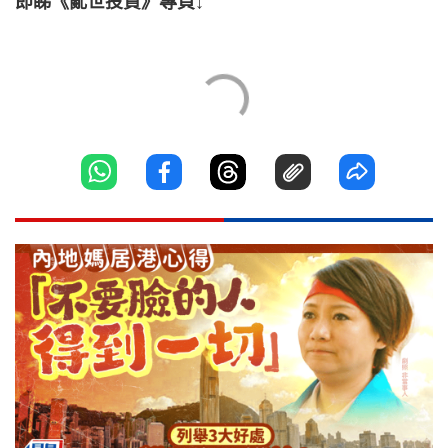
即睇《亂世投資》專頁↓