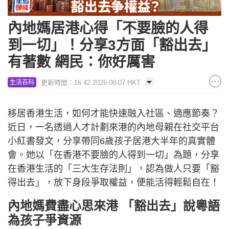
內地媽居港心得「不要臉的人得
到一切」！分享3方面「豁出去」
有著數 網民：你好厲害
更新時間：16:42 2026-08-07 HKT
生活百科
移居香港生活，如何才能快速融入社區、適應節奏？
近日，一名透過人才計劃來港的內地母親在社交平台
小紅書發文，分享帶同6歲孩子居港大半年的真實體
會。她以「在香港不要臉的人得到一切」為題，分享
在香港生活的「三大生存法則」，認為做人只要「豁
得出去」，放下身段爭取權益，便能活得輕鬆自在！
內地媽費盡心思來港 「豁出去」說粵語
為孩子爭資源