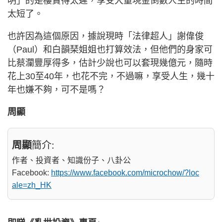
明」的是樓賣得太遲，享受大量現金倒數人生的時間
太短了。
也許因為這個原因，據說現時「法律超人」謝偉俊
（Paul）和白韻琹姐姐也打算效法，但他們的身家可
比蔡瀾豐厚得多，估計少說也可以套現幾億元，隨時
花上30至40年，也花不完，不過嘛，享受人生，幾十
年也嫌不夠，可不是嗎？
周顯
周顯
簡介:
作者、投資者、知識份子、八卦公
Facebook:
https://www.facebook.com/microchow/?loc
ale=zh_HK