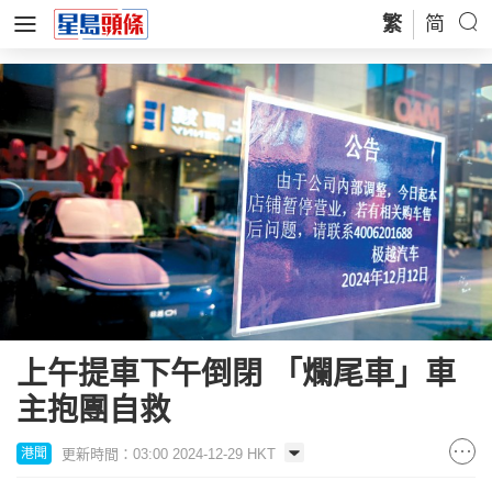
繁
简
上午提車下午倒閉 「爛尾車」車
主抱團自救
更新時間：03:00 2024-12-29 HKT
港聞