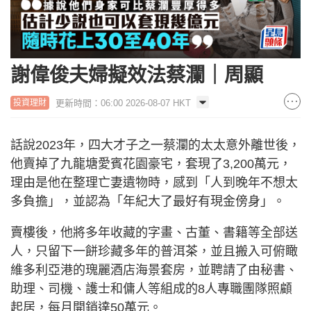
謝偉俊夫婦擬效法蔡瀾｜周顯
更新時間：06:00 2026-08-07 HKT
投資理財
話說2023年，四大才子之一蔡瀾的太太意外離世後，
他賣掉了九龍塘愛賓花園豪宅，套現了3,200萬元，
理由是他在整理亡妻遺物時，感到「人到晚年不想太
多負擔」，並認為「年紀大了最好有現金傍身」。
賣樓後，他將多年收藏的字畫、古董、書籍等全部送
人，只留下一餅珍藏多年的普洱茶，並且搬入可俯瞰
維多利亞港的瑰麗酒店海景套房，並聘請了由秘書、
助理、司機、護士和傭人等組成的8人專職團隊照顧
起居，每月開銷達50萬元。