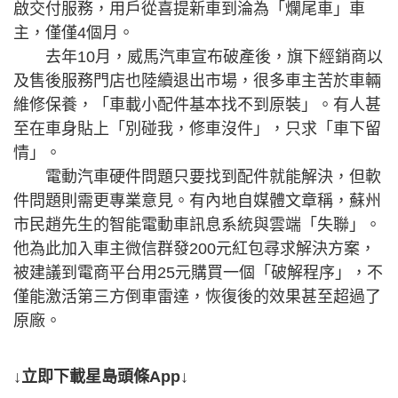
啟交付服務，用戶從喜提新車到淪為「爛尾車」車
主，僅僅4個月。
去年10月，威馬汽車宣布破產後，旗下經銷商以
及售後服務門店也陸續退出市場，很多車主苦於車輛
維修保養，「車載小配件基本找不到原裝」。有人甚
至在車身貼上「別碰我，修車沒件」，只求「車下留
情」。
電動汽車硬件問題只要找到配件就能解決，但軟
件問題則需更專業意見。有內地自媒體文章稱，蘇州
市民趙先生的智能電動車訊息系統與雲端「失聯」。
他為此加入車主微信群發200元紅包尋求解決方案，
被建議到電商平台用25元購買一個「破解程序」，不
僅能激活第三方倒車雷達，恢復後的效果甚至超過了
原廠。
↓立即下載星島頭條App↓