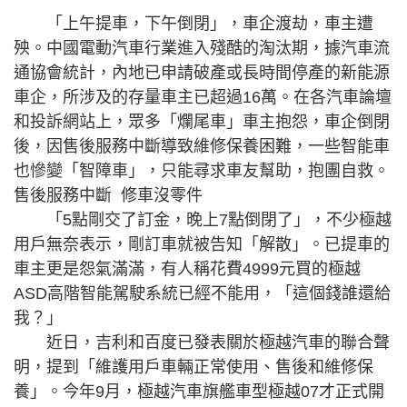
「上午提車，下午倒閉」，車企渡劫，車主遭
殃。中國電動汽車行業進入殘酷的淘汰期，據汽車流
通協會統計，內地已申請破產或長時間停產的新能源
車企，所涉及的存量車主已超過16萬。在各汽車論壇
和投訴網站上，眾多「爛尾車」車主抱怨，車企倒閉
後，因售後服務中斷導致維修保養困難，一些智能車
也慘變「智障車」，只能尋求車友幫助，抱團自救。
售後服務中斷 修車沒零件
「5點剛交了訂金，晚上7點倒閉了」，不少極越
用戶無奈表示，剛訂車就被告知「解散」。已提車的
車主更是怨氣滿滿，有人稱花費4999元買的極越
ASD高階智能駕駛系統已經不能用，「這個錢誰還給
我？」
近日，吉利和百度已發表關於極越汽車的聯合聲
明，提到「維護用戶車輛正常使用、售後和維修保
養」。今年9月，極越汽車旗艦車型極越07才正式開