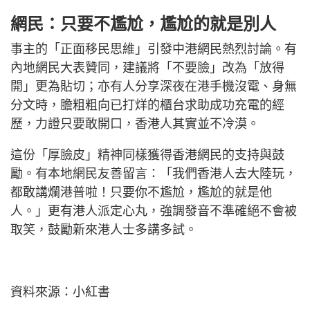
網民：只要不尷尬，尷尬的就是別人
事主的「正面移民思維」引發中港網民熱烈討論。有
內地網民大表贊同，建議將「不要臉」改為「放得
開」更為貼切；亦有人分享深夜在港手機沒電、身無
分文時，膽粗粗向已打烊的櫃台求助成功充電的經
歷，力證只要敢開口，香港人其實並不冷漠。
這份「厚臉皮」精神同樣獲得香港網民的支持與鼓
勵。有本地網民友善留言：「我們香港人去大陸玩，
都敢講爛港普啦！只要你不尷尬，尷尬的就是他
人。」更有港人派定心丸，強調發音不準確絕不會被
取笑，鼓勵新來港人士多講多試。
資料來源：小紅書