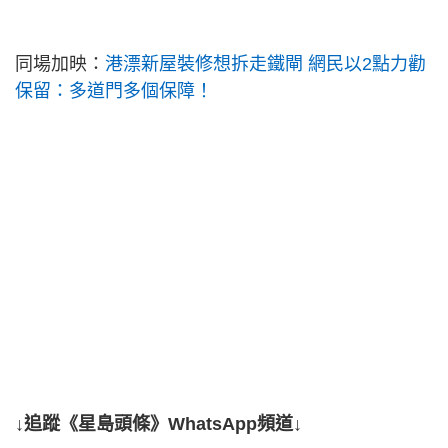
同場加映：
港漂新屋裝修想拆走鐵閘 網民以2點力勸
保留：多道門多個保障！
↓追蹤《星島頭條》WhatsApp頻道↓