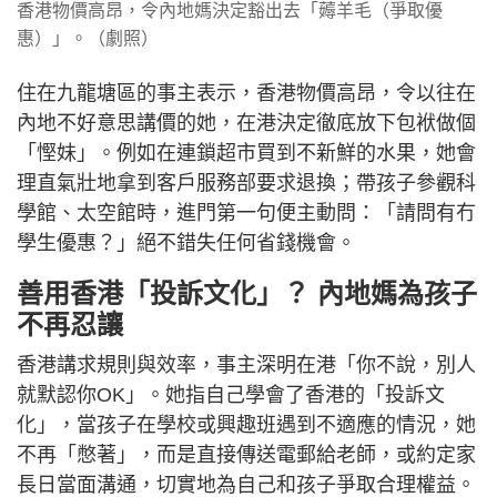
香港物價高昂，令內地媽決定豁出去「薅羊毛（爭取優
惠）」。（劇照）
住在九龍塘區的事主表示，香港物價高昂，令以往在
內地不好意思講價的她，在港決定徹底放下包袱做個
「慳妹」。例如在連鎖超市買到不新鮮的水果，她會
理直氣壯地拿到客戶服務部要求退換；帶孩子參觀科
學館、太空館時，進門第一句便主動問：「請問有冇
學生優惠？」絕不錯失任何省錢機會。
善用香港「投訴文化」？ 內地媽為孩子
不再忍讓
香港講求規則與效率，事主深明在港「你不說，別人
就默認你OK」。她指自己學會了香港的「投訴文
化」，當孩子在學校或興趣班遇到不適應的情況，她
不再「憋著」，而是直接傳送電郵給老師，或約定家
長日當面溝通，切實地為自己和孩子爭取合理權益。