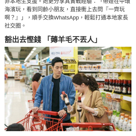
非本地生支援。她更分享其實戰經驗：「帶娃在中環
海濱玩，看到同齡小朋友，直接衝上去問『一齊玩
啊？』」，順手交換WhatsApp，輕鬆打通本地家長
社交圈。
豁出去慳錢 「薅羊毛不丟人」