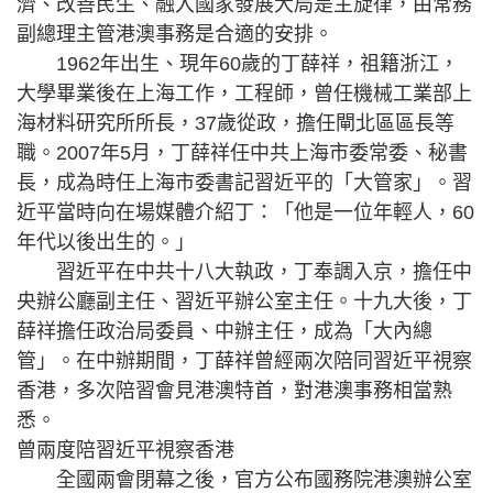
濟、改善民生、融入國家發展大局是主旋律，由常務
副總理主管港澳事務是合適的安排。
1962年出生、現年60歲的丁薛祥，祖籍浙江，
大學畢業後在上海工作，工程師，曾任機械工業部上
海材料研究所所長，37歲從政，擔任閘北區區長等
職。2007年5月，丁薛祥任中共上海市委常委、秘書
長，成為時任上海市委書記習近平的「大管家」。習
近平當時向在場媒體介紹丁：「他是一位年輕人，60
年代以後出生的。」
習近平在中共十八大執政，丁奉調入京，擔任中
央辦公廳副主任、習近平辦公室主任。十九大後，丁
薛祥擔任政治局委員、中辦主任，成為「大內總
管」。在中辦期間，丁薛祥曾經兩次陪同習近平視察
香港，多次陪習會見港澳特首，對港澳事務相當熟
悉。
曾兩度陪習近平視察香港
全國兩會閉幕之後，官方公布國務院港澳辦公室