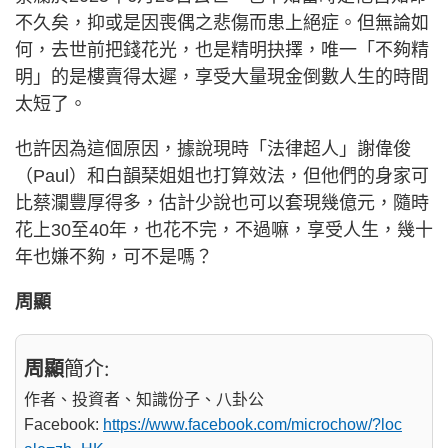
不久矣，抑或是因喪偶之悲傷而患上絕症。但無論如
何，去世前把錢花光，也是精明抉擇，唯一「不夠精
明」的是樓賣得太遲，享受大量現金倒數人生的時間
太短了。
也許因為這個原因，據說現時「法律超人」謝偉俊
（Paul）和白韻琹姐姐也打算效法，但他們的身家可
比蔡瀾豐厚得多，估計少說也可以套現幾億元，隨時
花上30至40年，也花不完，不過嘛，享受人生，幾十
年也嫌不夠，可不是嗎？
周顯
周顯
簡介:
作者、投資者、知識份子、八卦公
Facebook:
https://www.facebook.com/microchow/?loc