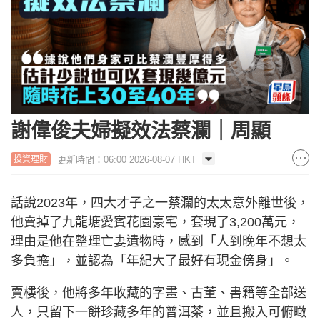
謝偉俊夫婦擬效法蔡瀾｜周顯
更新時間：06:00 2026-08-07 HKT
投資理財
話說2023年，四大才子之一蔡瀾的太太意外離世後，
他賣掉了九龍塘愛賓花園豪宅，套現了3,200萬元，
理由是他在整理亡妻遺物時，感到「人到晚年不想太
多負擔」，並認為「年紀大了最好有現金傍身」。
賣樓後，他將多年收藏的字畫、古董、書籍等全部送
人，只留下一餅珍藏多年的普洱茶，並且搬入可俯瞰