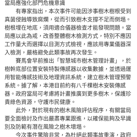
當局應強化部門危機意識
有專家指出，本次事件可能因涉事樹木樹根受到
真菌侵蝕導致腐爛，從而引致樹木支撐不足而倒塌。
樹根埋在地底，須用適合儀器檢查才能發現問題。當
局應以此為戒，改善整體樹木檢測方式，特別不應因
工作量大而選擇以目測方式檢視，應該用專業儀器深
入檢測，嚴格避免此類事故再次發生。
賽馬會早前推出「智慧城市樹木管理計畫」，於
樹幹底部位置安裝特製傳感器以收集數據，並透過運
用智能傳感技術及地理資訊系統，建立樹木管理預警
系統。據了解，本港目前約有八千棵樹木安裝傳感
器。政府當局可考慮將計畫推廣到更多樹木，保護珍
貴綠色資源，守護市民健康。
此外，對於現有的樹木風險評估程序，有關當局
要全面檢討及作出嚴肅專業跟進，以確保能夠及早識
別及防範有潛在風險之樹木壞塌。
今次事件驚險非常，為杜絕此類事故重演，政府