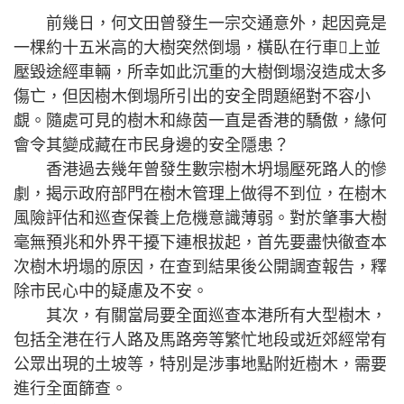
前幾日，何文田曾發生一宗交通意外，起因竟是
一棵約十五米高的大樹突然倒塌，橫臥在行車上並
壓毀途經車輛，所幸如此沉重的大樹倒塌沒造成太多
傷亡，但因樹木倒塌所引出的安全問題絕對不容小
覷。隨處可見的樹木和綠茵一直是香港的驕傲，緣何
會令其變成藏在市民身邊的安全隱患？
香港過去幾年曾發生數宗樹木坍塌壓死路人的慘
劇，揭示政府部門在樹木管理上做得不到位，在樹木
風險評估和巡查保養上危機意識薄弱。對於肇事大樹
毫無預兆和外界干擾下連根拔起，首先要盡快徹查本
次樹木坍塌的原因，在查到結果後公開調查報告，釋
除市民心中的疑慮及不安。
其次，有關當局要全面巡查本港所有大型樹木，
包括全港在行人路及馬路旁等繁忙地段或近郊經常有
公眾出現的土坡等，特別是涉事地點附近樹木，需要
進行全面篩查。