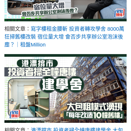
相關文章：
寫字樓租金腰斬 投資者轉攻學舍 8000萬
狂掃舊樓改裝 宿位量大增 會否步共享辦公室泡沫後
塵？｜租盤Million
相關文章：
港漂撐市 投資者掃全幢唐樓建學舍 大包