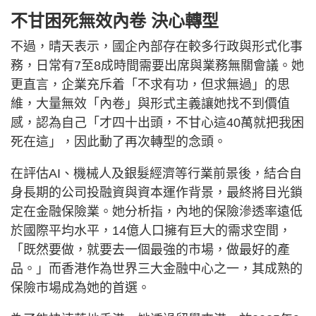
不甘困死無效內卷 決心轉型
不過，晴天表示，國企內部存在較多行政與形式化事
務，日常有7至8成時間需要出席與業務無關會議。她
更直言，企業充斥着「不求有功，但求無過」的思
維，大量無效「內卷」與形式主義讓她找不到價值
感，認為自己「才四十出頭，不甘心這40萬就把我困
死在這」，因此動了再次轉型的念頭。
在評估AI、機械人及銀髮經濟等行業前景後，結合自
身長期的公司投融資與資本運作背景，最終將目光鎖
定在金融保險業。她分析指，內地的保險滲透率遠低
於國際平均水平，14億人口擁有巨大的需求空間，
「既然要做，就要去一個最強的市場，做最好的產
品。」而香港作為世界三大金融中心之一，其成熟的
保險市場成為她的首選。