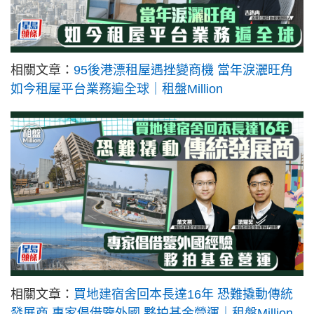
相關文章：
95後港漂租屋遇挫變商機 當年淚灑旺角
如今租屋平台業務遍全球｜租盤Million
相關文章：
買地建宿舍回本長達16年 恐難撬動傳統
發展商 專家倡借鑒外國 夥拍基金營運｜租盤Million