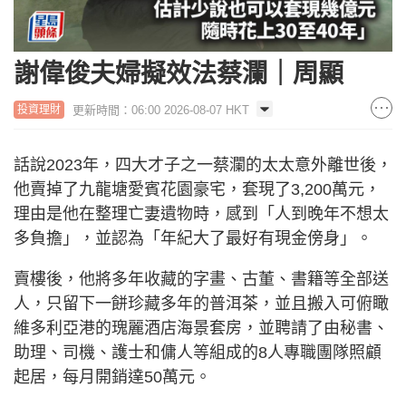
謝偉俊夫婦擬效法蔡瀾｜周顯
更新時間：06:00 2026-08-07 HKT
投資理財
話說2023年，四大才子之一蔡瀾的太太意外離世後，
他賣掉了九龍塘愛賓花園豪宅，套現了3,200萬元，
理由是他在整理亡妻遺物時，感到「人到晚年不想太
多負擔」，並認為「年紀大了最好有現金傍身」。
賣樓後，他將多年收藏的字畫、古董、書籍等全部送
人，只留下一餅珍藏多年的普洱茶，並且搬入可俯瞰
維多利亞港的瑰麗酒店海景套房，並聘請了由秘書、
助理、司機、護士和傭人等組成的8人專職團隊照顧
起居，每月開銷達50萬元。