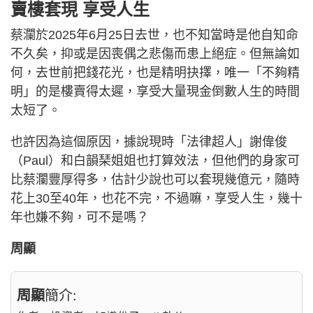
賣樓套現 享受人生
蔡瀾於2025年6月25日去世，也不知當時是他自知命
不久矣，抑或是因喪偶之悲傷而患上絕症。但無論如
何，去世前把錢花光，也是精明抉擇，唯一「不夠精
明」的是樓賣得太遲，享受大量現金倒數人生的時間
太短了。
也許因為這個原因，據說現時「法律超人」謝偉俊
（Paul）和白韻琹姐姐也打算效法，但他們的身家可
比蔡瀾豐厚得多，估計少說也可以套現幾億元，隨時
花上30至40年，也花不完，不過嘛，享受人生，幾十
年也嫌不夠，可不是嗎？
周顯
周顯
簡介: