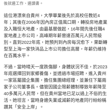
後就邊工作、邊讀書。
這位港漂來自貴州，大學畢業後先於高校任教近4
年；其後在2006年因內房正值風口期，轉投房地產業
及入職恒大地產，由最基層做起，16年間先後任職4
家地產上市公司，高峰期年薪曾達百萬元人民幣級
別。直到2022年底，她預判到內房每況愈下，果斷轉
型至上海一家快消品上市公司擔任高層，年薪仍維持
在百萬水平。
不過，當時晴天一度跌傷腳，身體狀況不佳，於2023
年底選擇回到家鄉養傷，並透過市場招聘，進入貴州
一家區屬國企集團，擔任集團總經理，並兼任下屬兩
家子公司董事長。儘管因國企限薪體制導致年薪降至
40多萬元人民幣，但在貴州當地已足以過上不俗的生
活。她坦言，當時身邊失業或減薪的地產同行紛紛稱
讚其「安全上岸」。