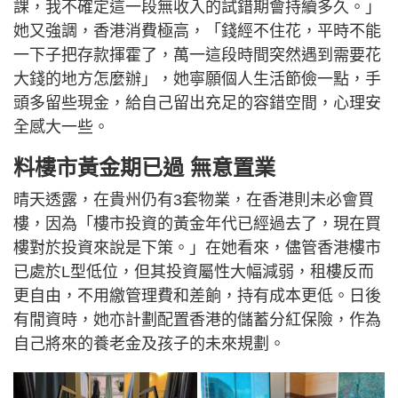
課，我不確定這一段無收入的試錯期會持續多久。」
她又強調，香港消費極高，「錢經不住花，平時不能
一下子把存款揮霍了，萬一這段時間突然遇到需要花
大錢的地方怎麼辦」，她寧願個人生活節儉一點，手
頭多留些現金，給自己留出充足的容錯空間，心理安
全感大一些。
料樓市黃金期已過 無意置業
晴天透露，在貴州仍有3套物業，在香港則未必會買
樓，因為「樓市投資的黃金年代已經過去了，現在買
樓對於投資來說是下策。」在她看來，儘管香港樓市
已處於L型低位，但其投資屬性大幅減弱，租樓反而
更自由，不用繳管理費和差餉，持有成本更低。日後
有閒資時，她亦計劃配置香港的儲蓄分紅保險，作為
自己將來的養老金及孩子的未來規劃。