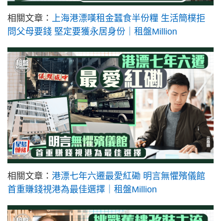
相關文章：
上海港漂嘆租金蠶食半份糧 生活簡樸拒
問父母要錢 堅定要獲永居身份｜租盤Million
相關文章：
港漂七年六遷最愛紅磡 明言無懼殯儀館
首重賺錢視港為最佳選擇｜租盤Million