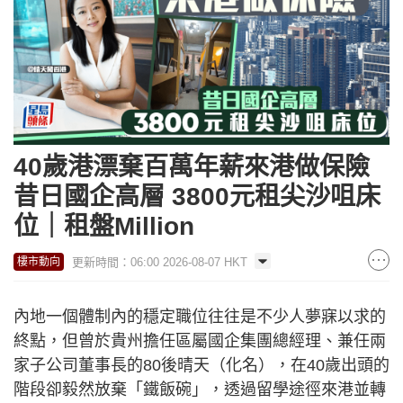
40歲港漂棄百萬年薪來港做保險
昔日國企高層 3800元租尖沙咀床
位｜租盤Million
更新時間：06:00 2026-08-07 HKT
樓市動向
內地一個體制內的穩定職位往往是不少人夢寐以求的
終點，但曾於貴州擔任區屬國企集團總經理、兼任兩
家子公司董事長的80後晴天（化名），在40歲出頭的
階段卻毅然放棄「鐵飯碗」，透過留學途徑來港並轉