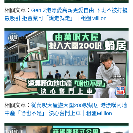
相關文章：
Gen Z港漂愛高薪更愛自由 下班不被打擾
最吸引 拒置業可「說走就走」｜租盤Million
相關文章：
從萬呎大屋搬大圍200呎蝸居 港漂嘆內地
中產「啥也不是」 決心奮鬥上車｜租盤Million