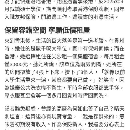
為了能快速落地香港，她透過留學來港，於2025年9
月就讀碩士學位，期間順利考取香港保險牌照，同年
入職友邦保險，開啟邊工作、邊讀書的港漂生活。
保留容錯空間 寧願低價租屋
來到香港後，生活的巨大落差是第一道考驗。在貴州
時，她住的是數千呎大單位，家中有保姆伺候；而在
香港，她選擇租住在尖沙咀一個集體宿舍，每月租金
僅3,800元。據她所說，該單位為兩房間隔，她所在
的房間擺放了4張上下床，擠下了8個人，「就像以前
大學生活重來一遍，甚麼都要自己做。」她笑言，因
為嫌棄公共洗衣機不衛生，平時全部衣服都靠手搓，
厚衣服甚至會等一個多月回貴州時揹回家洗。
記者難免疑惑，曾經的高層為何如此苦了自己？晴天
則坦言，這背後亦有現實考量，「我是裸辭來的，意
味着初期沒有收入。作為保險新人，我還要分心去上