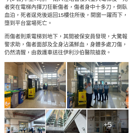
者突在電梯內揮刀狂斬傷者，傷者身中十多刀，倒臥
血泊，死者逞兇後返回15樓住所後，開窗一躍而下，
墮到平台當場死亡。
而傷者則乘電梯到地下，其間被保安員發現，大驚報
警求助，傷者面部及全身沾滿鮮血，身體多處刀傷，
仍然清醒，由救護車送往伊利沙伯醫院搶救。
+5