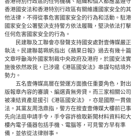
香港特別行政區的任何機構、組織和個人都應當遵守
香港國安法和香港特別行政區有關維護國家安全的其
他法律，不得從事危害國家安全的行為和活動。駐港
國家安全公署堅決支持警方依法履職，堅決依法打擊
任何危害國家安全的行為。
民建聯及工聯會亦發聲支持國安處對壹傳媒嚴正
執法。民建聯葛珮帆指出《蘋果日報》過去有幾十篇
文章呼籲海外國家制裁中央政府及港府，於國安法實
施後依然故我，已涉違《港區國安法》串謀勾結境外
勢力。
五名壹傳媒高層在營運方面擔任重要角色，對出
版報章內容的審讀、編選責無旁貸。而三家相關公司
被凍結資產是援引《港區國安法》，亦是國際一貫做
法。其黨友周浩鼎指，警方在搜查壹傳媒大樓前已事
先向法庭申請手令，手令容許檢取新聞材料資料和大
樓內電子儀器包括手機、電腦等，可見警方早有準
備，並依從法律辦事。