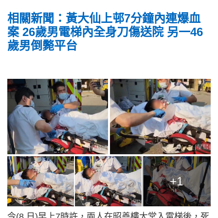
相關新聞：黃大仙上邨7分鐘內連爆血
案 26歲男電梯內全身刀傷送院 另一46
歲男倒斃平台
+1
今(8 日)早上7時許，兩人在昭善樓大堂入電梯後，死