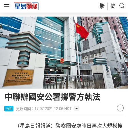
繁
简
中聯辦國安公署撐警方執法
更新時間：17:07 2021-12-06 HKT
港聞
（星島日報報道）警察國安處昨日再次大規模搜