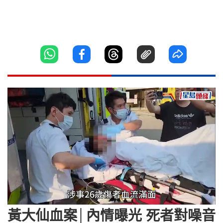
Loaded
:
Unmute
49.96%
黃大仙血案│內情曝光 死者對噪音