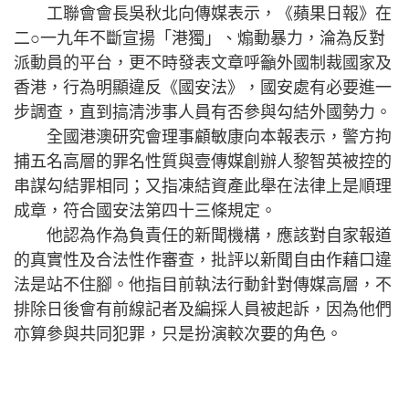
工聯會會長吳秋北向傳媒表示，《蘋果日報》在
二○一九年不斷宣揚「港獨」、煽動暴力，淪為反對
派動員的平台，更不時發表文章呼籲外國制裁國家及
香港，行為明顯違反《國安法》，國安處有必要進一
步調查，直到搞清涉事人員有否參與勾結外國勢力。
全國港澳研究會理事顧敏康向本報表示，警方拘
捕五名高層的罪名性質與壹傳媒創辦人黎智英被控的
串謀勾結罪相同；又指凍結資產此舉在法律上是順理
成章，符合國安法第四十三條規定。
他認為作為負責任的新聞機構，應該對自家報道
的真實性及合法性作審查，批評以新聞自由作藉口違
法是站不住腳。他指目前執法行動針對傳媒高層，不
排除日後會有前線記者及編採人員被起訴，因為他們
亦算參與共同犯罪，只是扮演較次要的角色。