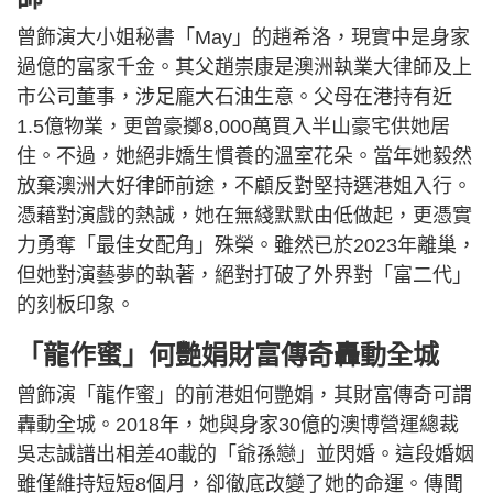
曾飾演大小姐秘書「May」的趙希洛，現實中是身家
過億的富家千金。其父趙崇康是澳洲執業大律師及上
市公司董事，涉足龐大石油生意。父母在港持有近
1.5億物業，更曾豪擲8,000萬買入半山豪宅供她居
住。不過，她絕非嬌生慣養的溫室花朵。當年她毅然
放棄澳洲大好律師前途，不顧反對堅持選港姐入行。
憑藉對演戲的熱誠，她在無綫默默由低做起，更憑實
力勇奪「最佳女配角」殊榮。雖然已於2023年離巢，
但她對演藝夢的執著，絕對打破了外界對「富二代」
的刻板印象。
「龍作蜜」何艷娟財富傳奇轟動全城
曾飾演「龍作蜜」的前港姐何艷娟，其財富傳奇可謂
轟動全城。2018年，她與身家30億的澳博營運總裁
吳志誠譜出相差40載的「爺孫戀」並閃婚。這段婚姻
雖僅維持短短8個月，卻徹底改變了她的命運。傳聞