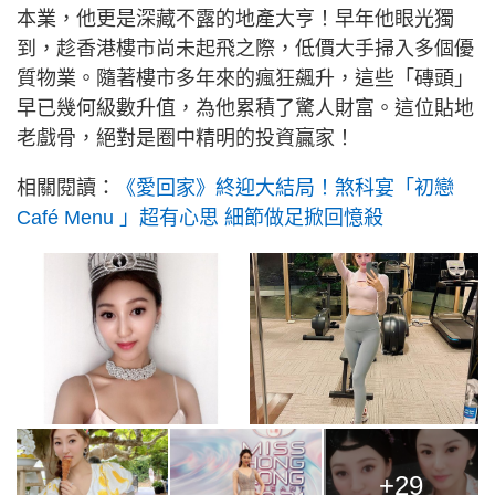
本業，他更是深藏不露的地產大亨！早年他眼光獨
到，趁香港樓市尚未起飛之際，低價大手掃入多個優
質物業。隨著樓市多年來的瘋狂飆升，這些「磚頭」
早已幾何級數升值，為他累積了驚人財富。這位貼地
老戲骨，絕對是圈中精明的投資贏家！
相關閱讀：
《愛回家》終迎大結局！煞科宴「初戀
Café Menu 」超有心思 細節做足掀回憶殺
+29