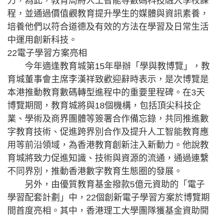
力，為此，教育局將人工智能等數碼科技融入學校課
程，並通過價值觀教育提升學生的媒體與資訊素養，
培養他們以符合道德及有效的方法在學習及日常生活
中運用創新科技。
22電子學習方案亮相
今年適逢教育城第15年舉辦「學與教博覽」，教
育城董事會主席李漢祥致歡迎辭時表示，是次博覽是
本港推動教育數碼轉型進程中的重要里程碑。在3天
博覽期間，教育城將與18個機構，包括頂尖科技企
業、學術及商界團體等簽署合作備忘錄，共同推進數
字教育技術、促進跨界別合作及提升人工智能教育應
用等前沿領域，為香港教育創新注入新動力。他說教
育城將致力促進知識、技術與資源的流通，通過連繫
不同界別，推動香港數字教育生態圈的發展。
另外，由優質教育基金撥款5億元資助的「電子
學習配套計劃」中，22個創新電子學習方案於博覽期
間首度亮相。其中，香港理工大學團隊獲基金資助開