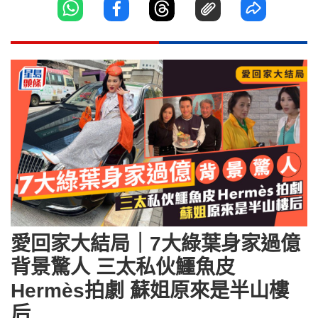
愛回家大結局｜7大綠葉身家過億
背景驚人 三太私伙鱷魚皮
Hermès拍劇 蘇姐原來是半山樓
后