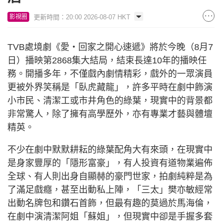
更新時間：20:00 2026-08-07 HKT
影視圈
TVB處境劇《愛‧回家之開心速遞》將於今晚（8月7
日）播映第2868集大結局，結束長達10年的播映任
務。開播多年，不僅戲內劇情精彩，戲外的一眾演員
更被外界笑稱是「臥虎藏龍」，許多平時在劇中飾演
小市民、清潔工或市井角色的綠葉，現實中的背景都
非常驚人，除了擁有高學歷外，亦有專業才藝與體壇
精英。
不少在劇中默默耕耘的綠葉配角大有來頭，在現實中
是身家豐厚的「隱形富豪」，有人投資有道物業遍佈
全球、有人則出身自顯赫的豪門世家，拍劇純粹是為
了滿足戲癮，甚至出動私上陣，「三太」樊亦敏經常
出動名牌包和鑽石首飾，但最有趣的莫過於馬海倫，
在劇中演清潔阿姐「蘇姐」，但現實中卻是手握多套