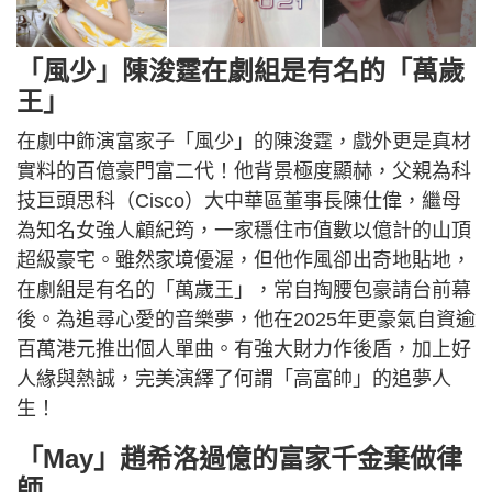
「風少」陳浚霆在劇組是有名的「萬歲
王」
在劇中飾演富家子「風少」的陳浚霆，戲外更是真材
實料的百億豪門富二代！他背景極度顯赫，父親為科
技巨頭思科（Cisco）大中華區董事長陳仕偉，繼母
為知名女強人顧紀筠，一家穩住市值數以億計的山頂
超級豪宅。雖然家境優渥，但他作風卻出奇地貼地，
在劇組是有名的「萬歲王」，常自掏腰包豪請台前幕
後。為追尋心愛的音樂夢，他在2025年更豪氣自資逾
百萬港元推出個人單曲。有強大財力作後盾，加上好
人緣與熱誠，完美演繹了何謂「高富帥」的追夢人
生！
「May」趙希洛過億的富家千金棄做律
師