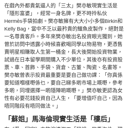
在戲內外都貴氣逼人的「三太」樊亦敏現實生活是
「隱形富婆」，經常一身名牌，更不時拎私伙
Hermès手袋拍劇。樊亦敏擁有大大小小多個Birkin和
Kelly Bag，當中不乏以最矜貴的鱷魚皮製作，絕對是
一名尊貴客戶。多年來樊亦敏出名投資眼光獨到，她
曾於訪問中透露小時候喜歡喝同學以物易物，更憑售
賣明星相賺取人生第一桶金，長大後開始投資物業，
試過在日本留學期間購入不少單位，其後亦有投資股
票、車、首飾、手袋、貨倉、古董、陶瓷、名畫等。
樊亦敏曾表示投資最重要是要自己做功課：「你真係
要知道嗰樣嘢係乜，要自己睇多啲市場上嘅嘢，參考
多啲，同埋選擇一啲隱陣啲嘅嘢。」樊亦敏更認為女
性有必要花錢投資自己人生，「要增值吓自己，因為
唔同階段有唔同做法。」
「蘇姐」馬海倫現實生活是「樓后」