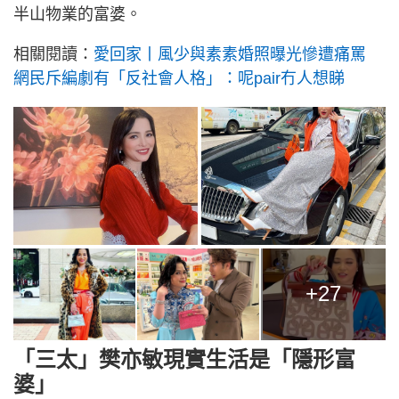
半山物業的富婆。
相關閱讀：
愛回家丨風少與素素婚照曝光慘遭痛罵
網民斥編劇有「反社會人格」：呢pair冇人想睇
+27
「三太」樊亦敏現實生活是「隱形富
婆」