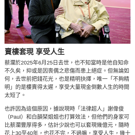
賣樓套現 享受人生
蔡瀾於2025年6月25日去世，也不知當時是他自知命
不久矣，抑或是因喪偶之悲傷而患上絕症。但無論如
何，去世前把錢花光，也是精明抉擇，唯一「不夠精
明」的是樓賣得太遲，享受大量現金倒數人生的時間
太短了。
也許因為這個原因，據說現時「法律超人」謝偉俊
（Paul）和白韻琹姐姐也打算效法，但他們的身家可
比蔡瀾豐厚得多，估計少說也可以套現幾億元，隨時
花上30至40年，也花不完，不過嘛，享受人生，幾十