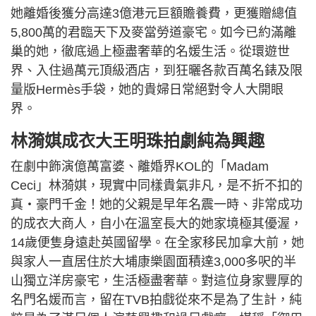
她離婚後獲分高達3億港元巨額贍養費，更獲贈總值
5,800萬的君臨天下及麥當勞道豪宅。如今已約滿離
巢的她，徹底過上極盡奢華的名媛生活。從環遊世
界、入住過萬元頂級酒店，到狂曬各款百萬名錶及限
量版Hermès手袋，她的貴婦日常絕對令人大開眼
界。
林漪娸成衣大王明珠拍劇純為興趣
在劇中飾演億萬富婆、離婚界KOL的「Madam
Ceci」林漪娸，現實中同樣貴氣非凡，是不折不扣的
真‧豪門千金！她的父親是早年名震一時、非常成功
的成衣大商人，自小在溫室長大的她家境極其優渥，
14歲便隻身遠赴英國留學。在全家移民加拿大前，她
與家人一直居住於大埔康樂園面積達3,000多呎的半
山獨立洋房豪宅，生活極盡奢華。對這位身家豐厚的
名門名媛而言，留在TVB拍戲從來不是為了生計，純