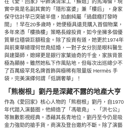
在《愛．回家》中飾演清潔工「蘇姐」的馬海倫，現
實中竟是名副其實的「隱形富婆」兼「樓后」，身家
保守估計早已突破半億，拍劇純屬「過戲癮打發時
間」！早在20多歲時，她便極具遠見購入首個物業，
多年來憑「樓換樓」策略長線投資，如今坐擁多個優
質單位穩袋巨額租金。除了投資有道，她更於1974年
與前東華總理何世堯結婚，一對子女分別是眼科醫生
與建築師，媳婦更是銀行家葉迪奇的千金，家族背景
極為顯赫。雖然她私下作風貼地，但每次出巡總少不
了百萬級罕見名牌首飾與極稀有限量版 Hermès 手
袋，完美演繹何謂「低調奢華」！
「熊樹根」劉丹是深藏不露的地產大亨
作為《愛回家》核心人物的「熊樹根」劉丹，自1970
年代踏入演藝圈，他締造了「馮敬堯」、「洪七公」
等無數影視經典。憑藉其長青地位，劉丹至今仍是吸
金力強勁的搶手貨，商演及登台邀約不斷。除了演藝