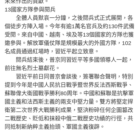
未來作出的貢獻。
13國家方隊參與閱兵
全體人員默哀一分鐘，之後閱兵式正式展開，各
個徒步方陣入場。今年有逾1萬名官兵及約130件武備
受閱。來自中國、越南、埃及等13個國家的方隊也獲
邀參與。解放軍儀仗隊是規模最大的外國方隊，102
名成員通過紅場時，習近平起立致意。
閱兵結束後，普京同習近平等多國領導人一起，
前往無名烈士墓獻花。
習近平前日同普京會談後，簽署聯合聲明，特別
提到今年是中國人民抗日戰爭暨世界反法西斯戰爭、
蘇聯偉大衛國戰爭勝利80周年。中國和蘇聯是抗擊軍
國主義和法西斯主義的兩支中堅力量。雙方將堅定捍
衛第二次世界大戰勝利成果，堅決粉碎任何企圖篡改
二戰歷史、貶低和抹殺中俄二戰歷史功績的行徑，共
同抵制新納粹主義抬頭、軍國主義復辟。