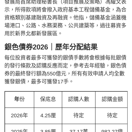
發展局首席助理秘書長（項目推展及策略）馮耀文表
示，所得款項將會撥入政府基本工程儲備基金，為合
資格類別基建融資及再融資。他指，儲備基金涵蓋機
場港口、公路、水務渠務、公共建築等，過往募資多
用於新界北都新發展區。
銀色債券2026｜歷年分配結果
每位投資者最多可獲發的銀債手數將會根據每批銀債
的發行條款及認購反應而定，參考去年經驗，銀色債
券的最終發行額為550億元，所有有效申請人均全數
獲發銀債，最多可獲發17手。
年
份
保底息
認購人數
認購金額
2026年
4.25厘
待定
待定
2025年
3.85厘
37.17萬
982.27億