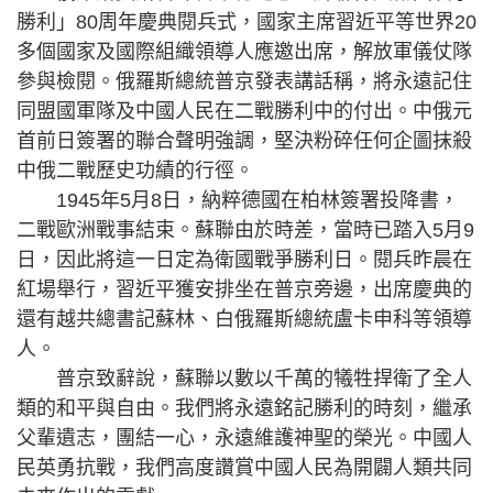
勝利」80周年慶典閱兵式，國家主席習近平等世界20
多個國家及國際組織領導人應邀出席，解放軍儀仗隊
參與檢閱。俄羅斯總統普京發表講話稱，將永遠記住
同盟國軍隊及中國人民在二戰勝利中的付出。中俄元
首前日簽署的聯合聲明強調，堅決粉碎任何企圖抹殺
中俄二戰歷史功績的行徑。
1945年5月8日，納粹德國在柏林簽署投降書，
二戰歐洲戰事結束。蘇聯由於時差，當時已踏入5月9
日，因此將這一日定為衛國戰爭勝利日。閱兵昨晨在
紅場舉行，習近平獲安排坐在普京旁邊，出席慶典的
還有越共總書記蘇林、白俄羅斯總統盧卡申科等領導
人。
普京致辭說，蘇聯以數以千萬的犧牲捍衛了全人
類的和平與自由。我們將永遠銘記勝利的時刻，繼承
父輩遺志，團結一心，永遠維護神聖的榮光。中國人
民英勇抗戰，我們高度讚賞中國人民為開闢人類共同