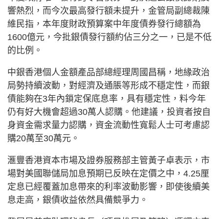
響熱烈，而今次最高發行額未提升，金管局副總裁陳
維民指，本年度財政預算案中年度債券發行總額為
1600億元，今批銀債發行額約佔三分之一，已是不低
的比例。
中銀香港個人金額產品部總經理周國昌稱，地緣政治
局勢持續波動，對經濟及通脹等形成不穩定性，而銀
債能夠在3年內鎖定保底息率，具有穩定性，料今年
仍有好大機會超過30萬人認購。他建議，投資者按自
身資金需求量力認購，資金流動性寬鬆人士可考慮認
購20萬至30萬元。
滙豐香港資本市場及證券服務部主管黃子卓表示，市
場對美國聯儲局加息預期已反映在定價之中，4.25厘
定息已經覆蓋加息帶來的利率波動影響，即使後續美
息走高，銀債收益依然具備競爭力。