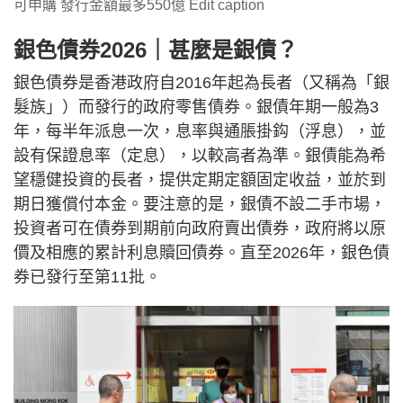
可申購 發行金額最多550億 Edit caption
銀色債券2026｜甚麼是銀債？
銀色債券是香港政府自2016年起為長者（又稱為「銀
髮族」）而發行的政府零售債券。銀債年期一般為3
年，每半年派息一次，息率與通脹掛鈎（浮息），並
設有保證息率（定息），以較高者為準。銀債能為希
望穩健投資的長者，提供定期定額固定收益，並於到
期日獲償付本金。要注意的是，銀債不設二手市場，
投資者可在債券到期前向政府賣出債券，政府將以原
價及相應的累計利息贖回債券。直至2026年，銀色債
券已發行至第11批。