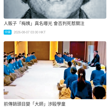
人販子「梅姨」真名曝光 會否判死惹關注
2026-08-07 03:00 HKT
中國
前傳銷頭目變「大師」涉毆學童