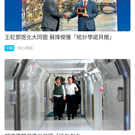
王虹鄧煜北大同窗 蘇煒傑獲「統計學諾貝爾」
19小時前
中國