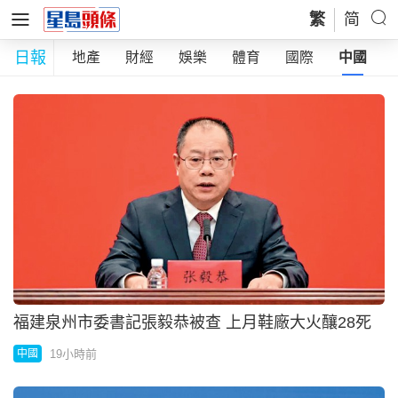
繁
简
日報
教育
地產
財經
娛樂
體育
國際
中國
福建泉州市委書記張毅恭被查 上月鞋廠大火釀28死
19小時前
中國