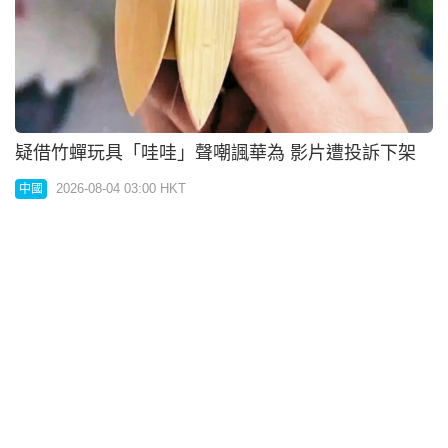
疑借竹蟬玩具「哇哇」聲嘲諷華為 影片遭投訴下架
2026-08-04 03:00 HKT
中國