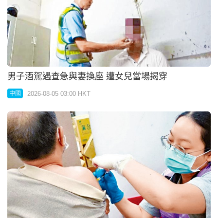
男子酒駕遇查急與妻換座 遭女兒當場揭穿
2026-08-05 03:00 HKT
中國