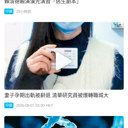
賴清德親演漢光演習「逃生劇本」
19小時前
中國
妻子孕期出軌被辭退 清華研究員被爆轉職城大
2026-08-07 03:00 HKT
中國