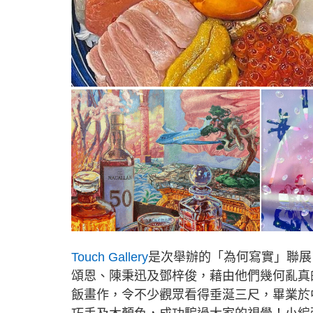
Touch Gallery
是次舉辦的「為何寫實」聯展
頌恩、陳秉迅及鄧梓俊，藉由他們幾何亂真
飯畫作，令不少觀眾看得垂涎三尺，畢業於