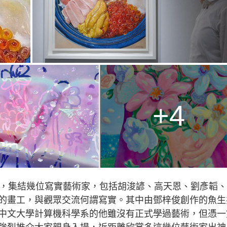
+4
，集結幾位寫實藝術家，包括胡浚諺、高天恩、劉彥韜、
的畫工，與觀眾交流何謂寫實。其中由鄧梓俊創作的魚生
中文大學計算機科學系的他雖沒有正式學過藝術，但憑一