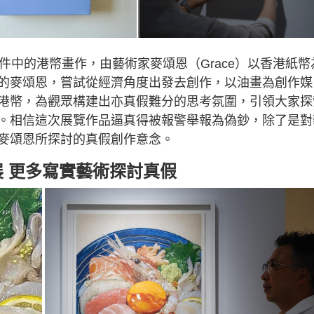
件中的港幣畫作，由藝術家麥頌恩（Grace）以香港紙幣
的麥頌恩，嘗試從經濟角度出發去創作，以油畫為創作媒
港幣，為觀眾構建出亦真假難分的思考氛圍，引領大家探
。相信這次展覽作品逼真得被報警舉報為偽鈔，除了是對
麥頌恩所探討的真假創作意念。
」聯展 更多寫實藝術探討真假