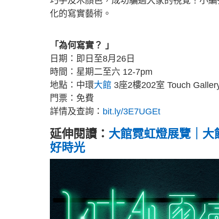
巧手及木顏色，成功騙過大家的視覺！小編
化的寫實藝術。
「為何寫實？ 」
日期：即日至8月26日
時間：星期二至六 12-7pm
地點：中環
大館
3座2樓202室 Touch Galler
門票：免費
詳情及查詢：
bit.ly/3E7UGEt
延伸閱讀：
大館霓虹燈展覽｜大館
好時光