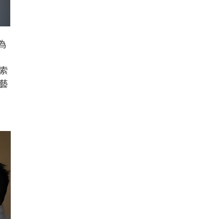
為
索
藝