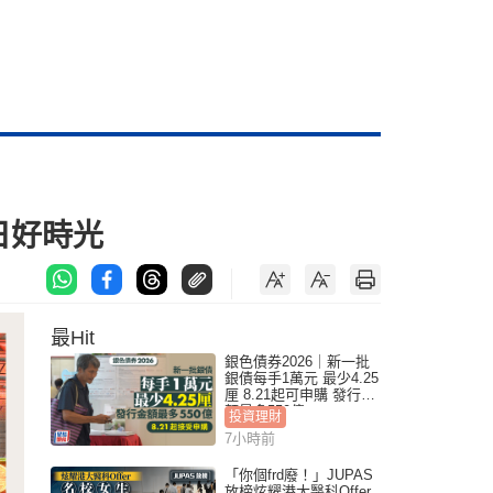
日好時光
最Hit
銀色債券2026｜新一批
銀債每手1萬元 最少4.25
厘 8.21起可申購 發行金
額最多550億
投資理財
7小時前
「你個frd廢！」JUPAS
放榜炫耀港大醫科Offer