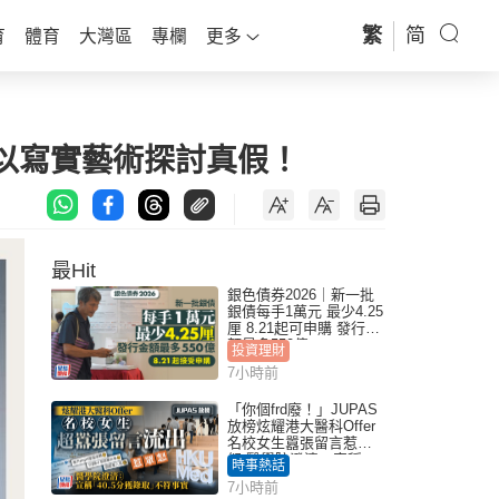
繁
简
育
體育
大灣區
專欄
更多
聯展以寫實藝術探討真假！
最Hit
銀色債券2026｜新一批
銀債每手1萬元 最少4.25
厘 8.21起可申購 發行金
額最多550億
投資理財
7小時前
「你個frd廢！」JUPAS
放榜炫耀港大醫科Offer
名校女生囂張留言惹眾
怒 醫學院澄清：宣稱
時事熱話
「40.5分獲錄取」不符事
7小時前
實｜Juicy叮