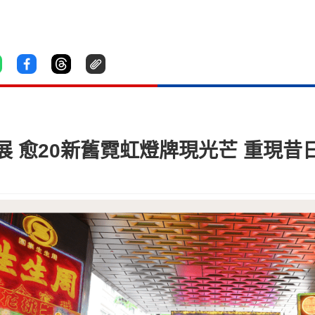
 愈20新舊霓虹燈牌現光芒 重現昔