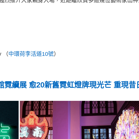
強烈推介大家親身入場，近距離欣賞多這幾位藝術家出神
y （
中環荷李活道10號
）
霓續展 愈20新舊霓虹燈牌現光芒 重現昔