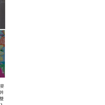
麥
丼
雙