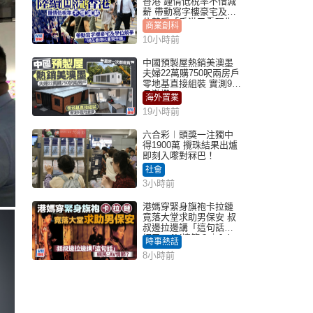
香港 鍾情低稅率不惜減
薪 帶動寫字樓豪宅及學
位競爭「香港已重現生
商業創科
機」
10小時前
中國預製屋熱銷美澳墨
夫婦22萬購750呎兩房戶
零地基直接組裝 實測9個
月激讚
海外置業
19小時前
六合彩︱頭獎一注獨中
得1900萬 攪珠結果出爐
即刻入嚟對冧巴！
社會
3小時前
港媽穿緊身旗袍卡拉鏈
竟落大堂求助男保安 叔
叔邊拉邊講「這句話」
網民：AV情節？｜Juicy
時事熱話
叮
8小時前