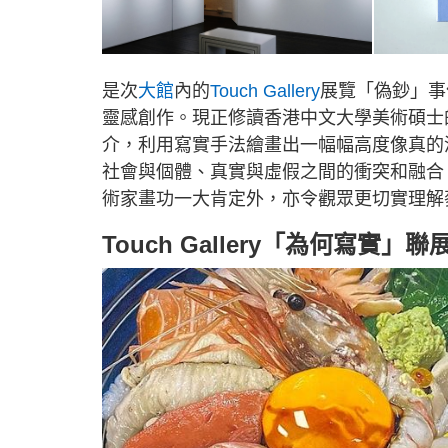
是次
大館
內的
Touch Gallery
展覽「偽鈔」事
靈感創作。現正修讀香港中文大學美術碩士
介，利用寫實手法繪畫出一幅幅高度像真的
社會與個體、真實與虛假之間的衝突和融合
術家畫功一大肯定外，亦令觀眾更切實理解
Touch Gallery「為何寫實