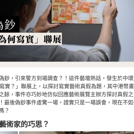
偽鈔，引來警方到場調查？！這件藝壇熱話，發生於中環
寫實？」聯展上，以探討寫實藝術真假為題，其中港幣畫
之餘，事件亦巧妙地仿似回應藝術展覽主辦方探討真假之
！最後偽鈔事件虛驚一場，證實只是一場誤會，現在不如
嗎？
是藝術家的巧思？