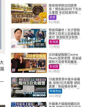
檀島咖啡餅店回歸港
島！預告新店8月下旬太
古重開 年初結束80年歷
史灣仔總店
飲食
9小時前
黎彼得離世丨兒子黎樹
德停工陪老父走過最後
歲月 澄清經濟沒有困
難：傳聞有誇張成份
影視圈
02:44
7小時前
佘詩曼疑胸壓Chrome
Hearts型男老闆 俯身疑
跟對方背脊零距離接觸
大
網民驚呼：企側邊唔
影視圈
展
得？
8小時前
33歲港男突中風半身癱
一
瘓 母拖3日先報警 網民
震驚：執返條命係神蹟
自爆2個惡習｜Juicy叮
時事熱話
16小時前
外籍專才據報陸續回流