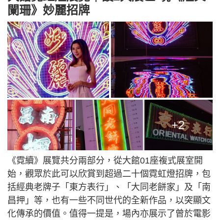
闌珊》妙麗招牌
+2
《霓續》展覽共分兩部分，從大館01座複式展室開
始，觀眾於此可以欣賞到超過二十個霓虹燈招牌，包
括經典老牌子「東方表行」、「大同老餅家」及「南
昌押」等，也有一些不同世代的全新作品，以突顯文
化傳承的價值。值得一提是，場內亦展示了曾於電影