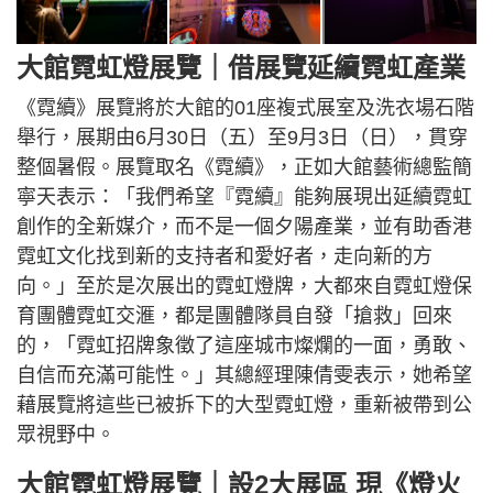
大館霓虹燈展覽｜借展覽延續霓虹產業
《霓續》展覽將於大館的01座複式展室及洗衣場石階
舉行，展期由6月30日（五）至9月3日（日），貫穿
整個暑假。展覽取名《霓續》，正如大館藝術總監簡
寧天表示：「我們希望『霓續』能夠展現出延續霓虹
創作的全新媒介，而不是一個夕陽產業，並有助香港
霓虹文化找到新的支持者和愛好者，走向新的方
向。」至於是次展出的霓虹燈牌，大都來自霓虹燈保
育團體霓虹交滙，都是團體隊員自發「搶救」回來
的，「霓虹招牌象徵了這座城市燦爛的一面，勇敢、
自信而充滿可能性。」其總經理陳倩雯表示，她希望
藉展覽將這些已被拆下的大型霓虹燈，重新被帶到公
眾視野中。
大館霓虹燈展覽｜設2大展區 現《燈火