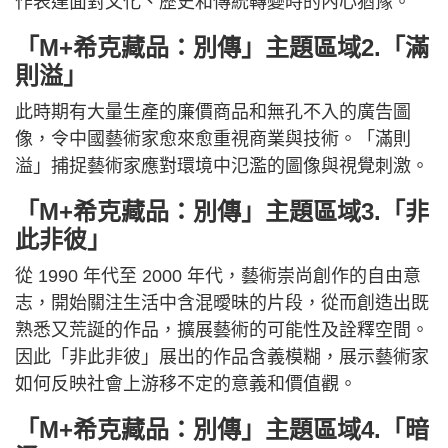
作表達面對文化、歷史和傳統轉變時的內心猶豫。
「M+希克藏品：別傳」主題區域2.「滿
則溢」
此時期有大量生產的廉價商品和無孔不入的廣告圖
像，令中國藝術家愈來愈重視商業與技術。「滿則
溢」捕捉藝術家應對環境中氾濫的圖像與視覺刺激。
「M+希克藏品：別傳」主題區域3.「非
此非彼」
從 1990 年代至 2000 年代，藝術崇尚創作的自由意
志，開始關注生活中含混曖昧的片段，從而創造出既
熟悉又荒誕的作品，擴展藝術的可能性及詮釋空間。
因此「非此非彼」展出的作品含義模糊，展示藝術家
如何反映社會上游移不定的意義和價值觀。
「M+希克藏品：別傳」主題區域4.「暗