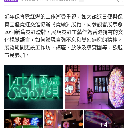
近年保育霓紅燈的工作漸受重視，如大館近日便與保
育團體霓虹交滙協辦《霓續》展覽，向參觀者展示愈
20個新舊霓虹燈牌，展現霓虹工藝作為香港獨有的文
化視覺語言，如何體現自強不息和變幻無窮的精神，
展覽期間更設工作坊、講座、放映及導賞團等，歡迎
市民參加。
+4