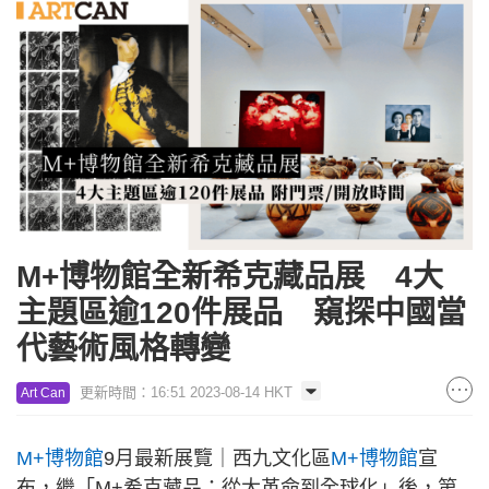
M+博物館全新希克藏品展 4大
主題區逾120件展品 窺探中國當
代藝術風格轉變
更新時間：16:51 2023-08-14 HKT
Art Can
M+博物館
9月最新展覽｜西九文化區
M+博物館
宣
布，繼「M+希克藏品：從大革命到全球化」後，第