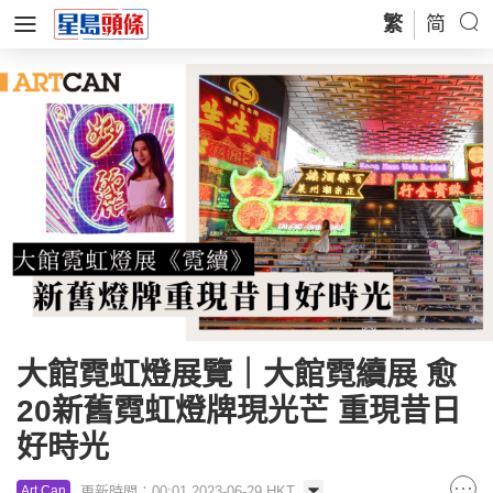
繁
简
大館霓虹燈展覽｜大館霓續展 愈
20新舊霓虹燈牌現光芒 重現昔日
好時光
更新時間：00:01 2023-06-29 HKT
Art Can