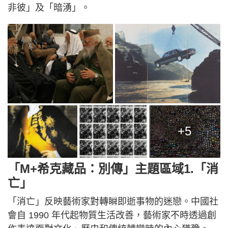
非彼」及「暗湧」。
+5
「M+希克藏品：別傳」主題區域1.「消
亡」
「消亡」反映藝術家對轉瞬即逝事物的迷戀。中國社
會自 1990 年代起物質生活改善，藝術家不時透過創