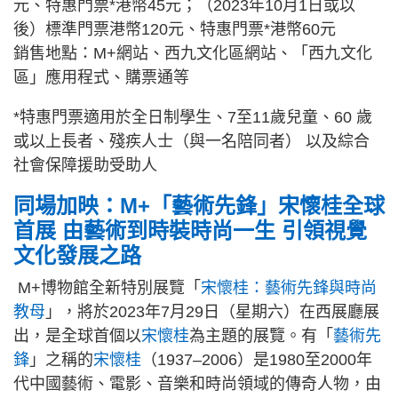
元、特惠門票*港幣45元；（2023年10月1日或以
後）標準門票港幣120元、特惠門票*港幣60元
銷售地點：M+網站、西九文化區網站、「西九文化
區」應用程式、購票通等
*特惠門票適用於全日制學生、7至11歲兒童、60 歲
或以上長者、殘疾人士（與一名陪同者） 以及綜合
社會保障援助受助人
同場加映：
M+「藝術先鋒」宋懷桂全球
首展 由藝術到時裝時尚一生 引領視覺
文化發展之路
M+博物館全新特別展覽「
宋懷桂：藝術先鋒與時尚
教母
」，將於2023年7月29日（星期六）在西展廳展
出，是全球首個以
宋懷桂
為主題的展覽。有「
藝術先
鋒
」之稱的
宋懷桂
（1937–2006）是1980至2000年
代中國藝術、電影、音樂和時尚領域的傳奇人物，由