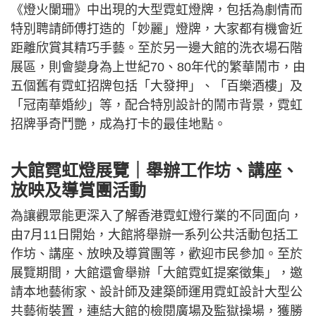
《燈火闌珊》中出現的大型霓虹燈牌，包括為劇情而
特別聘請師傅打造的「妙麗」燈牌，大家都有機會近
距離欣賞其精巧手藝。至於另一邊大館的洗衣場石階
展區，則會變身為上世紀70、80年代的繁華鬧市，由
五個舊有霓虹招牌包括「大發押」、「百樂酒樓」及
「冠南華婚紗」等，配合特別設計的鬧市背景，霓虹
招牌爭奇鬥艷，成為打卡的最佳地點。
大館霓虹燈展覽｜舉辦工作坊、講座、
放映及導賞團活動
為讓觀眾能更深入了解香港霓虹燈行業的不同面向，
由7月11日開始，大館將舉辦一系列公共活動包括工
作坊、講座、放映及導賞團等，歡迎市民參加。至於
展覽期間，大館還會舉辦「大館霓虹提案徵集」，邀
請本地藝術家、設計師及建築師運用霓虹設計大型公
共藝術裝置，連結大館的檢閱廣場及監獄操場，獲勝