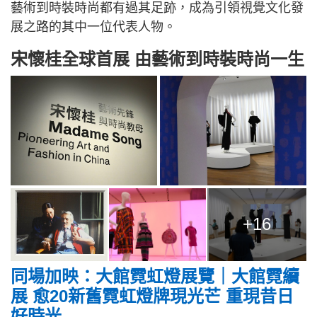
藝術到時裝時尚都有過其足跡，成為引領視覺文化發
展之路的其中一位代表人物。
宋懷桂全球首展 由藝術到時裝時尚一生
+16
同場加映：
大館霓虹燈展覽｜大館霓續
展 愈20新舊霓虹燈牌現光芒 重現昔日
好時光