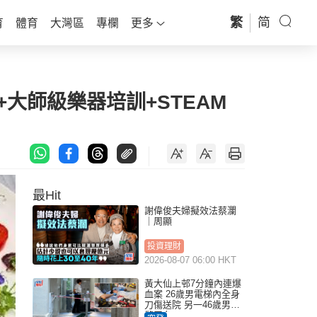
繁
简
育
體育
大灣區
專欄
更多
+大師級樂器培訓+STEAM
最Hit
謝偉俊夫婦擬效法蔡瀾
｜周顯
投資理財
2026-08-07 06:00 HKT
黃大仙上邨7分鐘內連爆
血案 26歲男電梯內全身
刀傷送院 另一46歲男倒
斃平台