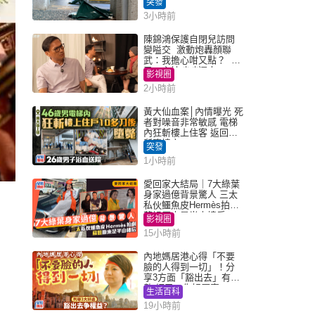
突發
3小時前
陳錦鴻保護自閉兒訪問
變嗌交 激動炮轟顏聯
武：我擔心咁又點？ 網
民：主持咄咄逼人
影視圈
2小時前
黃大仙血案│內情曝光 死
者對噪音非常敏感 電梯
內狂斬樓上住客 返回住
所墮樓亡
突發
1小時前
愛回家大結局｜7大綠葉
身家過億背景驚人 三太
私伙鱷魚皮Hermès拍劇
蘇姐原來是半山樓后
影視圈
15小時前
內地媽居港心得「不要
臉的人得到一切」！分
享3方面「豁出去」有著
數 網民：你好厲害
生活百科
19小時前