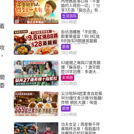
內地媽居港心得「不要
臉的人得到一切」！分
享3方面「豁出去」有著
數 網民：你好厲害
生活百科
19小時前
着
街坊酒樓推「平民價」
歎奢華盛宴！$9.8紅燒
BB鴿/$28開邊蒸龍蝦 3
大晚餐超值優惠
攻
飲食
18小時前
，
63歲關之琳與27歲男模
爆「嫲孫戀」？激罕開
腔19字回應：多謝大家
掛念近況
關
影視圈
23小時前
委
尖沙咀$69起素食自助餐
90分鐘任食沙律/炒飯麵/
炸物 網民大讚：味道
好，環境闊落
飲食
23小時前
功夫女足丨周星馳千呼
萬喚終出來！偕劉嘉玲
迪麗熱巴超狂陣容破天