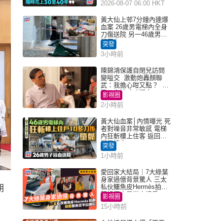
2026-08-07 06:00 HKT
黃大仙上邨7分鐘內連爆
血案 26歲男電梯內全身
刀傷送院 另一46歲男倒
斃平台
突發
3小時前
陳錦鴻保護自閉兒訪問
變嗌交 激動炮轟顏聯
武：我擔心咁又點？ 網
民：主持咄咄逼人
影視圈
2小時前
黃大仙血案│內情曝光 死
者對噪音非常敏感 電梯
內狂斬樓上住客 返回住
所墮樓亡
突發
1小時前
愛回家大結局｜7大綠葉
身家過億背景驚人 三太
私伙鱷魚皮Hermès拍劇
期
蘇姐原來是半山樓后
影視圈
15小時前