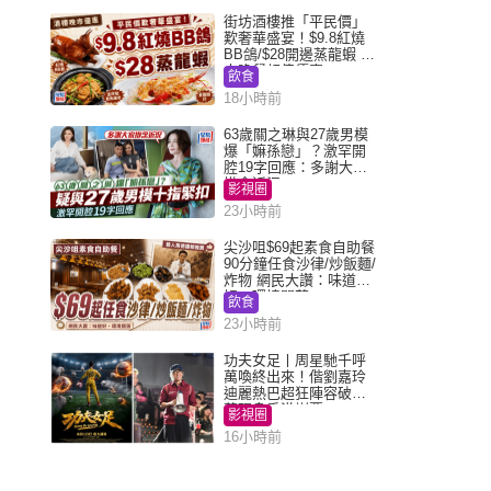
街坊酒樓推「平民價」
歎奢華盛宴！$9.8紅燒
BB鴿/$28開邊蒸龍蝦 3
大晚餐超值優惠
飲食
18小時前
63歲關之琳與27歲男模
爆「嫲孫戀」？激罕開
腔19字回應：多謝大家
掛念近況
影視圈
23小時前
尖沙咀$69起素食自助餐
90分鐘任食沙律/炒飯麵/
炸物 網民大讚：味道
好，環境闊落
飲食
23小時前
功夫女足丨周星馳千呼
萬喚終出來！偕劉嘉玲
迪麗熱巴超狂陣容破天
荒現身香港謝票
影視圈
16小時前