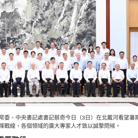
常委、中央書記處書記蔡奇今日（3日）在北戴河看望暑
條戰線、各個領域的廣大專家人才致以誠摯問候。