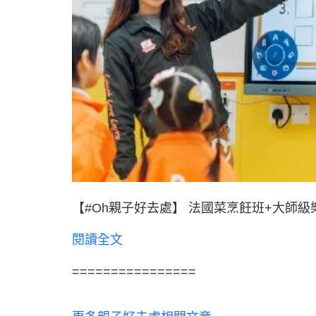
【#Oh親子好去處】 法國菜烹飪班+大師級樂
閱讀全文
================