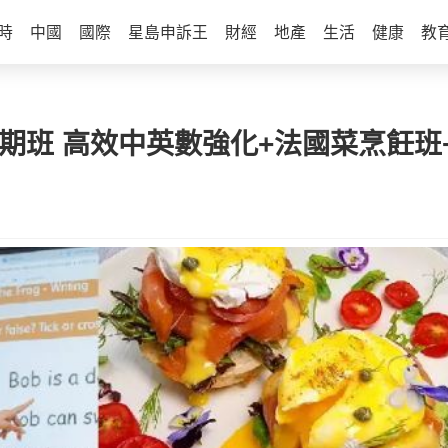
時
中國
國際
星島申訴王
財經
地產
生活
健康
教
精選暑期班 高效中英數強化+法國菜烹飪班