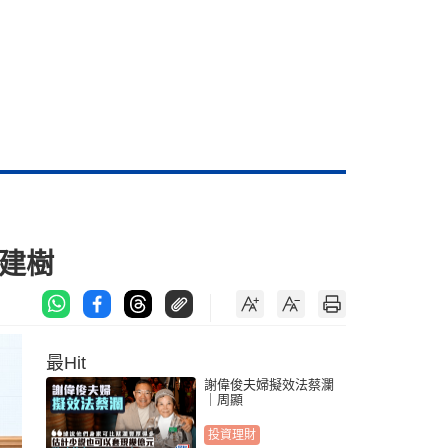
建樹
最Hit
謝偉俊夫婦擬效法蔡瀾
｜周顯
投資理財