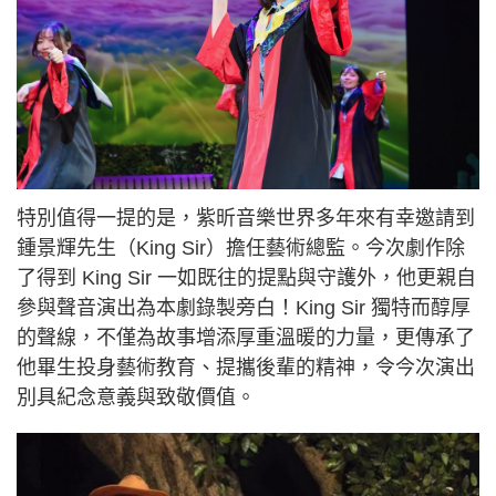
特別值得一提的是，紫昕音樂世界多年來有幸邀請到
鍾景輝先生（King Sir）擔任藝術總監。今次劇作除
了得到 King Sir 一如既往的提點與守護外，他更親自
參與聲音演出為本劇錄製旁白！King Sir 獨特而醇厚
的聲線，不僅為故事增添厚重溫暖的力量，更傳承了
他畢生投身藝術教育、提攜後輩的精神，令今次演出
別具紀念意義與致敬價值。