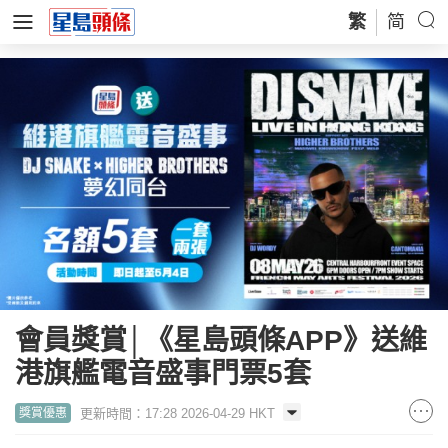
繁
简
會員獎賞│《星島頭條APP》送維
港旗艦電音盛事門票5套
更新時間：17:28 2026-04-29 HKT
獎賞優惠