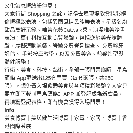
文化氣息嘅繽紛仲夏！
大家行街 Shopping 之餘，記得去埋現場欣賞精彩絕
倫嘅極致表演，包括異國風情民族舞表演、星級名廚
甜品烹飪示範、唯美花藝Catwalk秀、浪漫唯美沙畫
表演；更有科技互動高質體驗，包括逆齡美光艙體
驗、虛擬運動遊戲、脊醫免費脊骨檢查、 免費箍牙
評估、 手部按摩教學，以及免費美容、剪髮造型與
體健服務！
行街、美食、科技、藝術，全部一張門票睇晒！星島
頭條 App更送出125套門票（每套兩張，共250
張）。想免費入場歎盡美食與各項精彩體驗？大家只
要立即下載《星島頭條》APP 兼登記成為新會員，
再填寫登記表格，即有機會獲得入場門票！
Info
美食博覽｜美與健生活博覽｜家電．家居．博覽｜香
港國際茶展