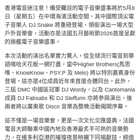
香港電音迷注意！備受矚目的電子音樂盛事將於5月8
日（星期五）在中環海濱活動空間，其中國際頂尖電
子音樂人 DJ Snake 將重磅登場，領銜演出一場大型
戶外音樂會，活動亦是法國五月藝術節2026首度呈獻
的旗艦電子音樂盛事。
本次活動的演出名單實力驚人，從全球流行電音到華
語嘻哈天花板一網打盡，當中Higher Brothers(馬思
唯、KnowKnow、PSY.P 及 Melo) 將以特別嘉賓身份
登場，這亦是4位成員近年來首度合體同台。此外，
三屆 DMC 中國區冠軍 DJ Wordy，以及 Cantomania
成員 DJ Fabsabs 和 DJ Steffunn 亦將參與演出，後
兩者將以廣東歌 Disco 音樂為整晚活動揭開序幕。
這不僅是一場音樂會，更是一次文化交匯盛典，法國
電音大師聯乘中國內地及香港最炙手可熱的音樂勢
力，在維多利亞港的璀璨夜景映襯下同場獻技，締造