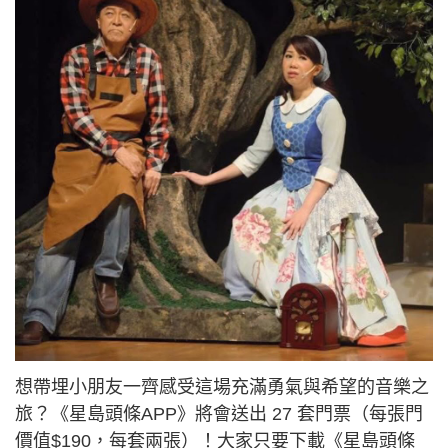
想帶埋小朋友一齊感受這場充滿勇氣與希望的音樂之
旅？《星島頭條APP》將會送出 27 套門票（每張門
價值$190，每套兩張）！大家只要下載《星島頭條