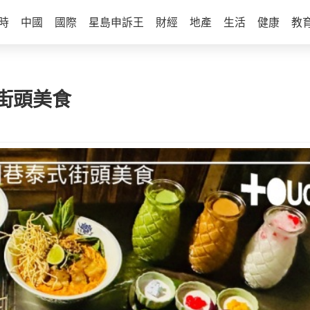
時
中國
國際
星島申訴王
財經
地產
生活
健康
教
泰式街頭美食