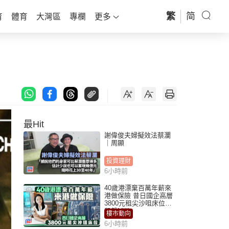
繁
简
育
體育
大灣區
專欄
更多
最Hit
謝偉俊夫婦擬效法蔡瀾
｜周顯
投資理財
6小時前
40歲港漂棄百萬年薪來
港做保險 昔日國企高層
3800元租尖沙咀床位｜
租盤Million
樓市動向
6小時前