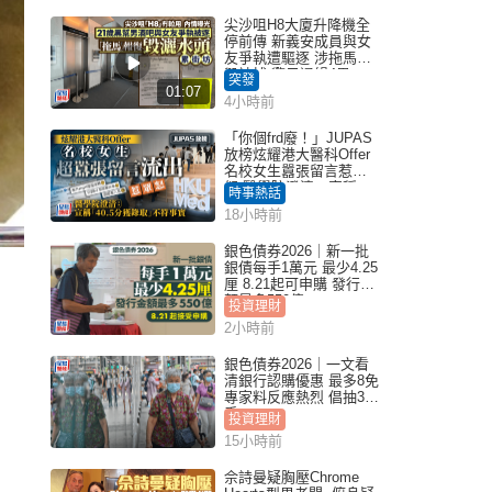
尖沙咀H8大廈升降機全
停前傳 新義安成員與女
友爭執遭驅逐 涉拖馬刑
毀被捕 警另通緝4男
突發
01:07
4小時前
「你個frd廢！」JUPAS
放榜炫耀港大醫科Offer
名校女生囂張留言惹眾
怒 醫學院澄清：宣稱
時事熱話
「40.5分獲錄取」不符事
18小時前
實｜Juicy叮
銀色債券2026｜新一批
銀債每手1萬元 最少4.25
厘 8.21起可申購 發行金
額最多550億
投資理財
2小時前
銀色債券2026｜一文看
清銀行認購優惠 最多8免
專家料反應熱烈 倡抽30
手
投資理財
15小時前
佘詩曼疑胸壓Chrome