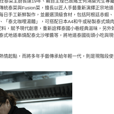
擔任泰菜主廚長達19年、親自主理已故賭王何鴻燊先生專
理，精通傳統泰菜與Fusion菜，擅長以匠人手藝重新演繹正宗地
每日手工新鮮製作，並嚴選頂級食材，包括阿根廷赤蝦、
、「泰北咖哩湯麵」，可搭配日本A4和牛或秘製泰式燒
配料，賦予現代創意，重新詮釋泰國小巷經典滋味，另外
泰式地道串燒配泰北沙嗲醬等，將地道泰國街頭小吃與現
廚房是一切熱情起點，而將多年手藝傳承給年輕一代，則是現階段使