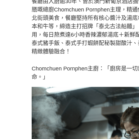
餐廳由入廚逾30年、曾於澳門新葡京酒店
膳嘅總廚Chomchuen Pornphen主
北街頭美食，餐廳堅持所有核心醬汁及湯底
本和牛等，締造主打招牌「泰北古法船麵」
用，每日熬煮達6小時香辣濃郁湯底＋新鮮
泰式豬手飯、泰式手打蝦餅配秘製甜酸汁、
精緻體驗融合！
Chomchuen Pornphen主廚：「
命。」