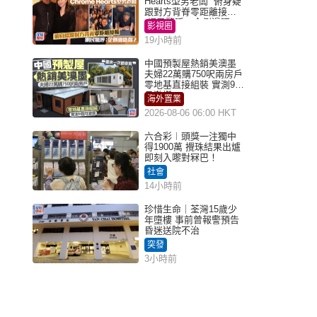
Hearts型男老闆 俯身疑
跟對方背脊零距離接觸
網民驚呼：企側邊唔
影視圈
得？
19小時前
中國預製屋熱銷美澳墨
夫婦22萬購750呎兩房戶
零地基直接組裝 實測9個
月激讚
海外置業
2026-08-06 06:00 HKT
六合彩︱頭獎一注獨中
得1900萬 攪珠結果出爐
即刻入嚟對冧巴！
社會
14小時前
珍惜生命｜荃灣15歲少
年墮樓 事前曾報警預告
昏迷送院不治
突發
3小時前