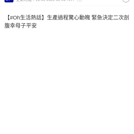
【#Oh生活熱話】生產過程驚心動魄 緊急決定二次剖
腹幸母子平安