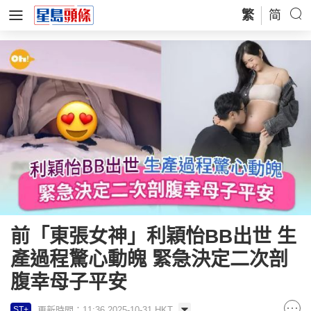
繁
简
前「東張女神」利穎怡BB出世 生
產過程驚心動魄 緊急決定二次剖
腹幸母子平安
更新時間：11:36 2025-10-31 HKT
ST+