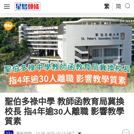
繁
简
聖伯多祿中學 教師函教育局冀換
校長 指4年逾30人離職 影響教學
質素
更新時間：14:56 2025-10-13 HKT
ST+