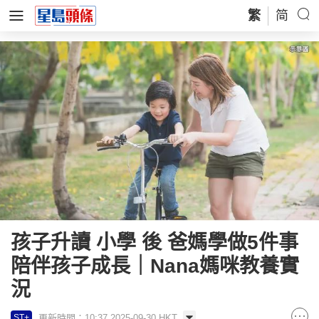
繁
简
孩子升讀 小學 後 爸媽學做5件事
陪伴孩子成長｜Nana媽咪教養實
況
更新時間：10:37 2025-09-30 HKT
ST+