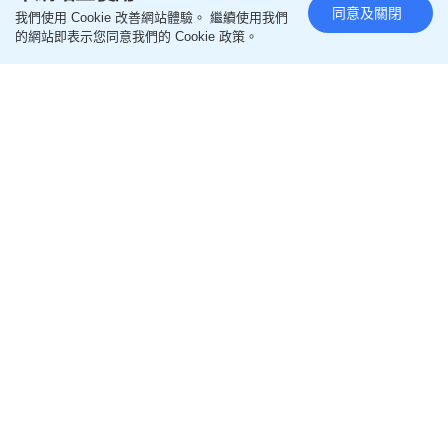
同意及關閉
我們使用 Cookie 改善網站體驗。 繼續使用我們
的網站即表示您同意我們的 Cookie 政策。
閱讀全文
================
更多生活熱話相關文章
即like
Oh爸媽FB
，緊貼一手親子資訊
即follow
Ohpama IG