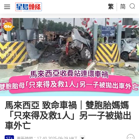
繁
简
馬來西亞 致命車禍｜雙胞胎媽媽
「只來得及救1人」另一子被拋出
車外亡
更新時間：17:40 2025-09-29 HKT
ST+