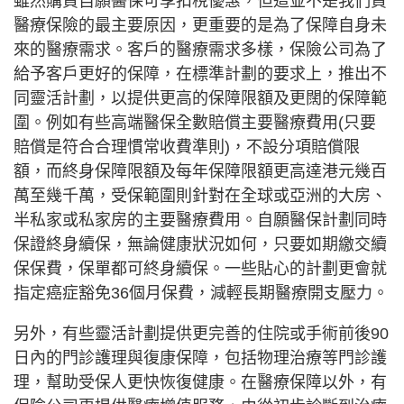
雖然購買自願醫保可享扣稅優惠，但這並不是我們買
醫療保險的最主要原因，更重要的是為了保障自身未
來的醫療需求。客戶的醫療需求多樣，保險公司為了
給予客戶更好的保障，在標準計劃的要求上，推出不
同靈活計劃，以提供更高的保障限額及更闊的保障範
圍。例如有些高端醫保全數賠償主要醫療費用(只要
賠償是符合合理慣常收費準則)，不設分項賠償限
額，而終身保障限額及每年保障限額更高達港元幾百
萬至幾千萬，受保範圍則針對在全球或亞洲的大房、
半私家或私家房的主要醫療費用。自願醫保計劃同時
保證終身續保，無論健康狀況如何，只要如期繳交續
保保費，保單都可終身續保。一些貼心的計劃更會就
指定癌症豁免36個月保費，減輕長期醫療開支壓力。
另外，有些靈活計劃提供更完善的住院或手術前後90
日內的門診護理與復康保障，包括物理治療等門診護
理，幫助受保人更快恢復健康。在醫療保障以外，有