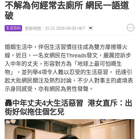
不解為何經常去廁所 網民一語道
破
更新時間：15:21 2026-08-08 HKT
生活百科
婚姻生活中，伴侶生活習慣往往成為雙方摩擦導火
線。近日，一名女網民在Threads發文，嚴厲控訴步
入中年的丈夫，形容對方為「地球上最可怕嘅生
物」，並列舉4項令人難以忍受的生活惡習， 迅速引
起大批網民關注及熱烈討論，不少人對事主的處境表
示身同感受，亦有網民為男性發聲。
轟中年丈夫4大生活惡習 港女直斥：出
街好似拖住個乞兒