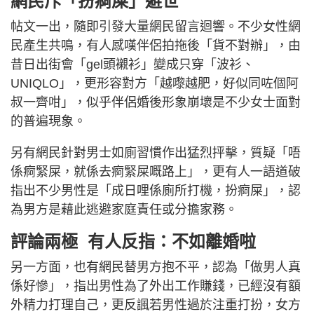
網民斥「扮痾屎」避世
帖文一出，隨即引發大量網民留言迴響。不少女性網
民產生共鳴，有人感嘆伴侶拍拖後「貨不對辦」，由
昔日出街會「gel頭襯衫」變成只穿「波衫、
UNIQLO」，更形容對方「越嚟越肥，好似同咗個阿
叔一齊咁」，似乎伴侶婚後形象崩壞是不少女士面對
的普遍現象。
另有網民針對男士如廁習慣作出猛烈抨擊，質疑「唔
係痾緊屎，就係去痾緊屎嘅路上」，更有人一語道破
指出不少男性是「成日哩係廁所打機，扮痾屎」，認
為男方是藉此逃避家庭責任或分擔家務。
評論兩極 有人反指：不如離婚啦
另一方面，也有網民替男方抱不平，認為「做男人真
係好慘」，指出男性為了外出工作賺錢，已經沒有額
外精力打理自己，更反諷若男性過於注重打扮，女方