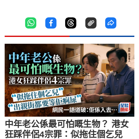
中年老公係最可怕嘅生物？ 港女
狂踩伴侶4宗罪：似拖住個乞兒