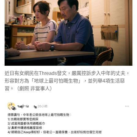
近日有女網民在Threads發文，嚴厲控訴步入中年的丈夫，
形容對方為「地球上最可怕嘅生物」，並列舉4項生活惡
習。（劇照 非當事人）