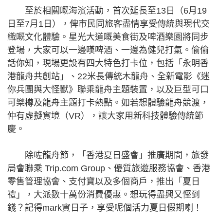
至於相關嘅海濱活動，首次延長至13日（6月19
日至7月1日），俾市民同旅客盡情享受傳統與現代交
織嘅文化體驗。星光大道嘅美食街及啤酒樂園將同步
登場，大家可以一邊嘆啤酒、一邊為健兒打氣。偷偷
話你知，現場更設有四大特色打卡位，包括「永明香
港龍舟共創站」、22米長傳統木龍舟、全新電影《迷
你兵團與大怪獸》聯乘龍舟主題裝置，以及巨型可口
可樂樽及龍舟主題打卡熱點。如若想體驗龍舟競渡，
仲有虛擬實境（VR），讓大家用新科技體驗傳統節
慶。
除咗龍舟節，「香港夏日盛會」推廣期間，旅發
局會聯乘 Trip.com Group、優質旅遊服務協會、香港
零售管理協會、支付寶以及多個商戶，推出「夏日
禮」，大派數十萬份消費優惠。想玩得盡興又慳到
錢？記得mark實日子，享受呢個活力夏日假期喇！