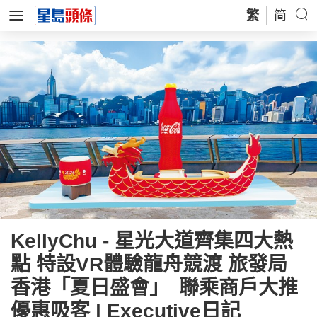
繁
简
KellyChu - 星光大道齊集四大熱
點 特設VR體驗龍舟競渡 旅發局
香港「夏日盛會」 聯乘商戶大推
優惠吸客 | Executive日記