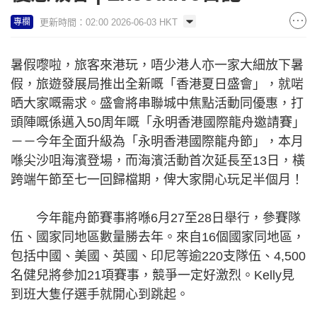
更新時間：02:00 2026-06-03 HKT
專欄
暑假嚟啦，旅客來港玩，唔少港人亦一家大細放下暑
假，旅遊發展局推出全新嘅「香港夏日盛會」，就啱
晒大家嘅需求。盛會將串聯城中焦點活動同優惠，打
頭陣嘅係邁入50周年嘅「永明香港國際龍舟邀請賽」
－－今年全面升級為「永明香港國際龍舟節」，本月
喺尖沙咀海濱登場，而海濱活動首次延長至13日，橫
跨端午節至七一回歸檔期，俾大家開心玩足半個月！
今年龍舟節賽事將喺6月27至28日舉行，參賽隊
伍、國家同地區數量勝去年。來自16個國家同地區，
包括中國、美國、英國、印尼等逾220支隊伍、4,500
名健兒將參加21項賽事，競爭一定好激烈。Kelly見
到班大隻仔選手就開心到跳起。