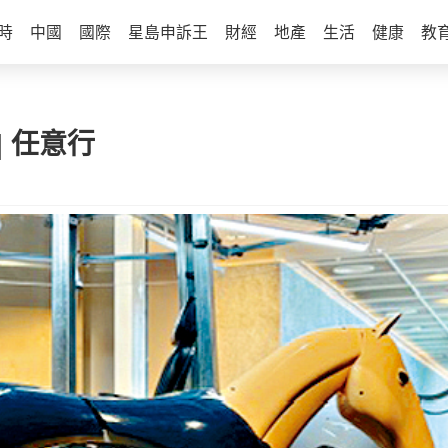
時
中國
國際
星島申訴王
財經
地產
生活
健康
教
| 任意行