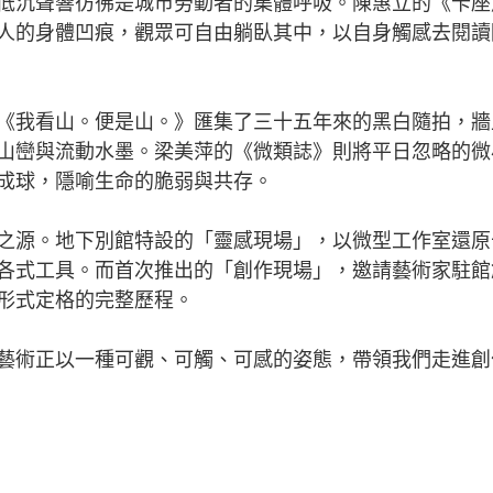
低沉聲響彷彿是城市勞動者的集體呼吸。陳惠立的《卡座
人的身體凹痕，觀眾可自由躺臥其中，以自身觸感去閱讀
我看山。便是山。》匯集了三十五年來的黑白隨拍，牆
山巒與流動水墨。梁美萍的《微類誌》則將平日忽略的微
成球，隱喻生命的脆弱與共存。
源。地下別館特設的「靈感現場」，以微型工作室還原
各式工具。而首次推出的「創作現場」，邀請藝術家駐館
形式定格的完整歷程。
術正以一種可觀、可觸、可感的姿態，帶領我們走進創