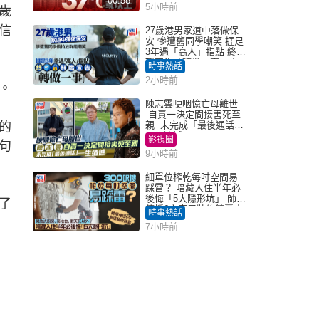
00:58
5小時前
歲
信
27歲港男家道中落做保
安 慘遭舊同學嘲笑 捱足
3年遇「高人」指點 終辭
職宣告「轉做一事」｜
時事熱話
Juicy叮
2小時前
。
陳志雲哽咽憶亡母離世
自責一決定間接害死至
的
親 未完成「最後通話」
一生遺憾
影視圈
句
9小時前
細單位榨乾每吋空間易
踩雷？ 暗藏入住半年必
後悔「5大隱形坑」 師傅
了
傳授6字家居裝修錦囊｜
時事熱話
Juicy叮
7小時前