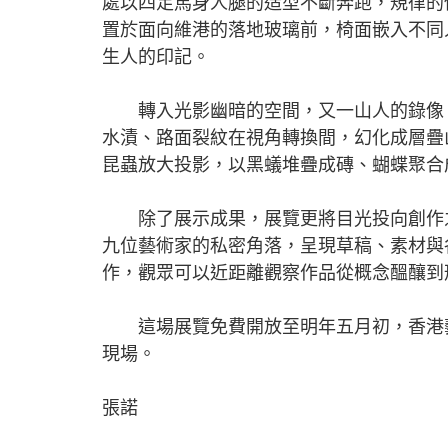
處以四足馬身人腿的造型不斷奔跑，規律的
置於面向維港的落地玻璃前，椅面嵌入不同
生人的印記。
轉入光影幽暗的空間，又一山人的錄像《
水漬、路面裂紋在視角轉換間，幻化成層疊
昆蟲放大投影，以黑蟻堆疊成磚、蝴蝶聚合
除了展示成果，展覽更將目光投向創作之
九位藝術家的私密角落，呈現草稿、素材與
作，觀眾可以近距離觀察作品從概念醞釀到
這場展覽免費開放至明年五月初，香港藝
現場。
張諾