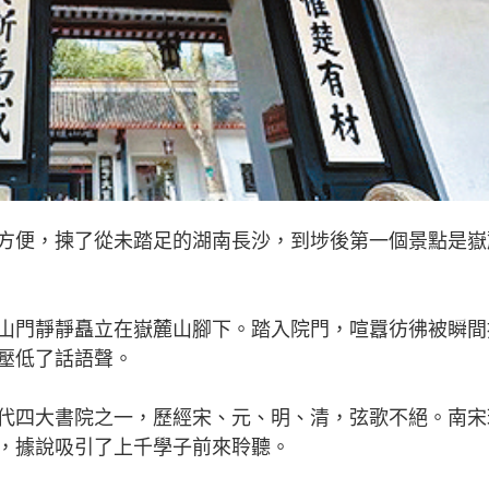
便，揀了從未踏足的湖南長沙，到埗後第一個景點是嶽
門靜靜矗立在嶽麓山腳下。踏入院門，喧囂彷彿被瞬間
壓低了話語聲。
四大書院之一，歷經宋、元、明、清，弦歌不絕。南宋
，據說吸引了上千學子前來聆聽。