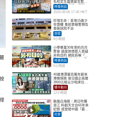
名校女生囂張留言惹眾
怒 醫學院澄清：宣稱
時事熱話
「40.5分獲錄取」不符事
2026-08-06 17:40 HKT
實｜Juicy叮
珍惜生命｜荃灣15歲少
年墮樓 事前曾報警預告
昏迷送院不治
突發
9小時前
小學畢業30年突約月月
聚會 過度熱情惹人質疑
另有目的 網民拆解「扮
麓
熟」4大動機｜Juicy叮
時事熱話
5小時前
40歲港漂棄百萬年薪來
按
港做保險 昔日國企高層
3800元租尖沙咀床位｜
租盤Million
樓市動向
12小時前
理
颱風白海豚｜周日吹襲
浙江 料創天文台65年來
紀錄 成登陸中國「最長
途颱風」
社會