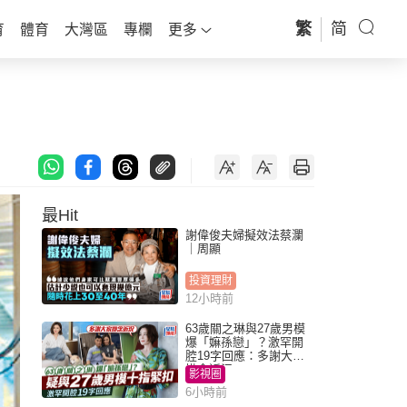
繁
简
育
體育
大灣區
專欄
更多
最Hit
謝偉俊夫婦擬效法蔡瀾
｜周顯
投資理財
12小時前
63歲關之琳與27歲男模
爆「嫲孫戀」？激罕開
腔19字回應：多謝大家
掛念近況
影視圈
6小時前