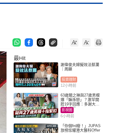
最Hit
謝偉俊夫婦擬效法蔡瀾
｜周顯
投資理財
12小時前
63歲關之琳與27歲男模
爆「嫲孫戀」？激罕開
腔19字回應：多謝大家
掛念近況
影視圈
6小時前
「你個frd廢！」JUPAS
放榜炫耀港大醫科Offer