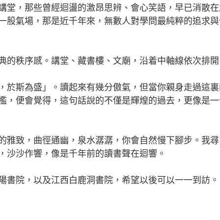
堂，那些曾經迴盪的激昂思辨、會心笑語，早已消散在
一股氣場，那是近千年來，無數人對學問最純粹的追求與
的秩序感。講堂、藏書樓、文廟，沿着中軸線依次排開
於斯為盛」。讀起來有幾分傲氣，但當你親身走過這裏
檻，便會覺得，這句話說的不僅是輝煌的過去，更像是一
雅致，曲徑通幽，泉水潺潺，你會自然慢下腳步。我尋
，沙沙作響，像是千年前的讀書聲在迴響。
書院，以及江西白鹿洞書院，希望以後可以一一到訪。