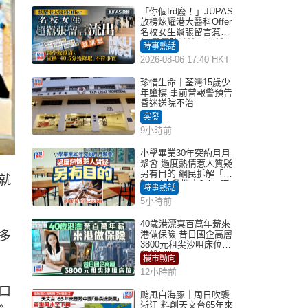
「你個frd廢！」JUPAS
放榜炫耀港大醫科Offer
名校女生囂張留言惹眾
怒 醫學院澄清：宣稱
時事熱話
「40.5分獲錄取」不符事
2026-08-06 17:40 HKT
實｜Juicy叮
珍惜生命｜荃灣15歲少
年墮樓 事前曾報警預告
昏迷送院不治
突發
9小時前
小學畢業30年突約月月
聚會 過度熱情惹人質疑
另有目的 網民拆解「扮
就
熟」4大動機｜Juicy叮
時事熱話
5小時前
40歲港漂棄百萬年薪來
多
港做保險 昔日國企高層
3800元租尖沙咀床位｜
租盤Million
樓市動向
12小時前
口
颱風白海豚｜周日吹襲
浙江 料創天文台65年來