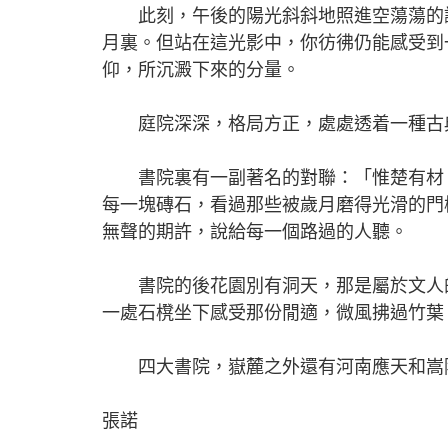
此刻，午後的陽光斜斜地照進空蕩蕩的講
月裏。但站在這光影中，你彷彿仍能感受到
仰，所沉澱下來的分量。
庭院深深，格局方正，處處透着一種古典
書院裏有一副著名的對聯：「惟楚有材，
每一塊磚石，看過那些被歲月磨得光滑的門
無聲的期許，說給每一個路過的人聽。
書院的後花園別有洞天，那是屬於文人的
一處石櫈坐下感受那份閒適，微風拂過竹葉
四大書院，嶽麓之外還有河南應天和嵩陽
張諾