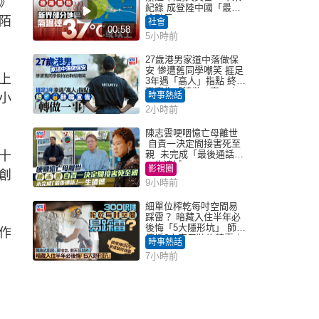
》
紀錄 成登陸中國「最長
途颱風」
陌
社會
00:58
5小時前
27歲港男家道中落做保
安 慘遭舊同學嘲笑 捱足
上
3年遇「高人」指點 終辭
職宣告「轉做一事」｜
時事熱話
小
Juicy叮
2小時前
陳志雲哽咽憶亡母離世
自責一決定間接害死至
十
親 未完成「最後通話」
一生遺憾
影視圈
創
9小時前
細單位榨乾每吋空間易
踩雷？ 暗藏入住半年必
後悔「5大隱形坑」 師傅
作
傳授6字家居裝修錦囊｜
時事熱話
Juicy叮
7小時前