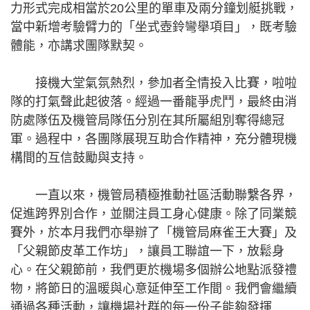
力形式完成相當於20公里的單車及兩分鐘划艇挑戰，
當中新增考驗臂力的「坐式壺鈴彎舉項目」，既考驗
體能，亦講求團隊默契。
接機大堂氣氛熱烈，參加者全情投入比賽，啦啦
隊的打氣聲此起彼落。經過一番龍爭虎鬥，最終由消
防處隊伍及機管局隊伍分別在其所屬組別奪得總冠
軍。過程中，各團隊展現互助合作精神，充分體現機
構間的互信鼓勵與支持。
一直以來，機管局積極推動社區活動聯繫各界，
促進跨界別合作，並關注員工身心健康。除了同業競
賽外，於本月我們亦舉辦了「機管局麻雀王大賽」及
「父親節皮革工作坊」，讓員工聯誼一下，放鬆身
心。在父親節前，我們更於機場多個辦公地點派發禮
物，將節日的溫暖與心意延伸至工作間。我們會繼續
通過各種活動，讓機場社群的每一份子能夠發揮