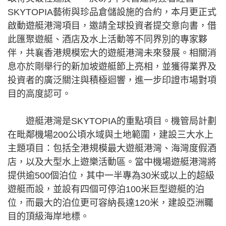
SKYTOPIA藝術與珍品倉儲設施的合約，本月更正式
啟動遊艇港灣項目，邀請全球投資者提交意向書，借
此匯聚遊艇、酒店及水上活動等不同界別的專家夥
伴，共襄香港規模宏大的遊艇港灣未來發展。相關消
息亦於剛舉行的新加坡遊艇節上亮相，並獲得業界及
投資者的廣泛關注與積極迴響，進一步印證市場對項
目的高度認可。
遊艇港灣是SKYTOPIA的重點項目。機管局計劃
在毗鄰機場200公頃水域與土地範圍，建設三大水上
主題項目：包括全港規模最大遊艇港灣、海灣度假酒
店，以及大型水上遊樂活動區。當中機場遊艇港灣將
提供逾500個泊位，其中一半專為30米或以上的超級
遊艇而設，並設有四個可停泊100米巨型遊艇的泊
位，而最大的泊位更可容納長達120米，建設亞洲矚
目的頂級海岸地標。