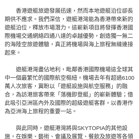
香港遊艇旅遊發展迅速，然而本地遊艇泊位卻長
期供不應求。我們深信，遊艇港灣能為香港帶來新的
遊艇泊位，釋放市場潛力。這嶄新項目將發揮香港國
際機場交通網絡四通八達的卓越優勢，創造獨一無二
的海陸空旅遊體驗，真正將機場與海上旅程無縫連接
起來。
遊艇港灣盡佔地利，毗鄰香港國際機場這全球其
中一個最繁忙的國際航空樞紐。機場去年有超過6100
萬人次旅客，冀盼以「遊艇設施與航空服務」的融
合，為訪港旅客帶來「落機即登艇」的嶄新體驗；借
此吸引亞洲區內外及國際的超級遊艇客群，以香港作
為亞洲海上旅程的重要一站。
與此同時，遊艇港灣將與SKYTOPIA的其他設
施，在娛樂、藝術、會議及展覽、餐飲及旅遊等各領