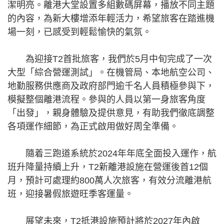
潔明亮。離港大堂設置多組數碼屏幕，播放不同主題
的內容，為新大樓增添年輕活力，希望旅客在踏進機
場一刻，已感受到輕鬆愉快的氣氛。
為迎接T2首批旅客，我們於5月中旬完成了一次
大型「綜合營運測試」。在機管局、本地航空公司、
地勤服務供應商及政府部門逾千名人員積極參與下，
模擬整個離港流程。參與的人員以第一身旅客角度
「出發」，親身體驗及提供意見，有助我們徹底調整
各項運作細節，為正式啟用做好周全準備。
隨着三跑道系統於2024年年底全面投入運作，航
班升降量持續上升，T2新離港設施在營運後首12個
月，預計可處理約800萬人次旅客，有效分流離港航
班，迎接暑假旅遊旺季客運量。
展望未來，T2抵港設施預計將於2027年內啟