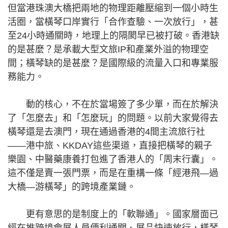
但當港珠澳大橋把兩地的物理距離壓縮到一個小時生
活圈，當橫琴口岸實行「合作查驗、一次放行」，甚
至24小時通關時，地理上的隔閡早已被打破。香港缺
的是甚麼？是承載大型文旅IP和產業外溢的物理空
間；橫琴缺的是甚麼？是國際級的流量入口和專業服
務能力。
動的核心，不在於當場簽了多少單，而在於解決
了「怎麼去」和「怎麼玩」的問題。以前大家覺得去
橫琴還是去澳門，現在通過香港的4間主流旅行社
——港中旅、KKDAY這些渠道，直接把橫琴的親子
樂園、中醫藥康養打包進了香港人的「周末行囊」。
這不僅是賣一張門票，而是在重構一條「經港飛—過
大橋—游橫琴」的跨境產業鏈。
更有意思的是制度上的「軟聯通」。國家層面已
經在推跨境會展人員便利通關、展品快速放行，橫琴