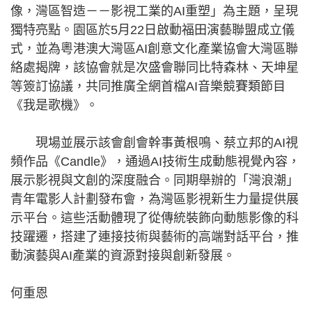
像，灣區智造－－影視工業的AI重塑」為主題，呈現
獨特亮點。園區於5月22日啟動福田演藝聯盟成立儀
式，並為粵港澳大灣區AI創意文化產業協會大灣區聯
絡處揭牌，該協會就是次盛會聯同比特森林、天坤星
等簽訂協議，共同推廣全網首檔AI音樂競賽類節目
《我是歌機》。
現場並展示該會創會幹事黃根鳴、蔡立邦的AI視
頻作品《Candle》，通過AI技術生成動態視覺內容，
展示影視與文創的深度融合。同期舉辦的「灣浪潮」
青年電影人計劃發布會，為灣區影視新生力量提供展
示平台。這些活動體現了從傳統裝飾向動態影像的科
技躍遷，搭建了連接技術與藝術的高端對話平台，推
動演藝與AI產業的資源對接與創新發展。
何重恩