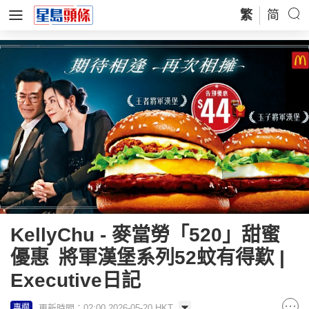
繁
简
KellyChu - 麥當勞「520」甜蜜
優惠 將軍漢堡系列52蚊有得歎 |
Executive日記
更新時間：02:00 2026-05-20 HKT
專欄