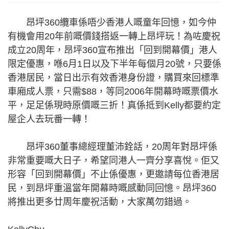
昂坪360纜車係唔少香港人嘅童年回憶，如今仲
有機會用20年前嘅價錢搭返一轉上昂坪玩！為咗慶祝
成立20周年，昂坪360宣布推出「回到開幕價」港人
限定優惠，喺6月1日以及下半年每個月20號，只要係
香港居民，當日出示有效香港身份證，購買來回標準
車廂成人票，只需$88，等同2006年開幕時嘅票價水
平，足足係現時原價嘅三折！真係抵到Kelly都要約定
屋企人去玩番一轉！
昂坪360董事總經理董沛銓話，20周年對昂坪係
非常重要嘅大日子，希望同港人一齊分享喜悅。佢又
形容「回到開幕價」不止係優惠，更邀請每位香港居
民，到昂坪重溫當年開幕時嘅感動同回憶。昂坪360
將推出更多廿周年慶祝活動，大家萬勿錯過。