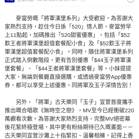
麥當勞嘅「將軍漢堡系列」大受歡迎，為答謝大
家熱烈支持，趁住今日係「520」情人節，麥當勞早
上11點起，加碼推出「520甜蜜優惠」，包括「$52
歎王者將軍漢堡超值套餐配小食」及「$52歎玉子將
軍漢堡超值套餐配小食」。同時，隨住將軍漢堡系列
正式踏入倒數階段，更有告別優惠「$44玉子將軍漢
堡套餐」、「$44王者將軍漢堡套餐」等。小妹提提
大家，無論到餐廳直接選購，或透過麥當勞App優惠
券，都可以享受上述優惠，同將軍及玉子深情告別！
另外，「將軍」古天樂同「玉子」宣萱首度攜手
推出嘅合唱歌《無時空之戀》，MV至今已經衝破220
萬觀看次數。為答謝大家熱烈支持，完整MV絕密幕
後花絮終極登場，其中更有粉絲期待已久嘅畫面－－
古天樂同宣萱沙灘上十指緊扣、溫馨相擁，記得上香