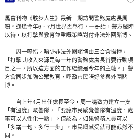
馬會刊物《駿步人生》最新一期訪問警務處處長周一
鳴。適逢今年6、7月世界盃舉行，一哥話，警方嚴陣
以待，以打擊與教育並重嘅策略對付非法外圍賭博。
周一鳴指，唔少非法外圍賭博由三合會操控，
「打擊其收入來源是每一年的警務處處長首要行動項
目之一，所以這方面的工作繼續是今年的主軸。」警
方會同步加強公眾教育，呼籲市民唔好參與外圍賭
博。
自上年4月出任處長至今，周一鳴致力建立一支
「有溫度」嘅警隊，「要讓市民感覺警隊有溫度，處
事可以人性化一點」。佢認為，如果警務人員可以
「多講一句、多行一步」，市民嘅感受就可能截然不
同。