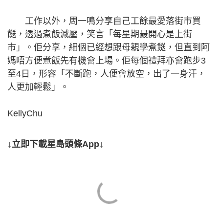
工作以外，周一鳴分享自己工餘最愛落街市買
餸，透過煮飯減壓，笑言「每星期最開心是上街
市」。佢分享，細個已經想跟母親學煮餸，但直到阿
媽唔方便煮飯先有機會上場。佢每個禮拜亦會跑步3
至4日，形容「不斷跑，人便會放空，出了一身汗，
人更加輕鬆」。
KellyChu
↓立即下載星島頭條App↓