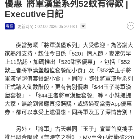
優惠 將軍漢堡系列52蚊有得歎 |
Executive日記
更新時間：02:00 2026-05-20 HKT
專欄
麥當勞嘅「將軍漢堡系列」大受歡迎，為答謝大
家熱烈支持，趁住今日係「520」情人節，麥當勞早
上11點起，加碼推出「520甜蜜優惠」，包括「$52
歎王者將軍漢堡超值套餐配小食」及「$52歎玉子將
軍漢堡超值套餐配小食」。同時，隨住將軍漢堡系列
正式踏入倒數階段，更有告別優惠「$44玉子將軍漢
堡套餐」、「$44王者將軍漢堡套餐」等。小妹提提
大家，無論到餐廳直接選購，或透過麥當勞App優惠
券，都可以享受上述優惠，同將軍及玉子深情告別！
另外，「將軍」古天樂同「玉子」宣萱首度攜手
推出嘅合唱歌《無時空之戀》，MV至今已經衝破220