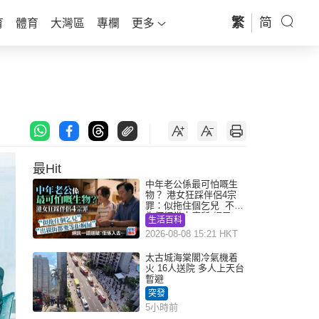
繁
简
育
體育
大灣區
專欄
更多
最Hit
中年老公係最可怕嘅生
物？ 港女狂踩伴侶4宗
罪：似拖住個乞兒 不解
為何經常去廁所 網民一
生活百科
語道破
2026-08-08 15:21 HKT
太古城海棠閣冷氣機着
火 16人送院 多人上天台
暫避
突發
5小時前