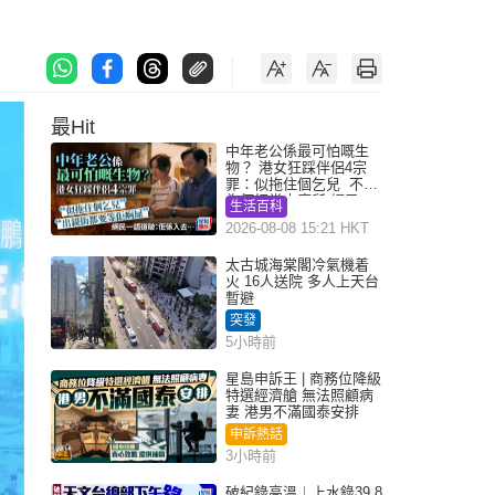
最Hit
中年老公係最可怕嘅生
物？ 港女狂踩伴侶4宗
罪：似拖住個乞兒 不解
為何經常去廁所 網民一
生活百科
語道破
2026-08-08 15:21 HKT
太古城海棠閣冷氣機着
火 16人送院 多人上天台
暫避
突發
5小時前
星島申訴王 | 商務位降級
特選經濟艙 無法照顧病
妻 港男不滿國泰安排
申訴熱話
3小時前
破紀錄高溫︱上水錄39.8