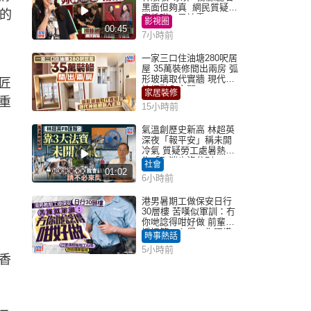
黑面但夠真 網民質疑：
們的
真係咁一早被雪
影視圈
00:45
7小時前
一家三口住油塘280呎居
屋 35萬裝修間出兩房 弧
形玻璃取代實牆 現代神
匠
枱櫃融入玄關
家居裝修
重
15小時前
氣溫創歷史新高 林超英
深夜「報平安」稱未開
冷氣 質疑勞工處暑熱警
告「取消也沒分別」
社會
01:02
6小時前
港男暑期工做保安日行
30層樓 苦嘆似軍訓：冇
你哋諗得咁好做 前輩傳
授搵筍工心得：你唔識
時事熱話
揀盤啫｜Juicy叮
5小時前
在香