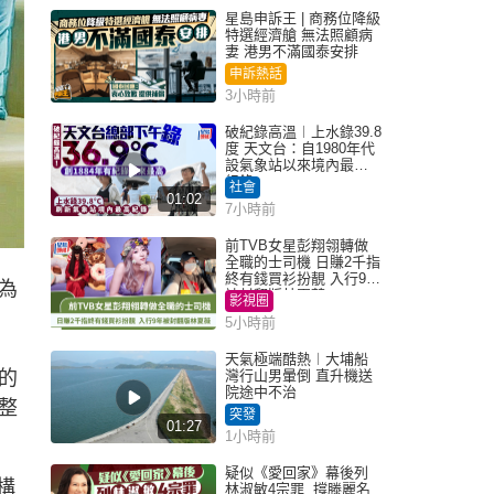
星島申訴王 | 商務位降級
特選經濟艙 無法照顧病
妻 港男不滿國泰安排
申訴熱話
3小時前
破紀錄高溫︱上水錄39.8
度 天文台：自1980年代
設氣象站以來境內最高
紀錄
社會
01:02
7小時前
前TVB女星彭翔翎轉做
全職的士司機 日賺2千指
終有錢買衫扮靚 入行9年
為
被封翻版林夏薇
影視圈
5小時前
天氣極端酷熱︱大埔船
的
灣行山男暈倒 直升機送
院途中不治
整
突發
01:27
1小時前
疑似《愛回家》幕後列
構
林淑敏4宗罪 撐滕麗名