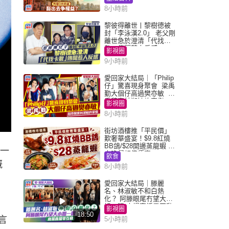
8小時前
黎彼得離世丨黎樹德被
封「李泳漢2.0」 老父剛
離世急於澄清「代找卡
數」傳聞惹人反感
影視圈
9小時前
愛回家大結局｜「Philip
仔」驚喜現身聚會 梁禹
勤大個仔高過樊亦敏 超
乖黐實林淑敏許家傑
影視圈
8小時前
街坊酒樓推「平民價」
歎奢華盛宴！$9.8紅燒
BB鴿/$28開邊蒸龍蝦 3
前一
大晚餐超值優惠
飲食
嘅
8小時前
愛回家大結局｜滕麗
名、林淑敏不和白熱
化？ 阿滕眼尾冇望大小
姐一眼 商場直播零互動
影視圈
18:50
言
5小時前