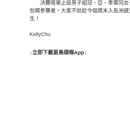
決賽唔單止設男子組冠、亞、季軍同女子
包嘅參賽者。大家不妨趁今個周末入長洲感
生！
KellyChu
↓立即下載星島頭條App↓