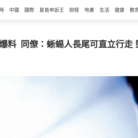
時
中國
國際
星島申訴王
財經
地產
生活
健康
教
問電台爆料 同僚：蜥蜴人長尾可直立行走 