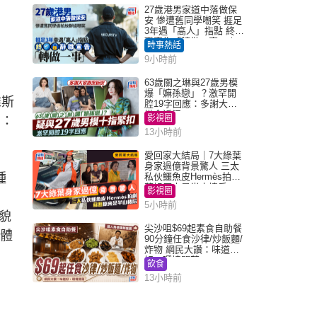
27歲港男家道中落做保
安 慘遭舊同學嘲笑 捱足
3年遇「高人」指點 終辭
職宣告「轉做一事」｜
時事熱話
Juicy叮
9小時前
63歲關之琳與27歲男模
爆「嫲孫戀」？激罕開
維斯
腔19字回應：多謝大家
掛念近況
影視圈
為：
13小時前
愛回家大結局｜7大綠葉
身家過億背景驚人 三太
種
私伙鱷魚皮Hermès拍劇
蘇姐原來是半山樓后
影視圈
5小時前
貌
尖沙咀$69起素食自助餐
人體
90分鐘任食沙律/炒飯麵/
炸物 網民大讚：味道
好，環境闊落
飲食
13小時前