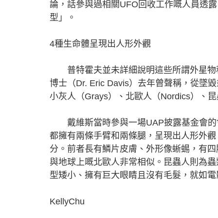
論，話參與過相關UFO回收工作嘅人員透露
型」。
4種生命體呈現出人形外觀
普特霍夫並未詳細說明這些所謂外星物種，
博士（Dr. Eric Davis）去年曾聲
小灰人（Grays）、北歐人（Nordics）、昆蟲人
戴維斯當時參與一場UAP披露基金會的
都擁有兩條手臂和兩條腿，呈現出人形外觀
分。前者長有鱗片皮膚、外形像蜥蜴，有四
與地球上嘅北歐人非常相似。昆蟲人則為蟲
型矮小、擁有巨大眼睛且沒有毛髮，就如電
KellyChu