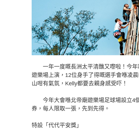
一年一度嘅長洲太平清醮又嚟啦！今年嘅
遊樂場上演，12位身手了得嘅選手會喺凌
山咁有氣氛，Kelly都要去親身感受吓！
今年大會喺北帝廟遊樂場足球場設立4個觀賞
券，每人限取一張，先到先得。
特設「代代平安獎」