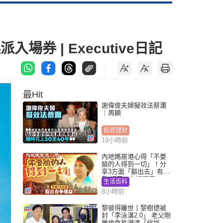
入場券 | Executive日記
最Hit
謝偉俊夫婦擬效法蔡瀾
｜周顯
投資理財
19小時前
內地媽居港心得「不要
臉的人得到一切」！分
享3方面「豁出去」有著
數 網民：你好厲害
生活百科
8小時前
黎彼得離世丨黎樹德被
封「李泳漢2.0」 老父剛
離世急於澄清「代找卡