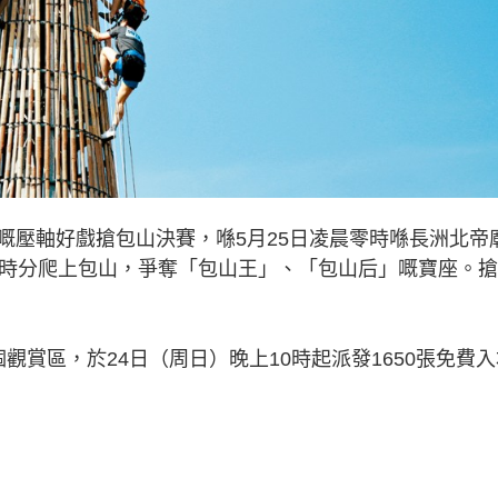
壓軸好戲搶包山決賽，喺5月25日凌晨零時喺長洲北帝
晨時分爬上包山，爭奪「包山王」、「包山后」嘅寶座。
區，於24日（周日）晚上10時起派發1650張免費入