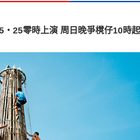
決賽5‧25零時上演 周日晚爭櫈仔10時起派