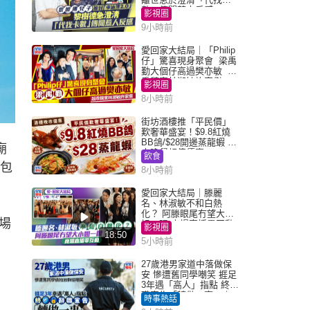
數」傳聞惹人反感
影視圈
9小時前
愛回家大結局｜「Philip
仔」驚喜現身聚會 梁禹
勤大個仔高過樊亦敏 超
乖黐實林淑敏許家傑
影視圈
8小時前
街坊酒樓推「平民價」
歎奢華盛宴！$9.8紅燒
BB鴿/$28開邊蒸龍蝦 3
廟
大晚餐超值優惠
飲食
搶包
8小時前
愛回家大結局｜滕麗
名、林淑敏不和白熱
化？ 阿滕眼尾冇望大小
場
姐一眼 商場直播零互動
影視圈
18:50
5小時前
27歲港男家道中落做保
安 慘遭舊同學嘲笑 捱足
3年遇「高人」指點 終辭
職宣告「轉做一事」｜
時事熱話
Juicy叮