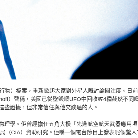
飛行物）檔案，重新掀起大家對外星人嘅討論關注度。日
Puthoff）聲稱，美國已從墜毀嘅UFO中回收咗4種截然不同
這些證據，但非常信任與他交談過的人。
理學。佢曾經擔任五角大樓「先進航空航天武器應用項
報局（CIA）資助研究。佢喺一個電台節目上發表呢個驚人