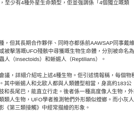
，至少有4種外星生命類型，佢並強調係「4個獨立嘅類
但其長期合作夥伴、同時亦都係前AAWSAP同事戴
稱，從墜毀或被擊落嘅UFO殘骸中尋獲嘅生物生命體，分別被命名
（Insectoids）和蜥蜴人（Reptilians）。
會議，詳細介紹咗上述4種生物。佢引述情報稱，每個物
。其中蜥蜴人和北歐人都與人類體型相當，身高約183公
肢和長尾巴，能直立行走。後者係一種高度像人生物，外
類類人生物，UFO學者推測牠們外形類似螳螂。而小灰
影《第三類接觸》中經常描繪的形象。