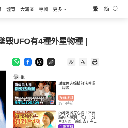
繁
简
育
體育
大灣區
專欄
更多
墜毀UFO有4種外星物種 |
最Hit
謝偉俊夫婦擬效法蔡瀾
｜周顯
投資理財
19小時前
內地媽居港心得「不要
臉的人得到一切」！分
享3方面「豁出去」有著
數 網民：你好厲害
生活百科