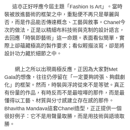
這亦正好呼應今屆主題「Fashion Is Art」。當時
裝被放進藝術的框架之中，重點便不再只是華麗與
否，而是作品能否傳達概念、工藝與敘事。Chanel今
次的做法，正是以精細布料技術與克制的設計語言，
去回應「時裝即藝術」這一命題。表面看似簡單，實
際上卻蘊藏極高的製作要求；看似輕描淡寫，卻是將
設計功力藏於細節之中。
網上之所以出現兩極反應，正因為大家對Met
Gala的想像，往往仍停留在「一定要夠誇張、夠戲劇
化」的框架。然而，時裝與浮誇從來不是等號。真正
有份量的作品，有時反而不是最喧嘩的那件，而是最
懂得以工藝、材質與分寸感建立存在感的那件。
Bhavitha Mandava這套Chanel造型，正正提供一個
很好例子：它不是用聲量取勝，而是用技術與語境取
勝。