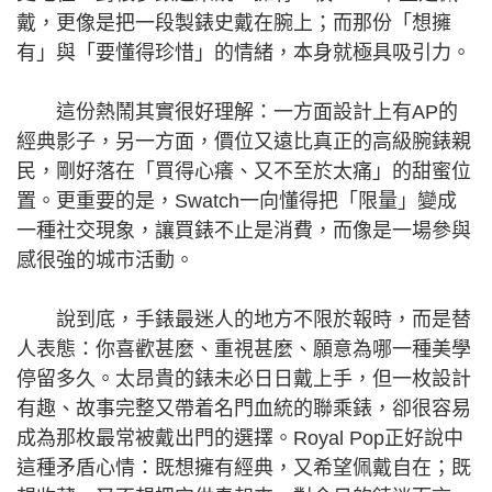
戴，更像是把一段製錶史戴在腕上；而那份「想擁
有」與「要懂得珍惜」的情緒，本身就極具吸引力。
這份熱鬧其實很好理解：一方面設計上有AP的
經典影子，另一方面，價位又遠比真正的高級腕錶親
民，剛好落在「買得心癢、又不至於太痛」的甜蜜位
置。更重要的是，Swatch一向懂得把「限量」變成
一種社交現象，讓買錶不止是消費，而像是一場參與
感很強的城市活動。
說到底，手錶最迷人的地方不限於報時，而是替
人表態：你喜歡甚麼、重視甚麼、願意為哪一種美學
停留多久。太昂貴的錶未必日日戴上手，但一枚設計
有趣、故事完整又帶着名門血統的聯乘錶，卻很容易
成為那枚最常被戴出門的選擇。Royal Pop正好說中
這種矛盾心情：既想擁有經典，又希望佩戴自在；既