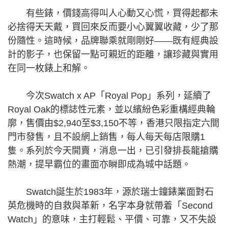
有些錶，價錢高得叫人心動又心慌，買得起都未
必捨得天天戴，買回來反而要小心翼翼收藏，少了那
份隨性。這時候，品牌聯乘就剛剛好——既有經典設
計的影子，也保留一點可親近的距離，讓珍藏與實用
在同一枚錶上和解。
今次Swatch x AP「Royal Pop」系列，延續了
Royal Oak的標誌性元素，並以繽紛色彩重構經典輪
廓，售價由$2,940至$3,150不等，香港只限指定六間
門市發售，且不設網上銷售，每人每天每店限購1
隻。系列於今天開賣，消息一出，已引發排長龍搶購
熱潮，提早霸位的畫面亦瞬即成為城中話題。
Swatch誕生於1983年，源於瑞士鐘錶業面對石
英危機時的自救與革新，名字本身就帶着「Second
Watch」的意味，主打輕鬆、平價、可靠，又不失設