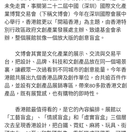
未免走寶，事關第二十二屆中國（深圳）國際文化產
業博覽交易會（下稱文博會）今年在深圳國際會展中
心舉行，香港館更以「開箱香港」為主題，由香港特
別行政區政府文創產業發展處主辦、致遠基金會承
辦，整個展館就像一個放大版的創意盲盒。
文博會其實是文化產業的展示、交流與交易平
台，把設計、品牌、科技和文創產品放在同一個場景
裏，讓觀眾一次過看到不同城市的創意能量。今年香
港館共展出九個香港品牌及創作單位，合共逾百件作
品，並設有文創產品展銷專區，帶來80多款香港文創
產品，既有展覽感，也有購物的即時性。
香港館最值得看的，是它的內容編排。展館以
「工藝盲盒」、「情感盲盒」和「虛實盲盒」三個層
次去呈現香港設計，把白鐵、霓虹、麻將、玩具、街