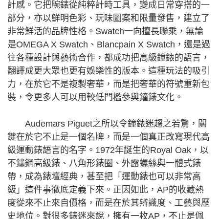
計感。它把腕錶從純粹計時工具，變成日常穿搭的一
部分，亦以鮮明色彩、玩味圖案和限量發售，建立了
非常鮮活的品牌性格。Swatch一向擅長聯乘，無論
是OMEGA X Swatch、Blancpain X Swatch，還是過
往各種設計與藝術合作，都成功把高級鐘錶的語言，
翻譯成更大眾也更有娛樂性的版本。這種玩法的吸引
力，在於它不是複製奢華，而是把奢華的符號重新包
裝，令更多人可以用較低門檻參與鐘錶文化。
Audemars Piguet之所以令鐘錶迷趨之若鶩，關
鍵在於它不止是一個名牌，而是一個真正改寫現代高
級運動錶語言的名字。1972年誕生的Royal Oak，以
不鏽鋼高級錶、八角形錶圈、外露螺絲與一體式錶
帶，成為錶壇經典，甚至把「運動錶也可以非常高
級」這件事徹底定義下來。正因如此，AP的收藏熱
度從來不止來自價格，而是在於其辨識度、工藝與歷
史地位。對很多錶迷來說，擁有一枚AP，不止是佩