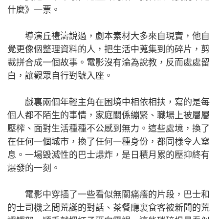
什麼》一票。
導演丘禮濤說過，劇本素材大多來自現實，他自
覺更像個整理資料的人，把生活中蒐集到的碎片，剪
裁拼合成一個故事。電影沒有淪為說教，反而處處留
白，讓觀眾自行對號入座。
戲裏兩個年輕主角在困境中相依相扶，寫的是每
個人都不陌生的事情，家庭關係繃緊、職場上被層層
壓榨、面對生活種種不公感到無力。這些處境，換了
在任何一個城市，換了任何一種身份，都同樣令人窒
息。一場毀滅性的巴士爆炸，是日積月累的壓抑終有
爆發的一刻。
電影中穿插了一些看似無關痛癢的片段，巴士和
的士司機之間荒誕的對話、茶餐廳裏食客被新聞的荒