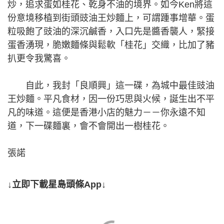
炒，追求蛋如桂花、乾身不油的境界。如今Ken將這
份意境移植到街頭豉油王炒麵上，可謂踵事增華。蛋
粒吸飽了豉油的深沉鹹香，入口先是醬香襲人，緊接
蛋香湧現，脆嫩麵條與鬆軟「桂花」交織，比加了豬
扒更令我驚喜。
自此，我封「良順興」這一碟，為城中最佳豉油
王炒麵。平凡食材，因一份巧思與火候，誕生出不平
凡的味道。這便是香港小店的魅力－－你永遠不知
道，下一碟麵裏，會不會開出一樹桂花。
張諾
↓立即下載星島頭條App↓