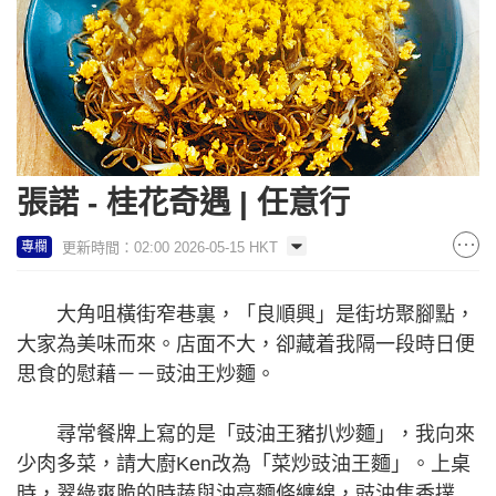
張諾 - 桂花奇遇 | 任意行
更新時間：02:00 2026-05-15 HKT
專欄
大角咀橫街窄巷裏，「良順興」是街坊聚腳點，
大家為美味而來。店面不大，卻藏着我隔一段時日便
思食的慰藉－－豉油王炒麵。
尋常餐牌上寫的是「豉油王豬扒炒麵」，我向來
少肉多菜，請大廚Ken改為「菜炒豉油王麵」。上桌
時，翠綠爽脆的時蔬與油亮麵條纏綿，豉油焦香撲