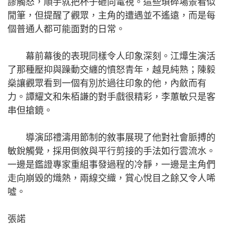
謬觸怒，順手就把杯子砸向電視。這些瑣碎場景看似
閒筆，但提醒了觀眾，主角的遭遇並不遙遠，而是每
個普通人都可能面對的日常。
幕前幕後的表現同樣令人印象深刻。江𤒹生演活
了那種壓抑與躁動交纏的憤怒青年，越見純熟；陳毅
燊讓觀眾看到一個有別於過往印象的他，內斂而有
力。譚耀文和朱栢謙的對手戲很精彩，李蕙敏只是客
串但搶鏡。
導演邱禮濤用節制的敘事展現了他對社會脈搏的
敏銳觸覺，採用倒敘與平行剪接的手法如行雲流水。
一邊是鑑證專家重組事發過程的冷靜，一邊是主角們
走向崩毀的熾熱，兩線交織，賞心悅目之餘又令人唏
噓。
張諾