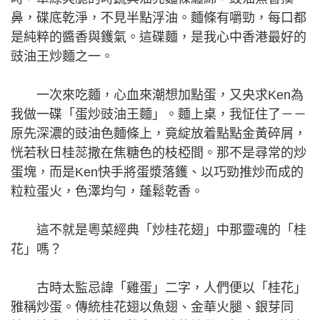
鼻，碟底乾淨，不見半點浮油。麵條有嚼勁，每口都
是純粹的醬香與鑊氣。這碟麵，是我心中香港最好的
豉油王炒麵之一。
一次來吃麵，心血來潮想加點蛋，又央求Ken為
我做一碟「蛋炒豉油王麵」。麵上桌，我怔住了－－
原先深濃的豉油色麵條上，竟綻放着點點金黃碎屑，
恍若秋日桂蕊撒在焦糖色的枝椏間。那不是尋常的炒
蛋塊，而是Ken快手將蛋漿落鑊、以巧勁推炒而成的
粒粒蛋火，色澤均勻，蓬鬆乾香。
這不就是粵菜經典「炒桂花翅」中那靈魂的「桂
花」嗎？
古時太監忌諱「雞蛋」二字，人們便以「桂花」
雅稱炒蛋。傳統桂花翅以魚翅、金華火腿、銀芽同